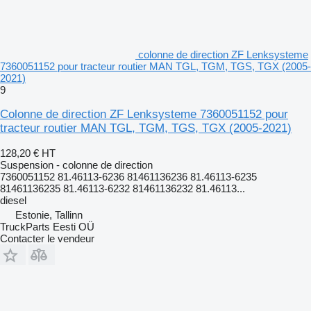
colonne de direction ZF Lenksysteme
7360051152 pour tracteur routier MAN TGL, TGM, TGS, TGX (2005-
2021)
9
Colonne de direction ZF Lenksysteme 7360051152 pour
tracteur routier MAN TGL, TGM, TGS, TGX (2005-2021)
128,20 €
HT
Suspension - colonne de direction
7360051152 81.46113-6236 81461136236 81.46113-6235
81461136235 81.46113-6232 81461136232 81.46113...
diesel
Estonie, Tallinn
TruckParts Eesti OÜ
Contacter le vendeur