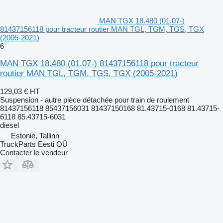
MAN TGX 18.480 (01.07-)
81437156118 pour tracteur routier MAN TGL, TGM, TGS, TGX
(2005-2021)
6
MAN TGX 18.480 (01.07-) 81437156118 pour tracteur
routier MAN TGL, TGM, TGS, TGX (2005-2021)
129,03 €
HT
Suspension - autre pièce détachée pour train de roulement
81437156118 85437156031 81437150168 81.43715-0168 81.43715-
6118 85.43715-6031
diesel
Estonie, Tallinn
TruckParts Eesti OÜ
Contacter le vendeur