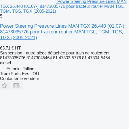
Power Steering Pressure Lines MAN
TGX 26.440 (01.07-) 81473035776 pour tracteur routier MAN TGL,
TGM, TGS, TGX (2005-2021)
5
Power Steering Pressure Lines MAN TGX 26.440 (01.07-)
81473035776 pour tracteur routier MAN TGL, TGM, TGS,
TGX (2005-2021)
63,71 €
HT
Suspension - autre pièce détachée pour train de roulement
81473035776 81473045464 81.47303-5776 81.47304-5464
diesel
Estonie, Tallinn
TruckParts Eesti OÜ
Contacter le vendeur