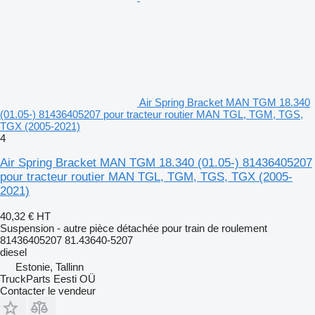
Air Spring Bracket MAN TGM 18.340
(01.05-) 81436405207 pour tracteur routier MAN TGL, TGM, TGS,
TGX (2005-2021)
4
Air Spring Bracket MAN TGM 18.340 (01.05-) 81436405207
pour tracteur routier MAN TGL, TGM, TGS, TGX (2005-
2021)
40,32 €
HT
Suspension - autre pièce détachée pour train de roulement
81436405207 81.43640-5207
diesel
Estonie, Tallinn
TruckParts Eesti OÜ
Contacter le vendeur