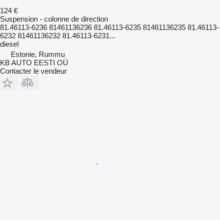
124 €
Suspension - colonne de direction
81.46113-6236 81461136236 81.46113-6235 81461136235 81.46113-
6232 81461136232 81.46113-6231...
diesel
Estonie, Rummu
KB AUTO EESTI OÜ
Contacter le vendeur