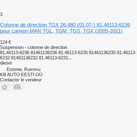
3
Colonne de direction TGX 26.480 (01.07-) 81.46113-6236
pour camion MAN TGL, TGM, TGS, TGX (2005-2021)
124 €
Suspension - colonne de direction
81.46113-6236 81461136236 81.46113-6235 81461136235 81.46113-
6232 81461136232 81.46113-6231...
diesel
Estonie, Rummu
KB AUTO EESTI OÜ
Contacter le vendeur