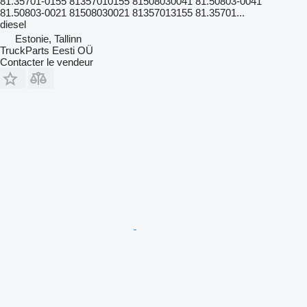
81.35701-0155 81357010155 81508030041 81.50803-0041
81.50803-0021 81508030021 81357013155 81.35701...
diesel
Estonie, Tallinn
TruckParts Eesti OÜ
Contacter le vendeur