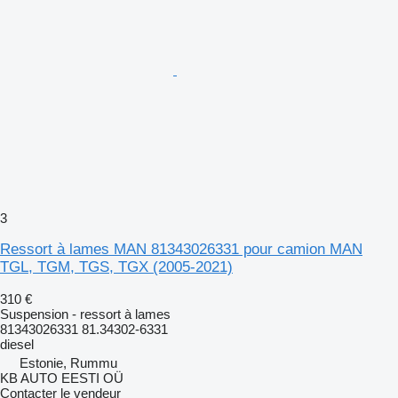
3
Ressort à lames MAN 81343026331 pour camion MAN
TGL, TGM, TGS, TGX (2005-2021)
310 €
Suspension - ressort à lames
81343026331 81.34302-6331
diesel
Estonie, Rummu
KB AUTO EESTI OÜ
Contacter le vendeur