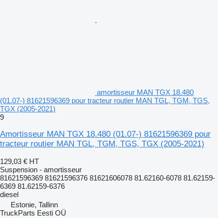
amortisseur MAN TGX 18.480
(01.07-) 81621596369 pour tracteur routier MAN TGL, TGM, TGS,
TGX (2005-2021)
9
Amortisseur MAN TGX 18.480 (01.07-) 81621596369 pour
tracteur routier MAN TGL, TGM, TGS, TGX (2005-2021)
129,03 €
HT
Suspension - amortisseur
81621596369 81621596376 81621606078 81.62160-6078 81.62159-
6369 81.62159-6376
diesel
Estonie, Tallinn
TruckParts Eesti OÜ