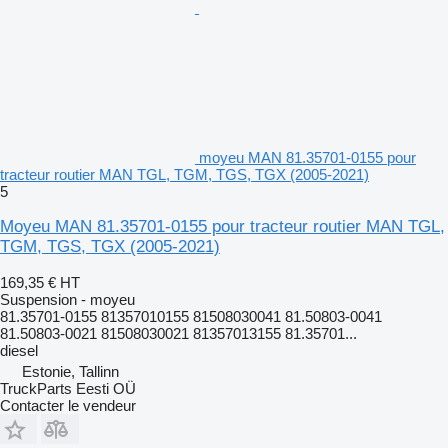
moyeu MAN 81.35701-0155 pour
tracteur routier MAN TGL, TGM, TGS, TGX (2005-2021)
5
Moyeu MAN 81.35701-0155 pour tracteur routier MAN TGL,
TGM, TGS, TGX (2005-2021)
169,35 €
HT
Suspension - moyeu
81.35701-0155 81357010155 81508030041 81.50803-0041
81.50803-0021 81508030021 81357013155 81.35701...
diesel
Estonie, Tallinn
TruckParts Eesti OÜ
Contacter le vendeur