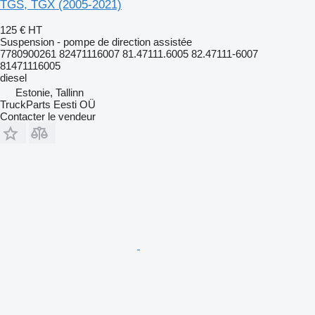
TGS, TGX (2005-2021)
125 €
HT
Suspension - pompe de direction assistée
7780900261 82471116007 81.47111.6005 82.47111-6007
81471116005
diesel
Estonie, Tallinn
TruckParts Eesti OÜ
Contacter le vendeur