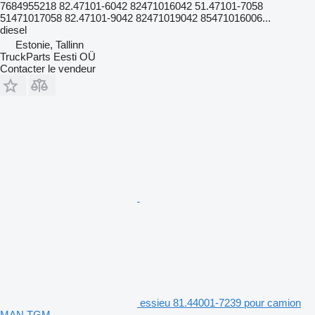
7684955218 82.47101-6042 82471016042 51.47101-7058
51471017058 82.47101-9042 82471019042 85471016006...
diesel
Estonie, Tallinn
TruckParts Eesti OÜ
Contacter le vendeur
essieu 81.44001-7239 pour camion
MAN TGM