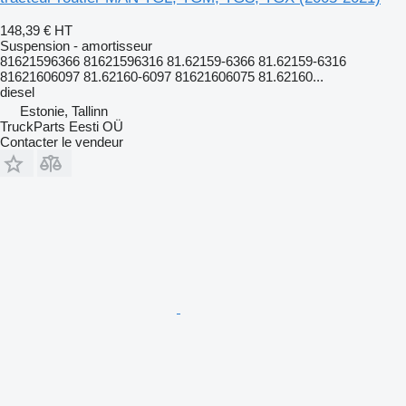
148,39 €
HT
Suspension - amortisseur
81621596366 81621596316 81.62159-6366 81.62159-6316
81621606097 81.62160-6097 81621606075 81.62160...
diesel
Estonie, Tallinn
TruckParts Eesti OÜ
Contacter le vendeur