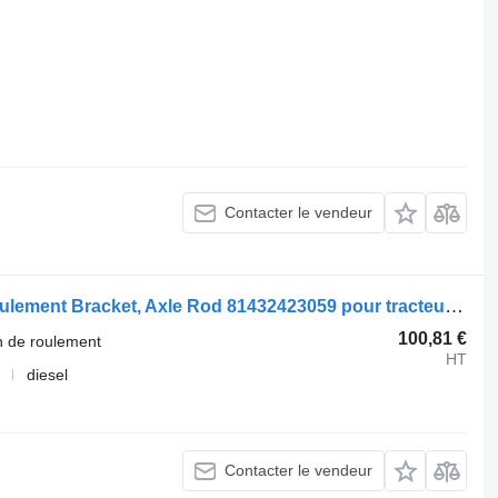
Contacter le vendeur
Autre pièce détachée pour train de roulement Bracket, Axle Rod 81432423059 pour tracteur routier MAN TGS (01.07-12.21)
100,81 €
n de roulement
HT
diesel
Contacter le vendeur