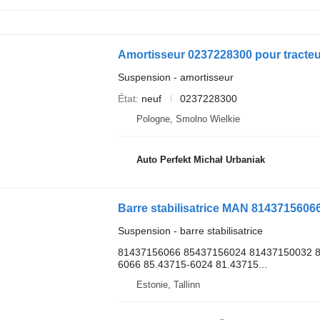
Amortisseur 0237228300 pour tracte
Suspension - amortisseur
État
neuf
0237228300
Pologne, Smolno Wielkie
Auto Perfekt Michał Urbaniak
Barre stabilisatrice MAN 81437156066
Suspension - barre stabilisatrice
81437156066 85437156024 81437150032 8
6066 85.43715-6024 81.43715...
Estonie, Tallinn