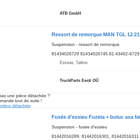
ATB GmbH
Suspension - ressort de remorque
81434026729 81434026745 81.43402-6729
Estonie, Tallinn
TruckParts Eesti OÜ
pas une pièce détachée ?
mande tout de suite !
pièce détachée
Fusée d'essieu Fuzeta + butuc axa f
Suspension - fusée d'essieu
81442016289, 81442016301, 81442016311