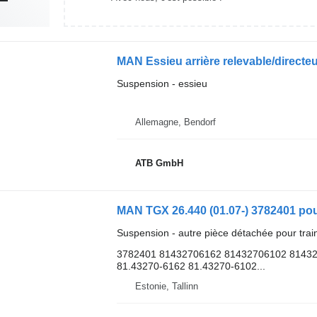
MAN Essieu arrière relevable/directe
Suspension - essieu
Allemagne, Bendorf
ATB GmbH
MAN TGX 26.440 (01.07-) 3782401 pou
Suspension - autre pièce détachée pour trai
3782401 81432706162 81432706102 8143
81.43270-6162 81.43270-6102...
Estonie, Tallinn