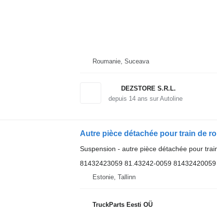
Roumanie, Suceava
DEZSTORE S.R.L.
depuis
14
ans sur Autoline
Suspension - autre pièce détachée pour trai
81432423059 81.43242-0059 81432420059
Estonie, Tallinn
TruckParts Eesti OÜ