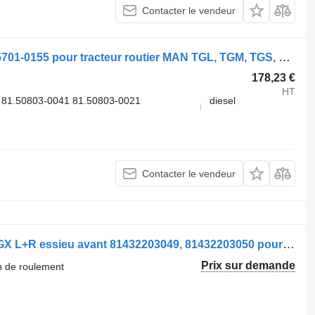
Contacter le vendeur
Moyeu MAN TGX 26.440 (01.07-) 81.35701-0155 pour tracteur routier MAN TGL, TGM, TGS, TGX (2005-2021)
178,23 €
HT
81.50803-0041 81.50803-0021
diesel
Contacter le vendeur
MAN Jambe de force d'essieu TGS/TGX L+R essieu avant 81432203049, 81432203050 pour camion
Prix sur demande
n de roulement