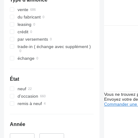
Vito
TGX 35.480
vente
du fabricant
leasing
crédit
par versements
trade-in ( échange avec supplément )
échange
État
neuf
Vous ne trouvez 
d'occasion
Envoyez votre de
remis à neuf
Commander une 
Année