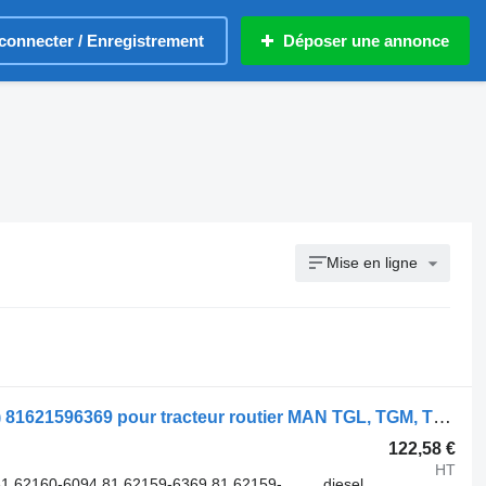
connecter / Enregistrement
Déposer une annonce
Mise en ligne
Amortisseur MAN TGX 18.460 (01.07-) 81621596369 pour tracteur routier MAN TGL, TGM, TGS, TGX (2005-2021)
122,58 €
HT
.62160-6094 81.62159-6369 81.62159-
diesel