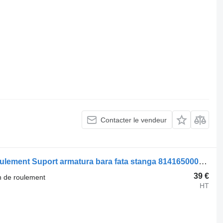
Contacter le vendeur
Autre pièce détachée pour train de roulement Suport armatura bara fata stanga 81416500016 pour tracteur routier MAN TGS
39 €
n de roulement
HT