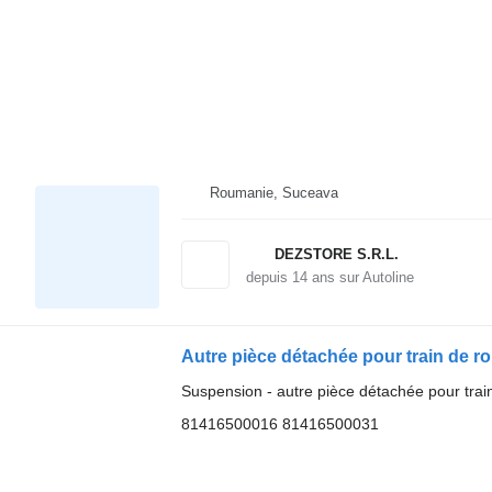
Roumanie, Suceava
DEZSTORE S.R.L.
depuis
14
ans sur Autoline
Suspension - autre pièce détachée pour trai
81416500016 81416500031