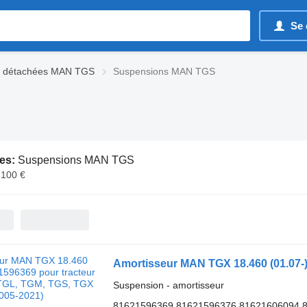
Se 
s détachées MAN TGS
Suspensions MAN TGS
es:
Suspensions MAN TGS
 100 €
Suspension - amortisseur
81621596369 81621596376 81621606094 81