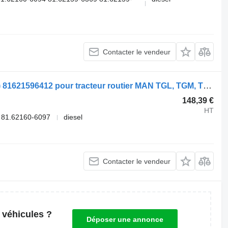
Contacter le vendeur
Amortisseur MAN TGX 18.460 (01.07-) 81621596412 pour tracteur routier MAN TGL, TGM, TGS, TGX (2005-2021)
148,39 €
HT
 81.62160-6097
diesel
Contacter le vendeur
 véhicules ?
Déposer une annonce