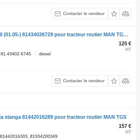
Contacter le vendeur
Ressort de remorque MAN TGL 12.210 (01.05-) 81434026729 pour tracteur routier MAN TGL, TGM, TGS, TGX (2005-2021)
125 €
HT
 81.43402-6745
diesel
Contacter le vendeur
ata stanga 81442016289 pour tracteur routier MAN TGS
157 €
HT
 81442016303, 81934200349