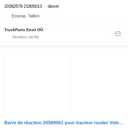
20382578 21805013
diesel
Estonie, Tallinn
TruckParts Eesti OÜ
Barre de réaction 20589061 pour tracteur routier Volvo FH, FH II, FH III, FH12, FH16, FH16 II, FH16 III, FM, FM II, FM III, FM12, FM9, FMX, FMX II, FMX III