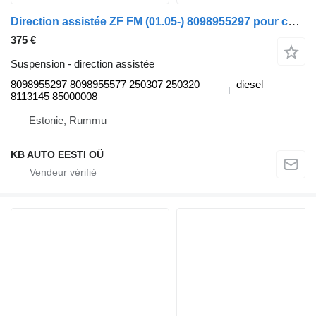
Direction assistée ZF FM (01.05-) 8098955297 pour camion Volvo FM7-FM12, FM, FMX (1998-2014)
375 €
Suspension - direction assistée
8098955297 8098955577 250307 250320
diesel
8113145 85000008
Estonie, Rummu
KB AUTO EESTI OÜ