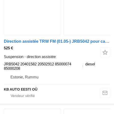
Direction assistée TRW FM (01.05-) JRB5042 pour camion Volvo FM7-FM12, FM, FMX (1998-2014)
525 €
Suspension - direction assistée
JRB5042 20401582 20502912 85000074
diesel
85000208
Estonie, Rummu
KB AUTO EESTI OÜ