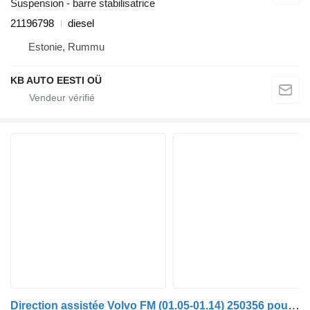
Suspension - barre stabilisatrice
21196798
diesel
Estonie, Rummu
KB AUTO EESTI OÜ
Direction assistée Volvo FM (01.05-01.14) 250356 pour camion Volvo FM7-FM12, FM, FMX (1998-2014)