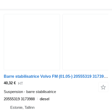
Barre stabilisatrice Volvo FM (01.05-) 20555319 3173988 pour tracteur routier Volvo FM7-FM12, FM, FMX (1998-2014)
40,32 €
HT
Suspension - barre stabilisatrice
20555319 3173988
diesel
Estonie, Tallinn