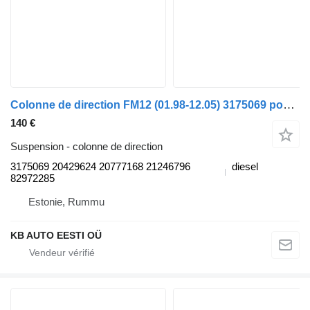
Colonne de direction FM12 (01.98-12.05) 3175069 pour camion Volvo FM7-FM12, FM, FMX (1998-2014)
140 €
Suspension - colonne de direction
3175069 20429624 20777168 21246796
diesel
82972285
Estonie, Rummu
KB AUTO EESTI OÜ