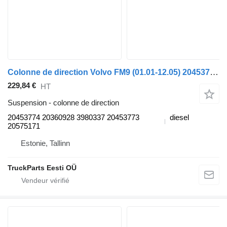
Colonne de direction Volvo FM9 (01.01-12.05) 20453774 pour camion Volvo FM7-FM12, FM, FMX (1998-2014)
229,84 €
HT
Suspension - colonne de direction
20453774 20360928 3980337 20453773
diesel
20575171
Estonie, Tallinn
TruckParts Eesti OÜ