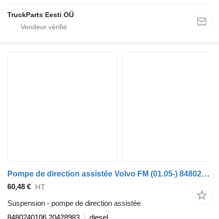
TruckParts Eesti OÜ
Pompe de direction assistée Volvo FM (01.05-) 8480240106 pour tracteur routier Volvo FM7-FM12, FM, FMX (1998-2014)
60,48 €
HT
Suspension - pompe de direction assistée
8480240106 20428983
diesel