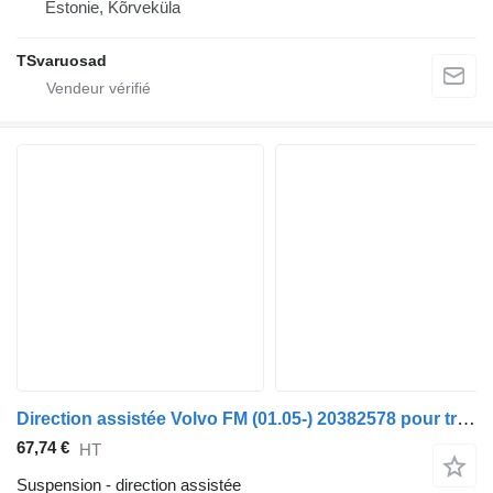
Estonie, Kõrveküla
TSvaruosad
Direction assistée Volvo FM (01.05-) 20382578 pour tracteur routier Volvo FM7-FM12, FM, FMX (1998-2014)
67,74 €
HT
Suspension - direction assistée