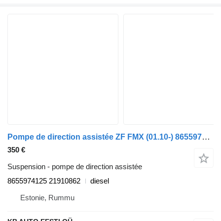
Pompe de direction assistée ZF FMX (01.10-) 8655974125 pour camion Volvo FM7-FM12, FM, FMX (1998-2014)
350 €
Suspension - pompe de direction assistée
8655974125 21910862
diesel
Estonie, Rummu