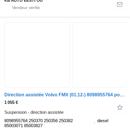
KB AUTO EESTI OÜ
Direction assistée Volvo FMX (01.12-) 8098955764 pour camion Volvo FM7-FM12, FM, FMX (1998-2014)
1 055 €
Suspension - direction assistée
8098955764 250370 250356 250382
diesel
85003071 85003827