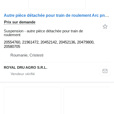
Autre pièce détachée pour train de roulement Arc pneumatic, axa față dreapta 20554760 pour camion Volvo FM9
Prix sur demande
Suspension - autre pièce détachée pour train de
roulement
20554760, 21961472, 20452142, 20452136, 20479800,
20580705
Roumanie, Cristesti
ROYAL DRU AGRO S.R.L.