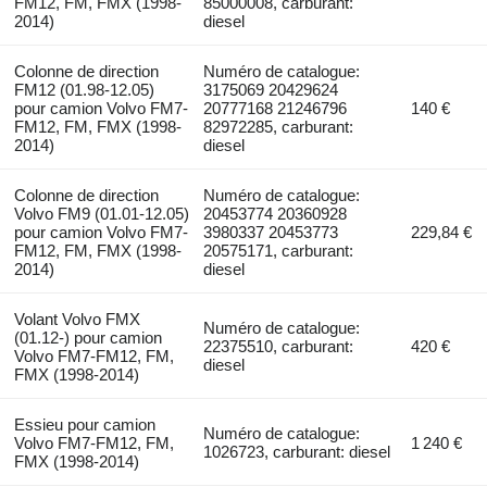
FM12, FM, FMX (1998-
85000008, carburant:
2014)
diesel
Colonne de direction
Numéro de catalogue:
FM12 (01.98-12.05)
3175069 20429624
pour camion Volvo FM7-
20777168 21246796
140 €
FM12, FM, FMX (1998-
82972285, carburant:
2014)
diesel
Colonne de direction
Numéro de catalogue:
Volvo FM9 (01.01-12.05)
20453774 20360928
pour camion Volvo FM7-
3980337 20453773
229,84 €
FM12, FM, FMX (1998-
20575171, carburant:
2014)
diesel
Volant Volvo FMX
Numéro de catalogue:
(01.12-) pour camion
22375510, carburant:
420 €
Volvo FM7-FM12, FM,
diesel
FMX (1998-2014)
Essieu pour camion
Numéro de catalogue:
Volvo FM7-FM12, FM,
1 240 €
1026723, carburant: diesel
FMX (1998-2014)