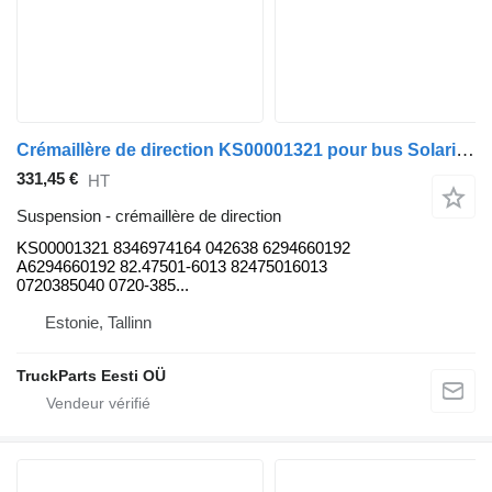
Crémaillère de direction KS00001321 pour bus Solaris Urbino, Alpino, Vacanza (1999)
331,45 €
HT
Suspension - crémaillère de direction
KS00001321 8346974164 042638 6294660192
A6294660192 82.47501-6013 82475016013
0720385040 0720-385...
Estonie, Tallinn
TruckParts Eesti OÜ