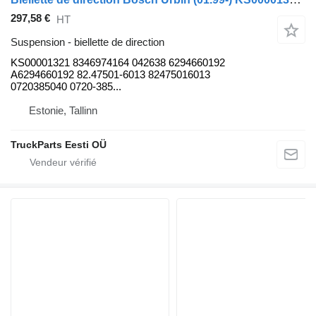
297,58 €
HT
Suspension - biellette de direction
KS00001321 8346974164 042638 6294660192
A6294660192 82.47501-6013 82475016013
0720385040 0720-385...
Estonie, Tallinn
TruckParts Eesti OÜ