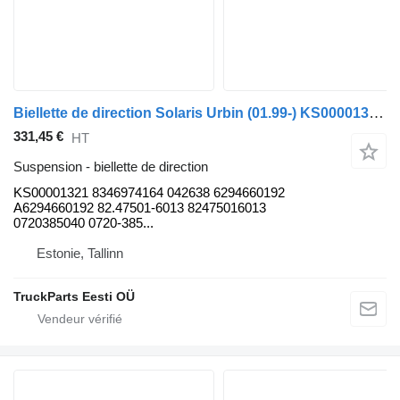
Biellette de direction Solaris Urbin (01.99-) KS00001321 pour bus Solaris Urbino, Alpino, Vacanza (1999-)
331,45 €
HT
Suspension - biellette de direction
KS00001321 8346974164 042638 6294660192
A6294660192 82.47501-6013 82475016013
0720385040 0720-385...
Estonie, Tallinn
TruckParts Eesti OÜ