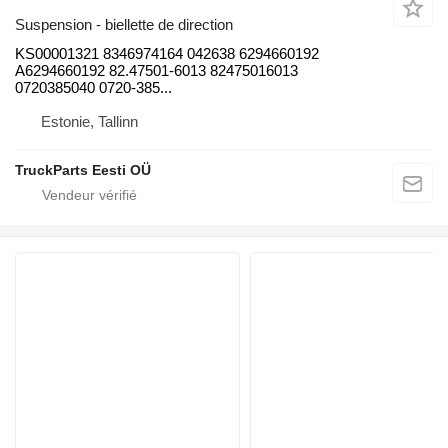
Suspension - biellette de direction
KS00001321 8346974164 042638 6294660192
A6294660192 82.47501-6013 82475016013
0720385040 0720-385...
Estonie, Tallinn
TruckParts Eesti OÜ