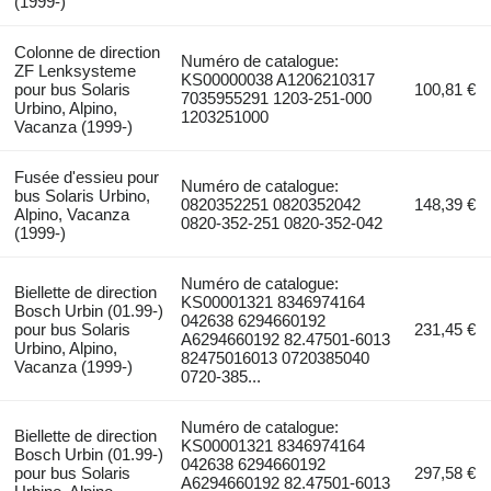
(1999-)
Colonne de direction
Numéro de catalogue:
ZF Lenksysteme
KS00000038 A1206210317
pour bus Solaris
100,81 €
7035955291 1203-251-000
Urbino, Alpino,
1203251000
Vacanza (1999-)
Fusée d'essieu pour
Numéro de catalogue:
bus Solaris Urbino,
0820352251 0820352042
148,39 €
Alpino, Vacanza
0820-352-251 0820-352-042
(1999-)
Numéro de catalogue:
Biellette de direction
KS00001321 8346974164
Bosch Urbin (01.99-)
042638 6294660192
pour bus Solaris
231,45 €
A6294660192 82.47501-6013
Urbino, Alpino,
82475016013 0720385040
Vacanza (1999-)
0720-385...
Numéro de catalogue:
Biellette de direction
KS00001321 8346974164
Bosch Urbin (01.99-)
042638 6294660192
pour bus Solaris
297,58 €
A6294660192 82.47501-6013