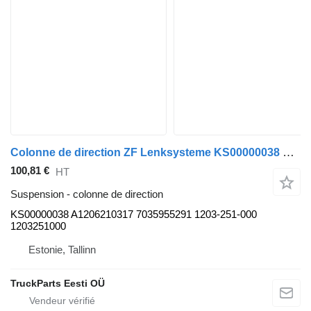
Colonne de direction ZF Lenksysteme KS00000038 pour bus Solaris Urbino, Alpino, Vacanza (1999-)
100,81 €
HT
Suspension - colonne de direction
KS00000038 A1206210317 7035955291 1203-251-000
1203251000
Estonie, Tallinn
TruckParts Eesti OÜ