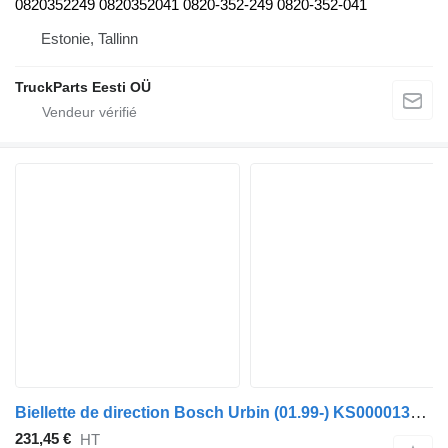
0820352249 0820352041 0820-352-249 0820-352-041
Estonie, Tallinn
TruckParts Eesti OÜ
Biellette de direction Bosch Urbin (01.99-) KS00001321 pour bus Solaris Urbino, Alpino, Vacanza (1999-)
231,45 €
HT