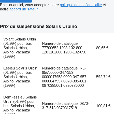
En cliquant ici, vous acceptez notre
politique de confidentialité
et
notre
accord utilisateur
.
Prix de suspensions Solaris Urbino
Volant Solaris Urbin
(01.99-) pour bus
Numéro de catalogue:
Solaris Urbino,
77700652 1203-102-800
80,65 €
Alpino, Vacanza
1203102800 1203-102-850
(1999-)
Essieu Solaris Urbin
Numéro de catalogue: RL-
(01.99-) pour bus
85/A 0000-047-953
Solaris Urbino,
0000047953 0000-047-957
592,74 €
Alpino, Vacanza
0000047957 0870-385-061
(1999-)
0870385061 0820386000
Demi-essieu Solaris
Urbin (01.99-) pour
Numéro de catalogue: 0870-
bus Solaris Urbino,
100,81 €
317-518 0870317518
Alpino, Vacanza