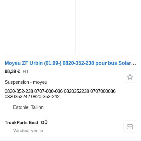
Moyeu ZF Urbin (01.99-) 0820-352-238 pour bus Solaris Urbino, Alpino, Vacanza (1999-)
98,39 €
HT
Suspension - moyeu
0820-352-238 0707-000-036 0820352238 0707000036
0820352242 0820-352-242
Estonie, Tallinn
TruckParts Eesti OÜ