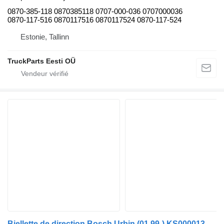
0870-385-118 0870385118 0707-000-036 0707000036
0870-117-516 0870117516 0870117524 0870-117-524
Estonie, Tallinn
TruckParts Eesti OÜ
Biellette de direction Bosch Urbin (01.99-) KS00001321 pour bus Solaris Urbino, Alpino, Vacanza (1999-)