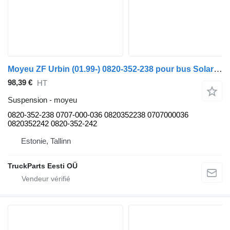
Moyeu ZF Urbin (01.99-) 0820-352-238 pour bus Solaris Urbino, Alpino, Vacanza (1999-)
98,39 €
HT
Suspension - moyeu
0820-352-238 0707-000-036 0820352238 0707000036
0820352242 0820-352-242
Estonie, Tallinn
TruckParts Eesti OÜ