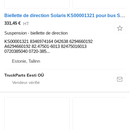
Biellette de direction Solaris KS00001321 pour bus Solaris Urbino, Alpino, Vacanza (1999-)
331,45 €
HT
Suspension - biellette de direction
KS00001321 8346974164 042638 6294660192
A6294660192 82.47501-6013 82475016013
0720385040 0720-385...
Estonie, Tallinn
TruckParts Eesti OÜ