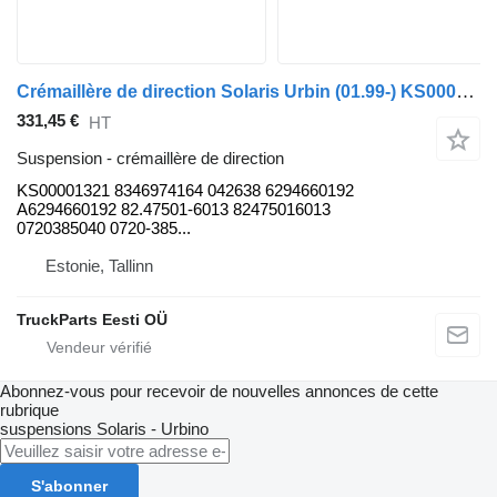
Crémaillère de direction Solaris Urbin (01.99-) KS00001321 pour bus Solaris Urbino, Alpino, Vacanza (1999-)
331,45 €
HT
Suspension - crémaillère de direction
KS00001321 8346974164 042638 6294660192
A6294660192 82.47501-6013 82475016013
0720385040 0720-385...
Estonie, Tallinn
TruckParts Eesti OÜ
Abonnez-vous pour recevoir de nouvelles annonces de cette
rubrique
suspensions
Solaris - Urbino
S'abonner