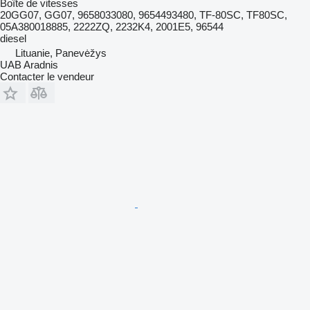
Boîte de vitesses
20GG07, GG07, 9658033080, 9654493480, TF-80SC, TF80SC,
05A380018885, 2222ZQ, 2232K4, 2001E5, 96544
diesel
Lituanie, Panevėžys
UAB Aradnis
Contacter le vendeur