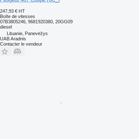
247,93 €
HT
Boîte de vitesses
07B3805246, 9681920380, 20GG09
diesel
Lituanie, Panevėžys
UAB Aradnis
Contacter le vendeur