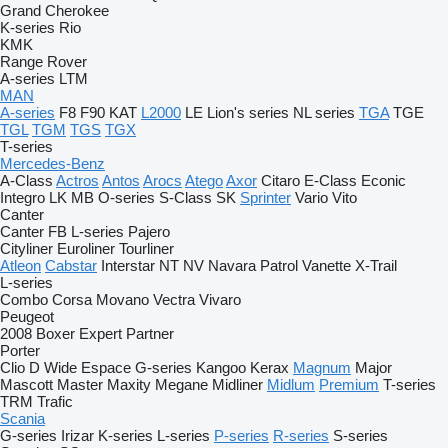
Grand Cherokee
K-series
Rio
KMK
Range Rover
A-series
LTM
MAN
A-series
F8
F90
KAT
L2000
LE
Lion's series
NL series
TGA
TGE
TGL
TGM
TGS
TGX
T-series
Mercedes-Benz
A-Class
Actros
Antos
Arocs
Atego
Axor
Citaro
E-Class
Econic
Integro
LK
MB
O-series
S-Class
SK
Sprinter
Vario
Vito
Canter
Canter
FB
L-series
Pajero
Cityliner
Euroliner
Tourliner
Atleon
Cabstar
Interstar
NT
NV
Navara
Patrol
Vanette
X-Trail
L-series
Combo
Corsa
Movano
Vectra
Vivaro
Peugeot
2008
Boxer
Expert
Partner
Porter
Clio
D Wide
Espace
G-series
Kangoo
Kerax
Magnum
Major
Mascott
Master
Maxity
Megane
Midliner
Midlum
Premium
T-series
TRM
Trafic
Scania
G-series
Irizar
K-series
L-series
P-series
R-series
S-series