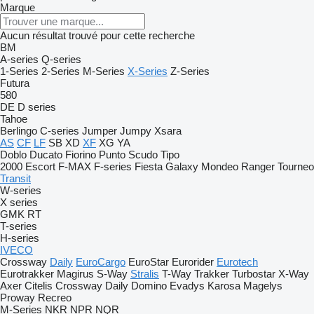
Marque
Aucun résultat trouvé pour cette recherche
BM
A-series
Q-series
1-Series
2-Series
M-Series
X-Series
Z-Series
Futura
580
DE
D series
Tahoe
Berlingo
C-series
Jumper
Jumpy
Xsara
AS
CF
LF
SB
XD
XF
XG
YA
Doblo
Ducato
Fiorino
Punto
Scudo
Tipo
2000
Escort
F-MAX
F-series
Fiesta
Galaxy
Mondeo
Ranger
Tourneo
Transit
W-series
X series
GMK
RT
T-series
H-series
IVECO
Crossway
Daily
EuroCargo
EuroStar
Eurorider
Eurotech
Eurotrakker
Magirus
S-Way
Stralis
T-Way
Trakker
Turbostar
X-Way
Axer
Citelis
Crossway
Daily
Domino
Evadys
Karosa
Magelys
Proway
Recreo
M-Series
NKR
NPR
NQR