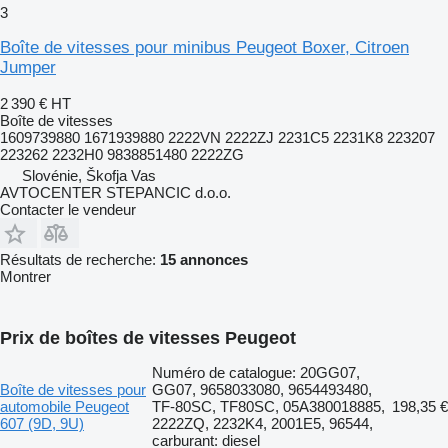
3
Boîte de vitesses pour minibus Peugeot Boxer, Citroen
Jumper
2 390 €
HT
Boîte de vitesses
1609739880 1671939880 2222VN 2222ZJ 2231C5 2231K8 223207
223262 2232H0 9838851480 2222ZG
Slovénie, Škofja Vas
AVTOCENTER STEPANCIC d.o.o.
Contacter le vendeur
Résultats de recherche:
15 annonces
Montrer
Prix de boîtes de vitesses Peugeot
Numéro de catalogue: 20GG07,
Boîte de vitesses pour
GG07, 9658033080, 9654493480,
automobile Peugeot
TF-80SC, TF80SC, 05A380018885,
198,35 €
607 (9D, 9U)
2222ZQ, 2232K4, 2001E5, 96544,
carburant: diesel