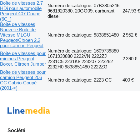
Boîte de vitesses 2.7
Numéro de catalogue: 07B3805246,
HDi pour automobile
9681920380, 20GG09, carburant:
247,93 €
Peugeot 407 Coupe
diesel
(6C_)
Boîte de vitesses
Nouvelle Boite de
Vitesse MLGU
Numéro de catalogue: 9838851480
2 952 €
Peugeot/Citroen 2.2
pour camion Peugeot
Numéro de catalogue: 1609739880
Boîte de vitesses pour
1671939880 2222VN 2222ZJ
minibus Peugeot
2 390 €
2231C5 2231K8 223207 223262
Boxer, Citroen Jumper
2232H0 9838851480 2222ZG
Boîte de vitesses pour
camion Peugeot 206
Numéro de catalogue: 2223 CC
400 €
CC Cabrio-Coupé
(2001->)
Société