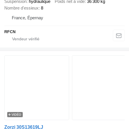
Suspension
hydraulique
Poids net à vide
36 300 kg
Nombre d'essieux
8
France, Épernay
RFCN
VIDÉO
Zorzi 30S13619LJ