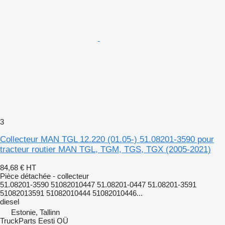
3
Collecteur MAN TGL 12.220 (01.05-) 51.08201-3590 pour
tracteur routier MAN TGL, TGM, TGS, TGX (2005-2021)
84,68 €
HT
Pièce détachée - collecteur
51.08201-3590 51082010447 51.08201-0447 51.08201-3591
51082013591 51082010444 51082010446...
diesel
Estonie, Tallinn
TruckParts Eesti OÜ