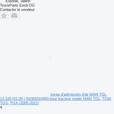
Estonie, Tallinn
TruckParts Eesti OÜ
Contacter le vendeur
tuyau d'admission d'air MAN TGL
12.220 (01.05-) 81082010459 pour tracteur routier MAN TGL, TGM,
TGS, TGX (2005-2021)
4