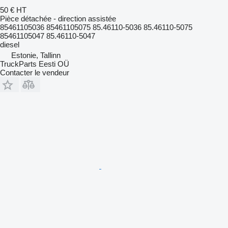
50 €
HT
Pièce détachée - direction assistée
85461105036 85461105075 85.46110-5036 85.46110-5075
85461105047 85.46110-5047
diesel
Estonie, Tallinn
TruckParts Eesti OÜ
Contacter le vendeur