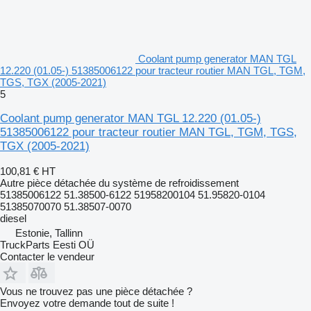
Coolant pump generator MAN TGL
12.220 (01.05-) 51385006122 pour tracteur routier MAN TGL, TGM,
TGS, TGX (2005-2021)
5
Coolant pump generator MAN TGL 12.220 (01.05-)
51385006122 pour tracteur routier MAN TGL, TGM, TGS,
TGX (2005-2021)
100,81 €
HT
Autre pièce détachée du système de refroidissement
51385006122 51.38500-6122 51958200104 51.95820-0104
51385070070 51.38507-0070
diesel
Estonie, Tallinn
TruckParts Eesti OÜ
Contacter le vendeur
Vous ne trouvez pas une pièce détachée ?
Envoyez votre demande tout de suite !