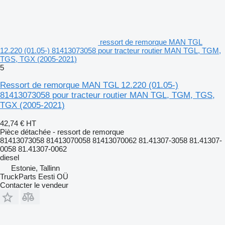
ressort de remorque MAN TGL
12.220 (01.05-) 81413073058 pour tracteur routier MAN TGL, TGM,
TGS, TGX (2005-2021)
5
Ressort de remorque MAN TGL 12.220 (01.05-)
81413073058 pour tracteur routier MAN TGL, TGM, TGS,
TGX (2005-2021)
42,74 €
HT
Pièce détachée - ressort de remorque
81413073058 81413070058 81413070062 81.41307-3058 81.41307-
0058 81.41307-0062
diesel
Estonie, Tallinn
TruckParts Eesti OÜ
Contacter le vendeur