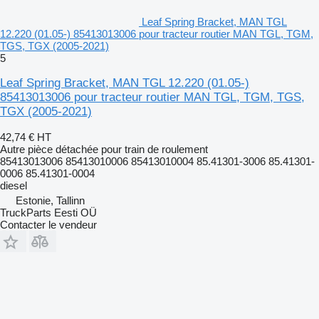
Leaf Spring Bracket, MAN TGL
12.220 (01.05-) 85413013006 pour tracteur routier MAN TGL, TGM,
TGS, TGX (2005-2021)
5
Leaf Spring Bracket, MAN TGL 12.220 (01.05-)
85413013006 pour tracteur routier MAN TGL, TGM, TGS,
TGX (2005-2021)
42,74 €
HT
Autre pièce détachée pour train de roulement
85413013006 85413010006 85413010004 85.41301-3006 85.41301-
0006 85.41301-0004
diesel
Estonie, Tallinn
TruckParts Eesti OÜ
Contacter le vendeur