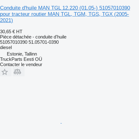
Conduite d'huile MAN TGL 12.220 (01.05-) 51057010390
pour tracteur routier MAN TGL, TGM, TGS, TGX (2005-
2021)
30,65 €
HT
Pièce détachée - conduite d'huile
51057010390 51.05701-0390
diesel
Estonie, Tallinn
TruckParts Eesti OÜ
Contacter le vendeur