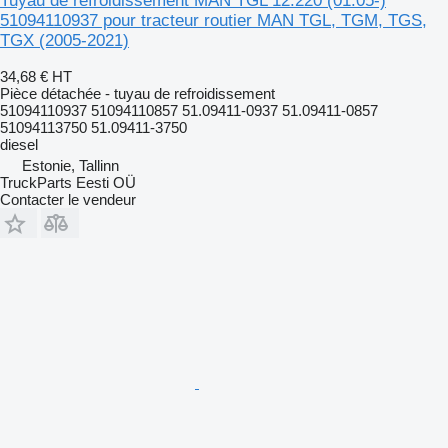
Tuyau de refroidissement MAN TGL 12.220 (01.05-)
51094110937 pour tracteur routier MAN TGL, TGM, TGS,
TGX (2005-2021)
34,68 €
HT
Pièce détachée - tuyau de refroidissement
51094110937 51094110857 51.09411-0937 51.09411-0857
51094113750 51.09411-3750
diesel
Estonie, Tallinn
TruckParts Eesti OÜ
Contacter le vendeur