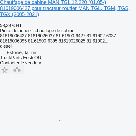
Chauffage de cabine MAN TGL 12.220 (01.05-)
81619006427 pour tracteur routier MAN TGL, TGM, TGS,
TGX (2005-2021)
98,39 €
HT
Pièce détachée - chauffage de cabine
81619006427 81619026037 81.61900-6427 81.61902-6037
81619006395 81.61900-6395 81619026025 81.61902...
diesel
Estonie, Tallinn
TruckParts Eesti OÜ
Contacter le vendeur