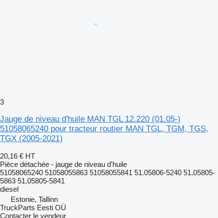
3
Jauge de niveau d'huile MAN TGL 12.220 (01.05-)
51058065240 pour tracteur routier MAN TGL, TGM, TGS,
TGX (2005-2021)
20,16 €
HT
Pièce détachée - jauge de niveau d'huile
51058065240 51058055863 51058055841 51.05806-5240 51.05805-
5863 51.05805-5841
diesel
Estonie, Tallinn
TruckParts Eesti OÜ
Contacter le vendeur