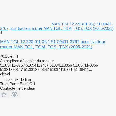
MAN TGL 12.220 (01.05-) 51.09411-
3767 pour tracteur routier MAN TGL, TGM, TGS, TGX (2005-2021)
4
MAN TGL 12.220 (01.05-) 51.09411-3767 pour tracteur
routier MAN TGL, TGM, TGS, TGX (2005-2021)
70,16 €
HT
Autre pièce détachée du moteur
51.09411-3767 51094113767 51094110956 51.09411-0956
51981820147 51.98182-0147 51094110921 51.09411...
diesel
Estonie, Tallinn
TruckParts Eesti OÜ
Contacter le vendeur