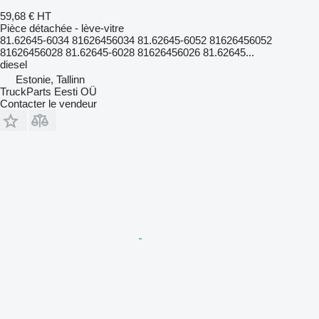
59,68 €
HT
Pièce détachée - lève-vitre
81.62645-6034 81626456034 81.62645-6052 81626456052
81626456028 81.62645-6028 81626456026 81.62645...
diesel
Estonie, Tallinn
TruckParts Eesti OÜ
Contacter le vendeur