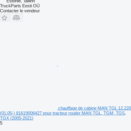
Estonie, Tallinn
TruckParts Eesti OÜ
Contacter le vendeur
chauffage de cabine MAN TGL 12.220
(01.05-) 81619006427 pour tracteur routier MAN TGL, TGM, TGS,
TGX (2005-2021)
5