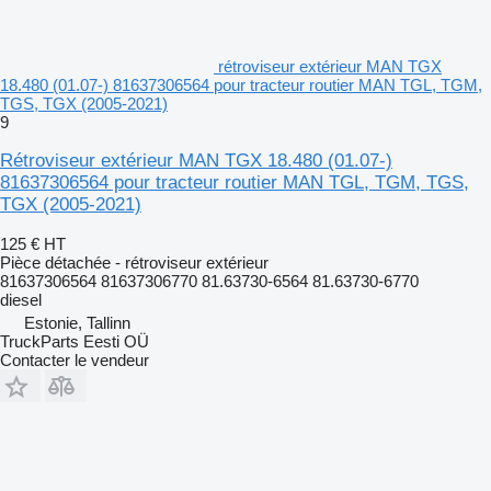
rétroviseur extérieur MAN TGX
18.480 (01.07-) 81637306564 pour tracteur routier MAN TGL, TGM,
TGS, TGX (2005-2021)
9
Rétroviseur extérieur MAN TGX 18.480 (01.07-)
81637306564 pour tracteur routier MAN TGL, TGM, TGS,
TGX (2005-2021)
125 €
HT
Pièce détachée - rétroviseur extérieur
81637306564 81637306770 81.63730-6564 81.63730-6770
diesel
Estonie, Tallinn
TruckParts Eesti OÜ
Contacter le vendeur