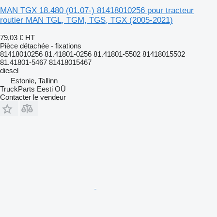
MAN TGX 18.480 (01.07-) 81418010256 pour tracteur
routier MAN TGL, TGM, TGS, TGX (2005-2021)
79,03 €
HT
Pièce détachée - fixations
81418010256 81.41801-0256 81.41801-5502 81418015502
81.41801-5467 81418015467
diesel
Estonie, Tallinn
TruckParts Eesti OÜ
Contacter le vendeur