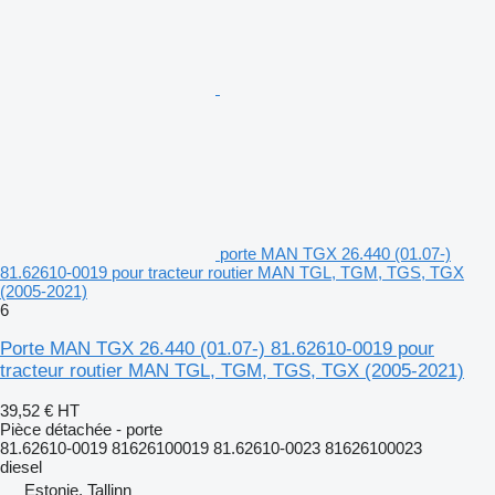
porte MAN TGX 26.440 (01.07-)
81.62610-0019 pour tracteur routier MAN TGL, TGM, TGS, TGX
(2005-2021)
6
Porte MAN TGX 26.440 (01.07-) 81.62610-0019 pour
tracteur routier MAN TGL, TGM, TGS, TGX (2005-2021)
39,52 €
HT
Pièce détachée - porte
81.62610-0019 81626100019 81.62610-0023 81626100023
diesel
Estonie, Tallinn