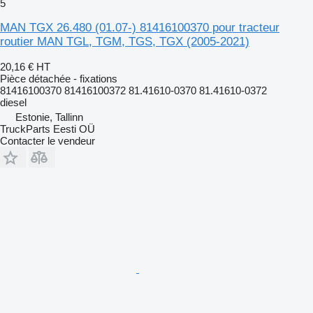
5
MAN TGX 26.480 (01.07-) 81416100370 pour tracteur
routier MAN TGL, TGM, TGS, TGX (2005-2021)
20,16 €
HT
Pièce détachée - fixations
81416100370 81416100372 81.41610-0370 81.41610-0372
diesel
Estonie, Tallinn
TruckParts Eesti OÜ
Contacter le vendeur