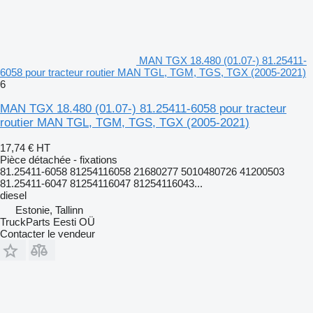
MAN TGX 18.480 (01.07-) 81.25411-
6058 pour tracteur routier MAN TGL, TGM, TGS, TGX (2005-2021)
6
MAN TGX 18.480 (01.07-) 81.25411-6058 pour tracteur
routier MAN TGL, TGM, TGS, TGX (2005-2021)
17,74 €
HT
Pièce détachée - fixations
81.25411-6058 81254116058 21680277 5010480726 41200503
81.25411-6047 81254116047 81254116043...
diesel
Estonie, Tallinn
TruckParts Eesti OÜ
Contacter le vendeur