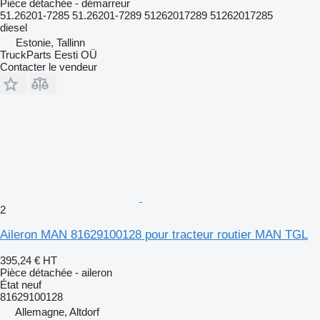
Pièce détachée - démarreur
51.26201-7285 51.26201-7289 51262017289 51262017285
diesel
Estonie, Tallinn
TruckParts Eesti OÜ
Contacter le vendeur
2
Aileron MAN 81629100128 pour tracteur routier MAN TGL
395,24 €
HT
Pièce détachée - aileron
État
neuf
81629100128
Allemagne, Altdorf