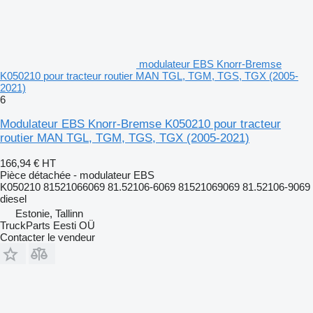
modulateur EBS Knorr-Bremse
K050210 pour tracteur routier MAN TGL, TGM, TGS, TGX (2005-
2021)
6
Modulateur EBS Knorr-Bremse K050210 pour tracteur
routier MAN TGL, TGM, TGS, TGX (2005-2021)
166,94 €
HT
Pièce détachée - modulateur EBS
K050210 81521066069 81.52106-6069 81521069069 81.52106-9069
diesel
Estonie, Tallinn
TruckParts Eesti OÜ
Contacter le vendeur