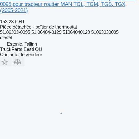
0095 pour tracteur routier MAN TGL, TGM, TGS, TGX
(2005-2021)
153,23 €
HT
Pièce détachée - boîtier de thermostat
51.06303-0095 51.06404-0129 51064040129 51063030095
diesel
Estonie, Tallinn
TruckParts Eesti OÜ
Contacter le vendeur