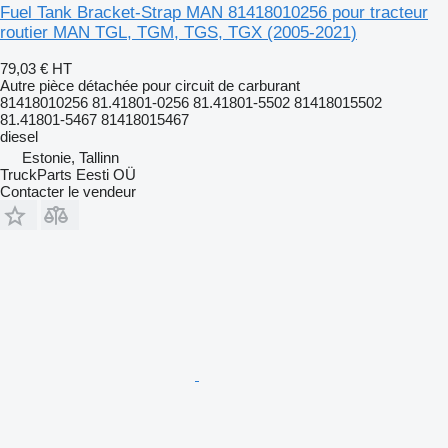
Fuel Tank Bracket-Strap MAN 81418010256 pour tracteur
routier MAN TGL, TGM, TGS, TGX (2005-2021)
79,03 €
HT
Autre pièce détachée pour circuit de carburant
81418010256 81.41801-0256 81.41801-5502 81418015502
81.41801-5467 81418015467
diesel
Estonie, Tallinn
TruckParts Eesti OÜ
Contacter le vendeur