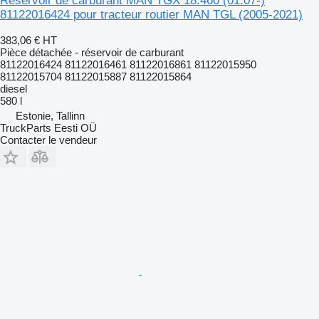
Réservoir de carburant MAN TGX 18.460 (01.07-)
81122016424 pour tracteur routier MAN TGL (2005-2021)
383,06 €
HT
Pièce détachée - réservoir de carburant
81122016424 81122016461 81122016861 81122015950
81122015704 81122015887 81122015864
diesel
580 l
Estonie, Tallinn
TruckParts Eesti OÜ
Contacter le vendeur