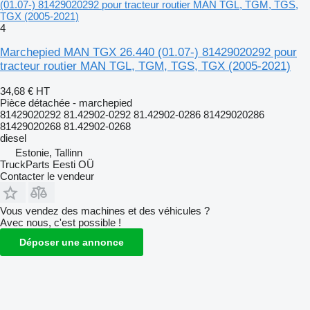
(01.07-) 81429020292 pour tracteur routier MAN TGL, TGM, TGS,
TGX (2005-2021)
4
Marchepied MAN TGX 26.440 (01.07-) 81429020292 pour
tracteur routier MAN TGL, TGM, TGS, TGX (2005-2021)
34,68 €
HT
Pièce détachée - marchepied
81429020292 81.42902-0292 81.42902-0286 81429020286
81429020268 81.42902-0268
diesel
Estonie, Tallinn
TruckParts Eesti OÜ
Contacter le vendeur
Vous vendez des machines et des véhicules ?
Avec nous, c'est possible !
Déposer une annonce