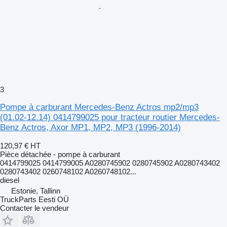
3
Pompe à carburant Mercedes-Benz Actros mp2/mp3
(01.02-12.14) 0414799025 pour tracteur routier Mercedes-
Benz Actros, Axor MP1, MP2, MP3 (1996-2014)
120,97 €
HT
Pièce détachée - pompe à carburant
0414799025 0414799005 A0280745902 0280745902 A0280743402
0280743402 0260748102 A0260748102...
diesel
Estonie, Tallinn
TruckParts Eesti OÜ
Contacter le vendeur