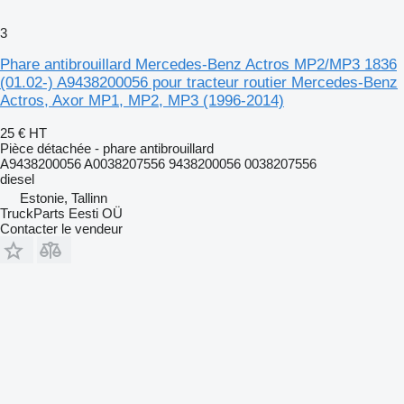
3
Phare antibrouillard Mercedes-Benz Actros MP2/MP3 1836
(01.02-) A9438200056 pour tracteur routier Mercedes-Benz
Actros, Axor MP1, MP2, MP3 (1996-2014)
25 €
HT
Pièce détachée - phare antibrouillard
A9438200056 A0038207556 9438200056 0038207556
diesel
Estonie, Tallinn
TruckParts Eesti OÜ
Contacter le vendeur