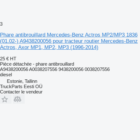
3
Phare antibrouillard Mercedes-Benz Actros MP2/MP3 1836
(01.02-) A9438200056 pour tracteur routier Mercedes-Benz
Actros, Axor MP1, MP2, MP3 (1996-2014)
25 €
HT
Pièce détachée - phare antibrouillard
A9438200056 A0038207556 9438200056 0038207556
diesel
Estonie, Tallinn
TruckParts Eesti OÜ
Contacter le vendeur