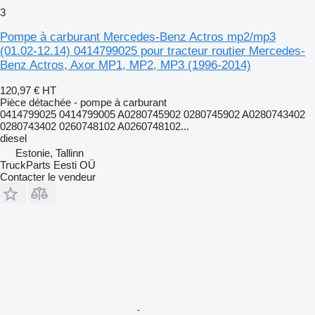
3
Pompe à carburant Mercedes-Benz Actros mp2/mp3
(01.02-12.14) 0414799025 pour tracteur routier Mercedes-
Benz Actros, Axor MP1, MP2, MP3 (1996-2014)
120,97 €
HT
Pièce détachée - pompe à carburant
0414799025 0414799005 A0280745902 0280745902 A0280743402
0280743402 0260748102 A0260748102...
diesel
Estonie, Tallinn
TruckParts Eesti OÜ
Contacter le vendeur