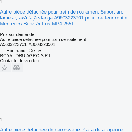
1
Autre pièce détachée pour train de roulement Suport arc
lamelar, axă față stânga A9603223701 pour tracteur routier
Mercedes-Benz Actros MP4 2551
Prix sur demande
Autre pièce détachée pour train de roulement
A9603223701, A9603223901
Roumanie, Cristesti
ROYAL DRU AGRO S.R.L.
Contacter le vendeur
1
Autre pièce détachée de carrosserie Placă de acoperire