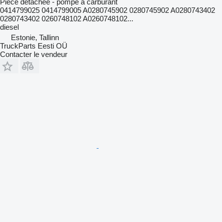
Pièce détachée - pompe à carburant
0414799025 0414799005 A0280745902 0280745902 A0280743402
0280743402 0260748102 A0260748102...
diesel
Estonie, Tallinn
TruckParts Eesti OÜ
Contacter le vendeur