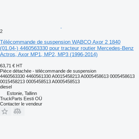
2
Télécommande de suspension WABCO Axor 2 1840
(01.04-) 4460563330 pour tracteur routier Mercedes-Benz
Actros, Axor MP1, MP2, MP3 (1996-2014)
63,71 €
HT
Pièce détachée - télécommande de suspension
4460563330 4460561330 A0015458213 A0005458613 0005458613
0015458213 0005458513 A0005458513
diesel
Estonie, Tallinn
TruckParts Eesti OÜ
Contacter le vendeur