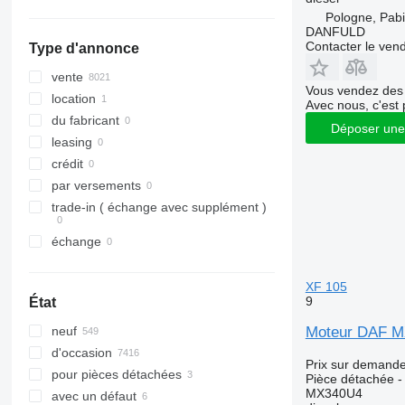
tout afficher
Vito
Pologne, Pabi
DANFULD
Contacter le ven
Type d'annonce
vente
Vous vendez des 
location
Avec nous, c'est 
du fabricant
Déposer une
leasing
crédit
par versements
trade-in ( échange avec supplément )
échange
XF 105
9
État
Moteur DAF MX
neuf
d'occasion
Prix sur demand
pour pièces détachées
Pièce détachée -
MX340U4
avec un défaut