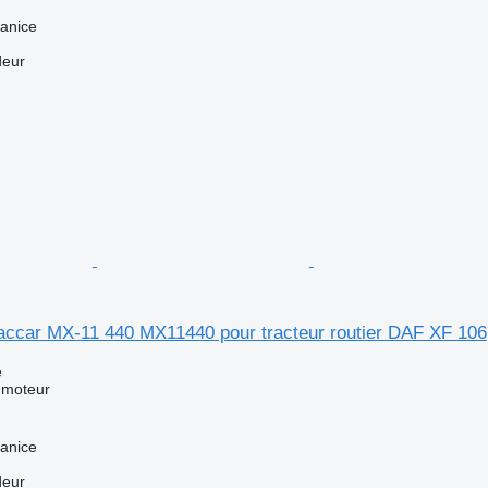
anice
deur
ccar MX-11 440 MX11440 pour tracteur routier DAF XF 106
e
 moteur
anice
deur