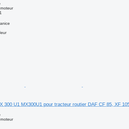
e
 moteur
1
anice
deur
 300 U1 MX300U1 pour tracteur routier DAF CF 85, XF 10
e
 moteur