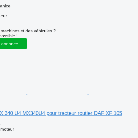
anice
deur
machines et des véhicules ?
possible !
 annonce
 340 U4 MX340U4 pour tracteur routier DAF XF 105
e
 moteur