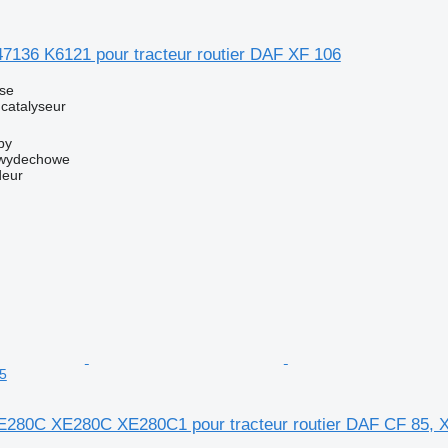
47136 K6121 pour tracteur routier DAF XF 106
use
 catalyseur
by
y wydechowe
deur
5
280C XE280C XE280C1 pour tracteur routier DAF CF 85, 