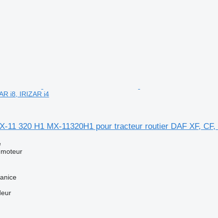
AR i8, IRIZAR i4
-11 320 H1 MX-11320H1 pour tracteur routier DAF XF, CF, 
e
 moteur
anice
deur