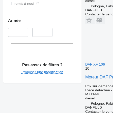
diesel
remis à neuf
Pologne, Pabi
DANFULD
Contacter le ven
Année
–
DAF XF 106
Pas assez de filtres ?
10
Proposer une modification
Moteur DAF Pa
Prix sur demand
Pièce détachée -
MX11440
diesel
Pologne, Pabi
DANFULD
Contacter le ven