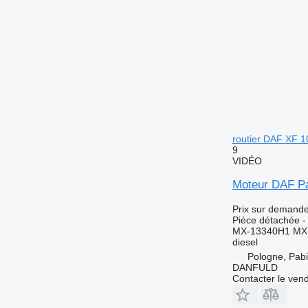
routier DAF XF 1
9
VIDÉO
Moteur DAF Pa
Prix sur demand
Pièce détachée -
MX-13340H1 MX
diesel
Pologne, Pabi
DANFULD
Contacter le ven