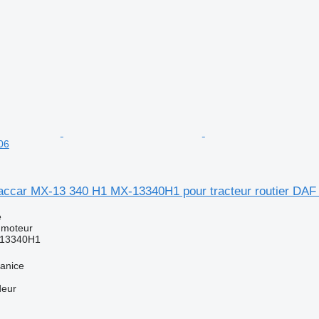
06
ccar MX-13 340 H1 MX-13340H1 pour tracteur routier DAF
e
 moteur
13340H1
anice
deur