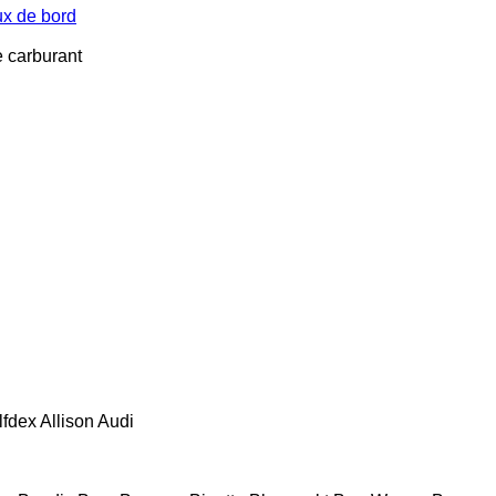
ux de bord
e carburant
lfdex
Allison
Audi