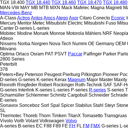
TGX 18.400
TGX 18.440
TGX 18.460
TGX 18.470
TGX 18.480
MAN-VW
MAY
MB
MTB
MXN
Mack
Mafelec
Magna
Magneti Ma
Mercedes-Benz
A-Class
Actros
Antos
Arocs
Atego
Axor
Citaro
Conecto
Econic
Mercury
Meritor
Metec
Mitsubishi Electric
Mitsubishi Fuso
Mitsu
Canter
D-series
L-series
Mobitec
Modine
Monark
Monroe
Motorola
Mählers
NRF
Neopl
Atleon
Nissens
Norba
Norgren
Nova-Tech
Nummi
OE Germany
OEM
Movano
Optima
Orlaco
Osram
PAT
PSVT
Paccar
Palfinger
Parker
Parl
2800 Series
Peterbilt
378
Peters+Bey
Peterson
Peugeot
Pierburg
Pilkington
Pioneer
Poc
D-series
G-series
K-series
Kerax
Magnum
Major
Master
Maxity
Rexroth
Ringfeder
Robert
Rockinger
Roth-Technik
SAF
SAF-Ho
G-series
Interlink
K-series
L-series
P-series
R-series
S-series
T
Scharmüller
Schlemmer
Schmitz Cargobull
Schneider
Schrade
E-series
Sonavox
Sonceboz
Sorl
Spal
Spicer
Stabilus
Stahl
Steyr
Stone
SL
Thermotec
Thoreb
Thorn
Timken
TitanX
Tomasetto
Transgruas
Vivolo
Voith
Volant
Volkswagen
Volvo
A-series
B-series
EC
F88
F89
FE
FH
FL
FM
FMX
G-series
L-se