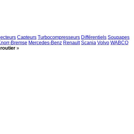
jecteurs
Capteurs
Turbocompresseurs
Différentiels
Soupapes
Knorr-Bremse
Mercedes-Benz
Renault
Scania
Volvo
WABCO
routier
»