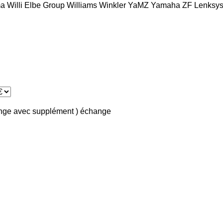
a
Willi Elbe Group
Williams
Winkler
YaMZ
Yamaha
ZF Lenksy
ange avec supplément )
échange