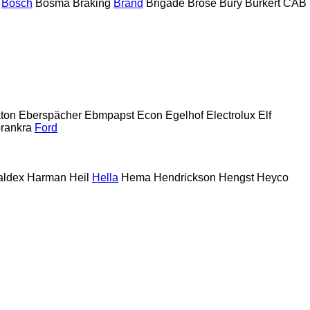
Bosch
Bosma
Braking
Brand
Brigade
Brose
Bury
Bürkert
CAB
ton
Eberspächer
Ebmpapst
Econ
Egelhof
Electrolux
Elf
rankra
Ford
aldex
Harman
Heil
Hella
Hema
Hendrickson
Hengst
Heyco