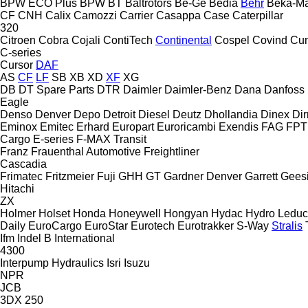
BPW ECO Plus
BPW
BT
Baltrotors
Be-Ge
Bedia
Behr
Beka-M
CF
CNH
Calix
Camozzi
Carrier
Casappa
Case
Caterpillar
320
Citroen
Cobra
Cojali
ContiTech
Continental
Cospel
Covind
Cu
C-series
Cursor
DAF
AS
CF
LF
SB
XB
XD
XF
XG
DB
DT Spare Parts
DTR
Daimler
Daimler-Benz
Dana
Danfoss
Eagle
Denso
Denver
Depo
Detroit Diesel
Deutz
Dhollandia
Dinex
Di
Eminox
Emitec
Erhard
Europart
Euroricambi
Exendis
FAG
FPT
Cargo
E-series
F-MAX
Transit
Franz
Frauenthal Automotive
Freightliner
Cascadia
Frimatec
Fritzmeier
Fuji
GHH
GT
Gardner Denver
Garrett
Gees
Hitachi
ZX
Holmer
Holset
Honda
Honeywell
Hongyan
Hydac
Hydro Leduc
Daily
EuroCargo
EuroStar
Eurotech
Eurotrakker
S-Way
Stralis
Ifm
Indel B
International
4300
Interpump Hydraulics
Isri
Isuzu
NPR
JCB
3DX
250