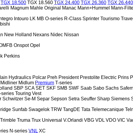
TGX 18.500
TGX 18.560
TGX 24.400
TGX 26.360
TGX 26.440
relli
Magnum
Mahle Original
Manac
Mann+Hummel
Mann-Filte
Integro
Intouro
LK
MB
O-series
R-Class
Sprinter
Tourismo
Trav
bishi
an
New Holland
Nexans
Nidec
Nissan
OMFB
Onspot
Opel
ok
Perkins
lain Hydraulics
Polcar
Preh
President
Prestolite Electric
Prins
P
Midliner
Midlum
Premium
T-series
lland
SBP
SCA
SET
SKF
SMB
SWF
Saab
Sabo
Sachs
Safem
-series
Touring
Vest
r
Schwitzer
Se-M
Separ
Sepson
Setra
Seuffer
Sharp
Siemens
ridge
Sunfab
Swagelok
TRW
TangDE
Tata
Telemecanique
Tel
Trimble
Truma
Trux
Universal
V.Orlandi
VBG
VDL
VDO
VIC
Va
ries
N-series
VNL
XC