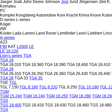
Jaeger
Joab
John Deere
Johnson
Jost
Jurid
Jörgensen
Jöst
K.
Komatsu
PC
Komplet
Kongsberg Automotive
Koni
Kracht
Krima
Krone
Kubo
D-series
L-series
Kögel
AW
Küster
Lada
Lamiro
Land Rover
Lemförder
Leoni
Liebherr
Linc
A-series
A23
F90
KAT
L2000
LE
LE 18.220
Lion's series
TGA
TGA 18
TGA 18.310
TGA 18.360
TGA 18.390
TGA 18.400
TGA 18.410
TGA 26
TGA 26.310
TGA 26.350
TGA 26.360
TGA 26.430
TGA 26.440
TGA 28
TGA 33
TGA 35
TGE
TGL
TGL 7.150
TGL 8.180
TGL 8.220
TGL 8.250
TGL 10.180
TGL 1
TGM
TGM 15.240
TGM 18.240
TGM 18.250
TGM 18.280
TGM 18.29
TGS
TGS 18.400
TGS 18.420
TGS 18.430
TGS 18.460
TGS 18.480
TGX