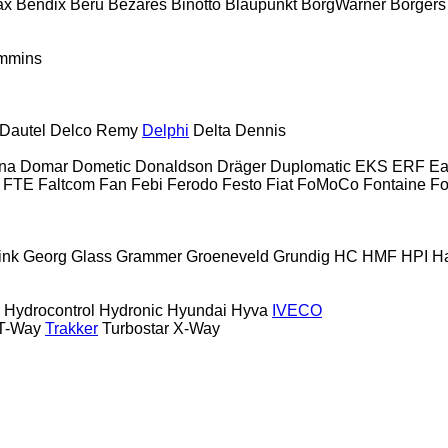
ax
Bendix
Beru
Bezares
Binotto
Blaupunkt
BorgWarner
Borgers
mmins
Dautel
Delco Remy
Delphi
Delta
Dennis
rna
Domar
Dometic
Donaldson
Dräger
Duplomatic
EKS
ERF
Ea
FTE
Faltcom
Fan
Febi
Ferodo
Festo
Fiat
FoMoCo
Fontaine
Fo
ink
Georg
Glass
Grammer
Groeneveld
Grundig
HC
HMF
HPI
H
Hydrocontrol
Hydronic
Hyundai
Hyva
IVECO
T-Way
Trakker
Turbostar
X-Way