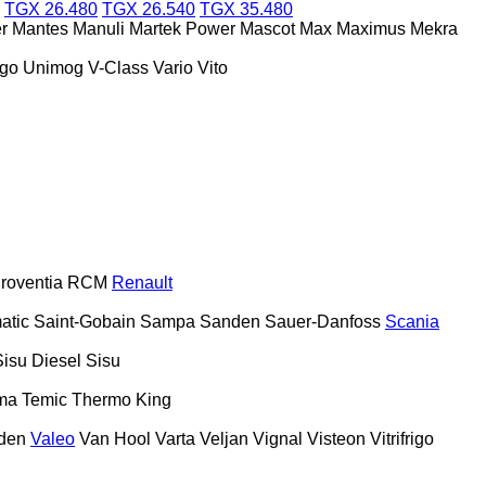
TGX 26.480
TGX 26.540
TGX 35.480
r
Mantes
Manuli
Martek Power
Mascot
Max
Maximus
Mekra
ego
Unimog
V-Class
Vario
Vito
roventia
RCM
Renault
atic
Saint-Gobain
Sampa
Sanden
Sauer-Danfoss
Scania
Sisu Diesel
Sisu
ma
Temic
Thermo King
den
Valeo
Van Hool
Varta
Veljan
Vignal
Visteon
Vitrifrigo