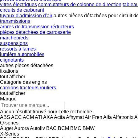
vitres électriques
commutateurs de colonne de direction
tablea
circuits de carburant
tuyaux d'admission d'air
autres pièces détachées pour circuit d
transmissions
arbres de transmission
réducteurs
pièces détachées de carrosserie
marchepieds
suspensions
ressorts à lames
lumière automobiles
clignotants
autres pièces détachées
fixations
tout afficher
Catégorie des engins
camions
tracteurs routiers
tout afficher
Marque
Aucun résultat trouvé pour cette recherche
ABS
ACC
ACM
ATI
AXA
Actia
Afhymat
Air Fren
Alfa
Alfatronix
A
Q-series
Auger
Aurora
Autoliv
BAC
BCM
BMC
BMW
X-Series