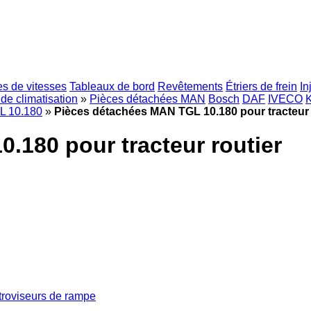
es de vitesses
Tableaux de bord
Revêtements
Étriers de frein
In
 de climatisation
»
Pièces détachées MAN
Bosch
DAF
IVECO
L 10.180
»
Pièces détachées MAN TGL 10.180 pour tracteur 
.180 pour tracteur routier
troviseurs de rampe