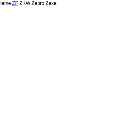
steme
ZF
ZKW
Zepro
Zexel