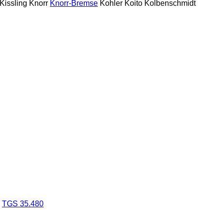
Kissling
Knorr
Knorr-Bremse
Kohler
Koito
Kolbenschmidt
TGS 35.480