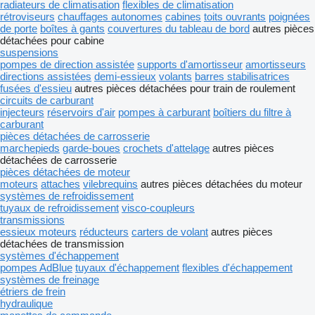
radiateurs de climatisation
flexibles de climatisation
rétroviseurs
chauffages autonomes
cabines
toits ouvrants
poignées
de porte
boîtes à gants
couvertures du tableau de bord
autres pièces
détachées pour cabine
suspensions
pompes de direction assistée
supports d'amortisseur
amortisseurs
directions assistées
demi-essieux
volants
barres stabilisatrices
fusées d'essieu
autres pièces détachées pour train de roulement
circuits de carburant
injecteurs
réservoirs d'air
pompes à carburant
boîtiers du filtre à
carburant
pièces détachées de carrosserie
marchepieds
garde-boues
crochets d'attelage
autres pièces
détachées de carrosserie
pièces détachées de moteur
moteurs
attaches
vilebrequins
autres pièces détachées du moteur
systèmes de refroidissement
tuyaux de refroidissement
visco-coupleurs
transmissions
essieux moteurs
réducteurs
carters de volant
autres pièces
détachées de transmission
systèmes d'échappement
pompes AdBlue
tuyaux d'échappement
flexibles d'échappement
systèmes de freinage
étriers de frein
hydraulique