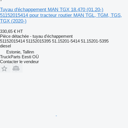
Tuyau d'échappement MAN TGX 18.470 (01.20-)
51152015414 pour tracteur routier MAN TGL, TGM, TGS,
TGX (2020-)
330,65 €
HT
Pièce détachée - tuyau d'échappement
51152015414 51152015395 51.15201-5414 51.15201-5395
diesel
Estonie, Tallinn
TruckParts Eesti OÜ
Contacter le vendeur