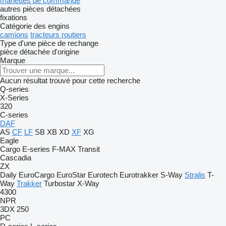
manettes de commande
autres pièces détachées
fixations
Catégorie des engins
camions
tracteurs routiers
Type d'une pièce de rechange
pièce détachée d'origine
Marque
Aucun résultat trouvé pour cette recherche
Q-series
X-Series
320
C-series
DAF
AS
CF
LF
SB
XB
XD
XF
XG
Eagle
Cargo
E-series
F-MAX
Transit
Cascadia
ZX
Daily
EuroCargo
EuroStar
Eurotech
Eurotrakker
S-Way
Stralis
T-
Way
Trakker
Turbostar
X-Way
4300
NPR
3DX
250
PC