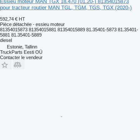
Essieu moteur MAN TGX 18.470 (01.20-) 81354015873
pour tracteur routier MAN TGL, TGM, TGS, TGX (2020-)
592,74 €
HT
Pièce détachée - essieu moteur
81354015873 81354015881 81354015889 81.35401-5873 81.35401-
5881 81.35401-5889
diesel
Estonie, Tallinn
TruckParts Eesti OÜ
Contacter le vendeur