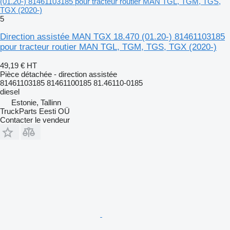
(01.20-) 81461103185 pour tracteur routier MAN TGL, TGM, TGS,
TGX (2020-)
5
Direction assistée MAN TGX 18.470 (01.20-) 81461103185
pour tracteur routier MAN TGL, TGM, TGS, TGX (2020-)
49,19 €
HT
Pièce détachée - direction assistée
81461103185 81461100185 81.46110-0185
diesel
Estonie, Tallinn
TruckParts Eesti OÜ
Contacter le vendeur