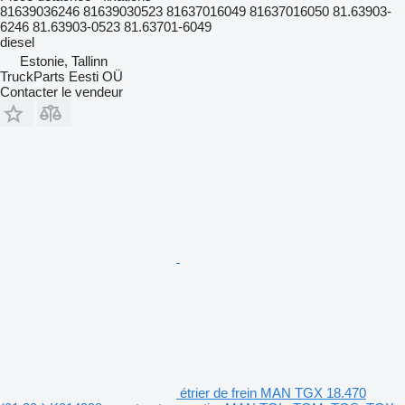
81639036246 81639030523 81637016049 81637016050 81.63903-
6246 81.63903-0523 81.63701-6049
diesel
Estonie, Tallinn
TruckParts Eesti OÜ
Contacter le vendeur
étrier de frein MAN TGX 18.470