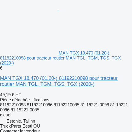
MAN TGX 18.470 (01.20-)
81192210098 pour tracteur routier MAN TGL, TGM, TGS, TGX
(2020-)
6
MAN TGX 18.470 (01.20-) 81192210098 pour tracteur
routier MAN TGL, TGM, TGS, TGX (2020-)
49,19 €
HT
Pièce détachée - fixations
81192210098 81192210096 81192210085 81.19221-0098 81.19221-
0096 81.19221-0085
diesel
Estonie, Tallinn
TruckParts Eesti OÜ
Contacter le vendeur