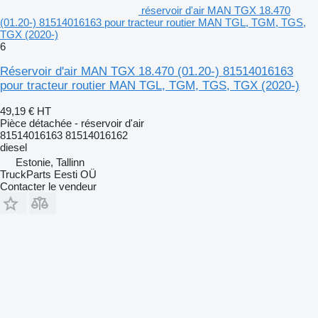
réservoir d'air MAN TGX 18.470
(01.20-) 81514016163 pour tracteur routier MAN TGL, TGM, TGS,
TGX (2020-)
6
Réservoir d'air MAN TGX 18.470 (01.20-) 81514016163
pour tracteur routier MAN TGL, TGM, TGS, TGX (2020-)
49,19 €
HT
Pièce détachée - réservoir d'air
81514016163 81514016162
diesel
Estonie, Tallinn
TruckParts Eesti OÜ
Contacter le vendeur