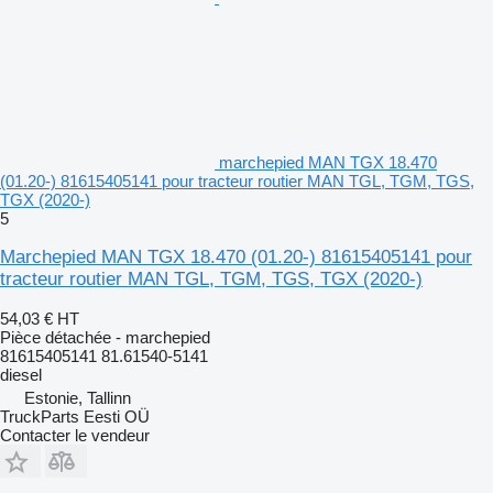
marchepied MAN TGX 18.470
(01.20-) 81615405141 pour tracteur routier MAN TGL, TGM, TGS,
TGX (2020-)
5
Marchepied MAN TGX 18.470 (01.20-) 81615405141 pour
tracteur routier MAN TGL, TGM, TGS, TGX (2020-)
54,03 €
HT
Pièce détachée - marchepied
81615405141 81.61540-5141
diesel
Estonie, Tallinn
TruckParts Eesti OÜ
Contacter le vendeur