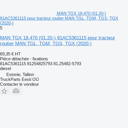
MAN TGX 18.470 (01.20-)
81AC5361115 pour tracteur routier MAN TGL, TGM, TGS, TGX
(2020-)
5
MAN TGX 18.470 (01.20-) 81AC5361115 pour tracteur
routier MAN TGL, TGM, TGS, TGX (2020-)
69,35 €
HT
Pièce détachée - fixations
81AC5361115 81254825793 81.25482-5793
diesel
Estonie, Tallinn
TruckParts Eesti OÜ
Contacter le vendeur