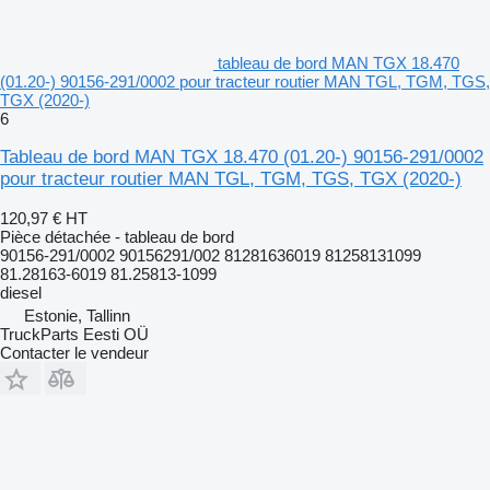
tableau de bord MAN TGX 18.470
(01.20-) 90156-291/0002 pour tracteur routier MAN TGL, TGM, TGS,
TGX (2020-)
6
Tableau de bord MAN TGX 18.470 (01.20-) 90156-291/0002
pour tracteur routier MAN TGL, TGM, TGS, TGX (2020-)
120,97 €
HT
Pièce détachée - tableau de bord
90156-291/0002 90156291/002 81281636019 81258131099
81.28163-6019 81.25813-1099
diesel
Estonie, Tallinn
TruckParts Eesti OÜ
Contacter le vendeur