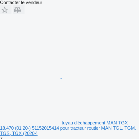
Contacter le vendeur
tuyau d'échappement MAN TGX
18.470 (01.20-) 51152015414 pour tracteur routier MAN TGL, TGM,
TGS, TGX (2020-)
7