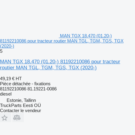
MAN TGX 18.470 (01.20-)
81192210086 pour tracteur routier MAN TGL, TGM, TGS, TGX
(2020-)
5
MAN TGX 18.470 (01.20-) 81192210086 pour tracteur
routier MAN TGL, TGM, TGS, TGX (2020-)
49,19 €
HT
Pièce détachée - fixations
81192210086 81.19221-0086
diesel
Estonie, Tallinn
TruckParts Eesti OÜ
Contacter le vendeur