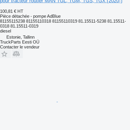
pour tracteur routier MAN TGL, TGM, TGS, TGX (2020-)
100,81 €
HT
Pièce détachée - pompe AdBlue
81155115238 81155110318 81155110319 81.15511-5238 81.15511-
0318 81.15511-0319
diesel
Estonie, Tallinn
TruckParts Eesti OÜ
Contacter le vendeur