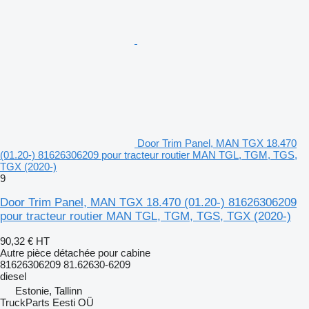
Door Trim Panel, MAN TGX 18.470
(01.20-) 81626306209 pour tracteur routier MAN TGL, TGM, TGS,
TGX (2020-)
9
Door Trim Panel, MAN TGX 18.470 (01.20-) 81626306209
pour tracteur routier MAN TGL, TGM, TGS, TGX (2020-)
90,32 €
HT
Autre pièce détachée pour cabine
81626306209 81.62630-6209
diesel
Estonie, Tallinn
TruckParts Eesti OÜ