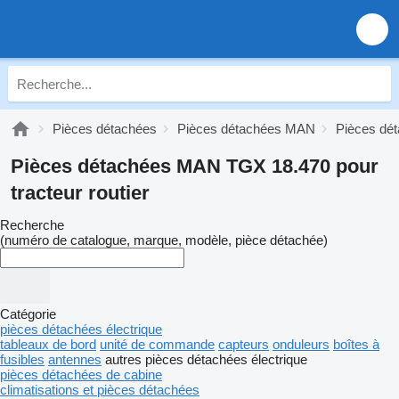
Pièces détachées
Pièces détachées MAN
Pièces d
Pièces détachées MAN TGX 18.470 pour
tracteur routier
Recherche
(numéro de catalogue, marque, modèle, pièce détachée)
Catégorie
pièces détachées électrique
tableaux de bord
unité de commande
capteurs
onduleurs
boîtes à
fusibles
antennes
autres pièces détachées électrique
pièces détachées de cabine
climatisations et pièces détachées