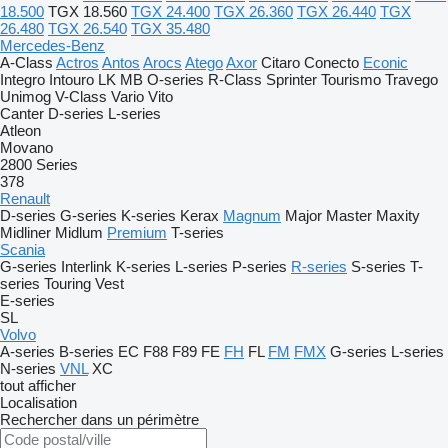
18.500
TGX 18.560
TGX 24.400
TGX 26.360
TGX 26.440
TGX
26.480
TGX 26.540
TGX 35.480
Mercedes-Benz
A-Class
Actros
Antos
Arocs
Atego
Axor
Citaro
Conecto
Econic
Integro
Intouro
LK
MB
O-series
R-Class
Sprinter
Tourismo
Travego
Unimog
V-Class
Vario
Vito
Canter
D-series
L-series
Atleon
Movano
2800 Series
378
Renault
D-series
G-series
K-series
Kerax
Magnum
Major
Master
Maxity
Midliner
Midlum
Premium
T-series
Scania
G-series
Interlink
K-series
L-series
P-series
R-series
S-series
T-
series
Touring
Vest
E-series
SL
Volvo
A-series
B-series
EC
F88
F89
FE
FH
FL
FM
FMX
G-series
L-series
N-series
VNL
XC
tout afficher
Localisation
Rechercher dans un périmètre