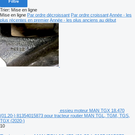
Filtre
Trier
:
Mise en ligne
Mise en ligne
Par ordre décroissant
Par ordre croissant
Année - les
plus récentes en premier
Année - les plus anciens au début
essieu moteur MAN TGX 18.470
(01.20-) 81354015873 pour tracteur routier MAN TGL, TGM, TGS,
TGX (2020-)
10