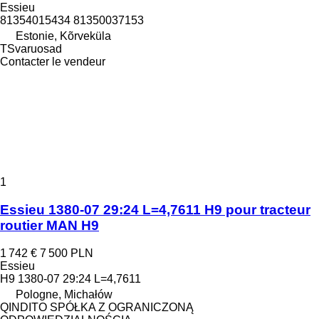
Essieu
81354015434 81350037153
Estonie, Kõrveküla
TSvaruosad
Contacter le vendeur
1
Essieu 1380-07 29:24 L=4,7611 H9 pour tracteur
routier MAN H9
1 742 €
7 500 PLN
Essieu
H9 1380-07 29:24 L=4,7611
Pologne, Michałów
QINDITO SPÓŁKA Z OGRANICZONĄ