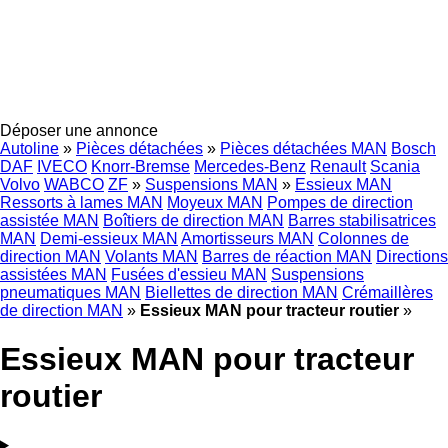
Déposer une annonce
Autoline
»
Pièces détachées
»
Pièces détachées MAN
Bosch
DAF
IVECO
Knorr-Bremse
Mercedes-Benz
Renault
Scania
Volvo
WABCO
ZF
»
Suspensions MAN
»
Essieux MAN
Ressorts à lames MAN
Moyeux MAN
Pompes de direction
assistée MAN
Boîtiers de direction MAN
Barres stabilisatrices
MAN
Demi-essieux MAN
Amortisseurs MAN
Colonnes de
direction MAN
Volants MAN
Barres de réaction MAN
Directions
assistées MAN
Fusées d'essieu MAN
Suspensions
pneumatiques MAN
Biellettes de direction MAN
Crémaillères
de direction MAN
»
Essieux MAN pour tracteur routier
»
Essieux MAN pour tracteur
routier