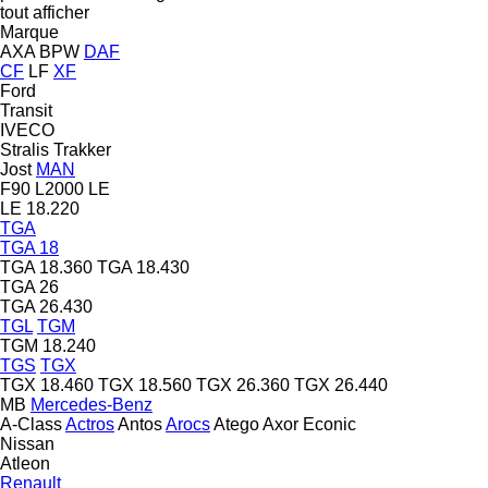
tout afficher
Marque
AXA
BPW
DAF
CF
LF
XF
Ford
Transit
IVECO
Stralis
Trakker
Jost
MAN
F90
L2000
LE
LE 18.220
TGA
TGA 18
TGA 18.360
TGA 18.430
TGA 26
TGA 26.430
TGL
TGM
TGM 18.240
TGS
TGX
TGX 18.460
TGX 18.560
TGX 26.360
TGX 26.440
MB
Mercedes-Benz
A-Class
Actros
Antos
Arocs
Atego
Axor
Econic
Nissan
Atleon
Renault