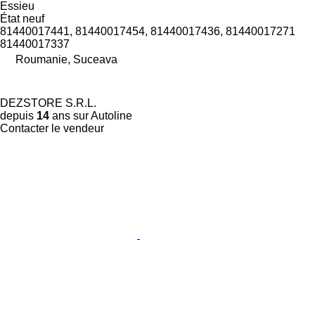
Essieu
État
neuf
81440017441, 81440017454, 81440017436, 81440017271
81440017337
Roumanie, Suceava
DEZSTORE S.R.L.
depuis
14
ans sur Autoline
Contacter le vendeur