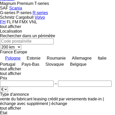
Magnum
Premium
T-series
SAF
Scania
G-series
P-series
R-series
Schmitz Cargobull
Volvo
FH
FL
FM
FMX
VNL
tout afficher
Localisation
Rechercher dans un périmètre
France
Europe
Pologne
Estonie
Roumanie
Allemagne
Italie
Portugal
Pays-Bas
Slovaquie
Belgique
tout afficher
tout afficher
Prix
–
Type d'annonce
vente
du fabricant
leasing
crédit
par versements
trade-in (
échange avec supplément )
échange
tout afficher
État