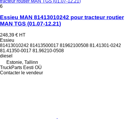
tracteur routier MAN TGS (01.07-12.21)
6
Essieu MAN 81413010242 pour tracteur routier
MAN TGS (01.07-12.21)
248,39 €
HT
Essieu
81413010242 81413500017 81962100508 81.41301-0242
81.41350-0017 81.96210-0508
diesel
Estonie, Tallinn
TruckParts Eesti OÜ
Contacter le vendeur