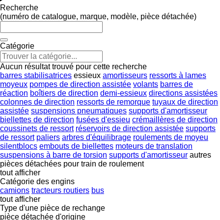
Recherche
(numéro de catalogue, marque, modèle, pièce détachée)
Catégorie
Aucun résultat trouvé pour cette recherche
barres stabilisatrices
essieux
amortisseurs
ressorts à lames
moyeux
pompes de direction assistée
volants
barres de
réaction
boîtiers de direction
demi-essieux
directions assistées
colonnes de direction
ressorts de remorque
tuyaux de direction
assistée
suspensions pneumatiques
supports d'amortisseur
biellettes de direction
fusées d'essieu
crémaillères de direction
coussinets de ressort
réservoirs de direction assistée
supports
de ressort
paliers
arbres d'équilibrage
roulements de moyeu
silentblocs
embouts de biellettes
moteurs de translation
suspensions à barre de torsion
supports d'amortisseur
autres
pièces détachées pour train de roulement
tout afficher
Catégorie des engins
camions
tracteurs routiers
bus
tout afficher
Type d'une pièce de rechange
pièce détachée d'origine