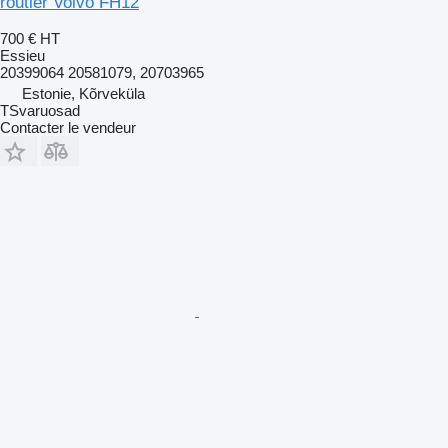
routier Volvo FH12
700 €
HT
Essieu
20399064 20581079, 20703965
Estonie, Kõrveküla
TSvaruosad
Contacter le vendeur