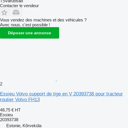
TSvaruosad
Contacter le vendeur
Vous vendez des machines et des véhicules ?
Avec nous, c'est possible !
Déposer une annonce
2
Essieu Volvo support de tige en V 20393738 pour tracteur
routier Volvo FH13
48,75 €
HT
Essieu
20393738
Estonie, Kõrveküla