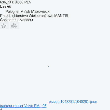
696,70 €
3 000 PLN
Essieu
Pologne, Mińsk Mazowiecki
Przedsiębiorstwo Wielobranżowe MANTIS
Contacter le vendeur
essieu 1048291,1048281 pour
tracteur routier Volvo FM | 05
4