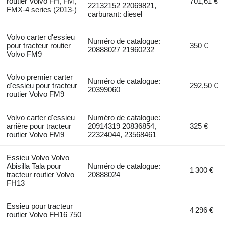
routier Volvo FH, FM,
701,61 €
22132152 22069821,
FMX-4 series (2013-)
carburant: diesel
Volvo carter d'essieu
Numéro de catalogue:
pour tracteur routier
350 €
20888027 21960232
Volvo FM9
Volvo premier carter
Numéro de catalogue:
d'essieu pour tracteur
292,50 €
20399060
routier Volvo FM9
Volvo carter d'essieu
Numéro de catalogue:
arrière pour tracteur
20914319 20836854,
325 €
routier Volvo FM9
22324044, 23568461
Essieu Volvo Volvo
Abisilla Tala pour
Numéro de catalogue:
1 300 €
tracteur routier Volvo
20888024
FH13
Essieu pour tracteur
4 296 €
routier Volvo FH16 750