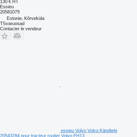
130 €
HT
Essieu
20581079
Estonie, Kõrveküla
TSvaruosad
Contacter le vendeur
essieu Volvo Volvo Kändtelg
20543284 pour tracteur routier Volvo FH13