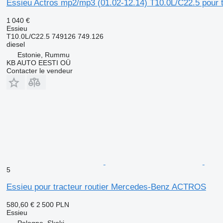
Essieu Actros mp2/mp3 (01.02-12.14) T10.0L/C22.5 pour 
1 040 €
Essieu
T10.0L/C22.5 749126 749.126
diesel
Estonie, Rummu
KB AUTO EESTI OÜ
Contacter le vendeur
5
Essieu pour tracteur routier Mercedes-Benz ACTROS
580,60 €
2 500 PLN
Essieu
Pologne, Skoki