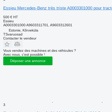
Essieu Mercedes-Benz très triste A0003301000 pour tract
500 €
HT
Essieu
A0003301000 A9603311701, A9603312601
Estonie, Kõrveküla
TSvaruosad
Contacter le vendeur
Vous vendez des machines et des véhicules ?
Avec nous, c'est possible !
Déposer une annonce
3