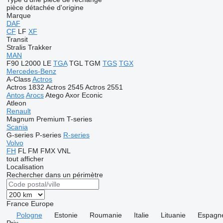
pièce détachée d'origine
Marque
DAF
CF
LF
XF
Transit
Stralis
Trakker
MAN
F90
L2000
LE
TGA
TGL
TGM
TGS
TGX
Mercedes-Benz
A-Class
Actros
Actros 1832
Actros 2545
Actros 2551
Antos
Arocs
Atego
Axor
Econic
Atleon
Renault
Magnum
Premium
T-series
Scania
G-series
P-series
R-series
Volvo
FH
FL
FM
FMX
VNL
tout afficher
Localisation
Rechercher dans un périmètre
France
Europe
Pologne
Estonie
Roumanie
Italie
Lituanie
Espagn