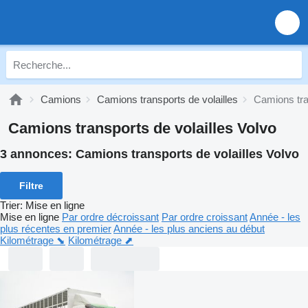
Camions
Camions transports de volailles
Camions tra
Camions transports de volailles Volvo
3 annonces:
Camions transports de volailles Volvo
Filtre
Trier
:
Mise en ligne
Mise en ligne
Par ordre décroissant
Par ordre croissant
Année - les
plus récentes en premier
Année - les plus anciens au début
Kilométrage ⬊
Kilométrage ⬈