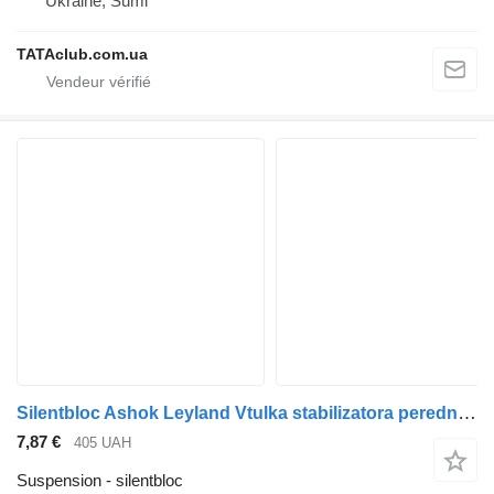
Ukraine, Sumi
TATAclub.com.ua
Silentbloc Ashok Leyland Vtulka stabilizatora perednoho verkhnia F0502750 pour bus Ashok Leyland
7,87 €
405 UAH
Suspension - silentbloc