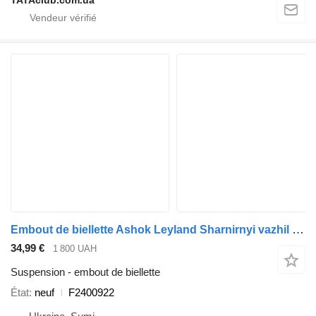
Embout de biellette Ashok Leyland Sharnirnyi vazhil mekhanizmu peremykannia peredach v zbori F2400922 pour bus
34,99 €
1 800 UAH
Suspension - embout de biellette
État
neuf
F2400922