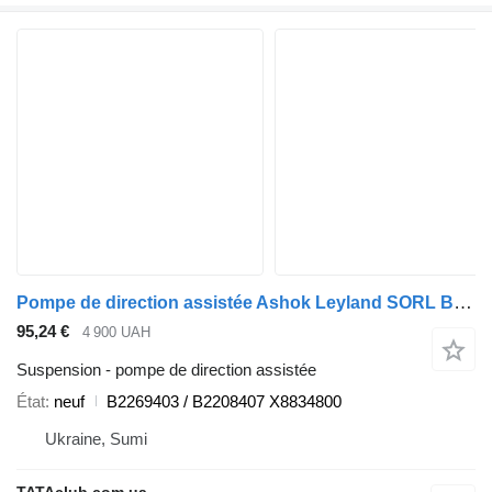
Pompe de direction assistée Ashok Leyland SORL B2269403 pour bus Ashok Leyland
95,24 €
4 900 UAH
Suspension - pompe de direction assistée
État
neuf
B2269403 / B2208407 X8834800
Ukraine, Sumi
TATAclub.com.ua