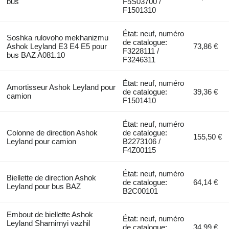
bus
F5S03700 /
F1501310
État: neuf, numéro
Soshka rulovoho mekhanizmu
de catalogue:
Ashok Leyland E3 E4 E5 pour
73,86 €
F3228111 /
bus BAZ A081.10
F3246311
État: neuf, numéro
Amortisseur Ashok Leyland pour
de catalogue:
39,36 €
camion
F1501410
État: neuf, numéro
Colonne de direction Ashok
de catalogue:
155,50 €
Leyland pour camion
B2273106 /
F4Z00115
État: neuf, numéro
Biellette de direction Ashok
de catalogue:
64,14 €
Leyland pour bus BAZ
B2C00101
Embout de biellette Ashok
État: neuf, numéro
Leyland Sharnirnyi vazhil
de catalogue:
34,99 €