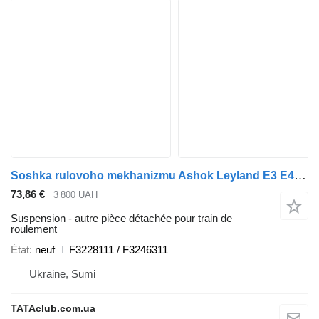
Soshka rulovoho mekhanizmu Ashok Leyland E3 E4 E5 F3228111 pour bus BAZ A081.10
73,86 €
3 800 UAH
Suspension - autre pièce détachée pour train de
roulement
État
neuf
F3228111 / F3246311
Ukraine, Sumi
TATAclub.com.ua