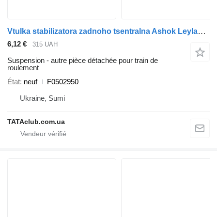
Vtulka stabilizatora zadnoho tsentralna Ashok Leyland E3 E4 E5 F0502950 pour bus BAZ Ashok Leyland Bogdan
6,12 €
315 UAH
Suspension - autre pièce détachée pour train de
roulement
État
neuf
F0502950
Ukraine, Sumi
TATAclub.com.ua