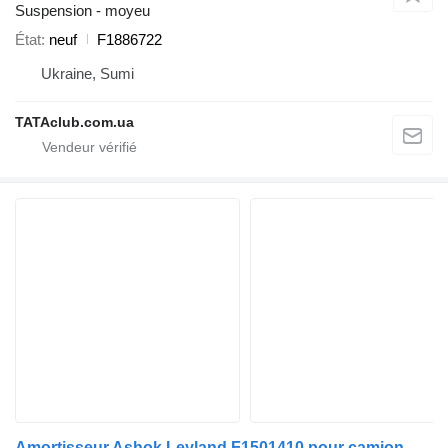
Suspension - moyeu
État
neuf
F1886722
Ukraine, Sumi
TATAclub.com.ua
Amortisseur Ashok Leyland F1501410 pour camion