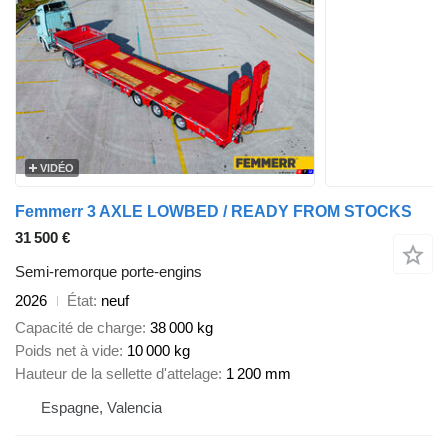
VIDÉO
Femmerr 3 AXLE LOWBED / READY FROM STOCKS
31 500 €
Semi-remorque porte-engins
2026
État
neuf
Capacité de charge
38 000 kg
Poids net à vide
10 000 kg
Hauteur de la sellette d'attelage
1 200 mm
Espagne, Valencia