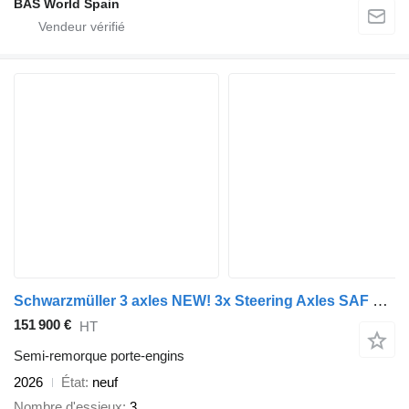
BAS World Spain
Schwarzmüller 3 axles NEW! 3x Steering Axles SAF Extendable
151 900 €
HT
Semi-remorque porte-engins
2026
État
neuf
Nombre d'essieux
3