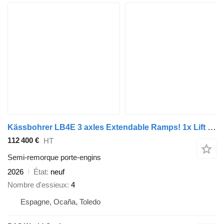
Kässbohrer LB4E 3 axles Extendable Ramps! 1x Lift 3x Steering Axle
112 400 €
HT
Semi-remorque porte-engins
2026
État
neuf
Nombre d'essieux
4
Espagne, Ocaña, Toledo