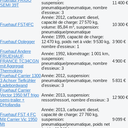
Fruehauf FRIGO
suspension:
11 400 €
SEMI 39T
pneumatique/pneumatique, nombre
d'essieux: 3
Année: 2012, carburant: diesel,
capacité de charge: 27 570 kg,
Fruehauf FST4FC
10 300 €
volume: 85,84 m³, suspension:
pneumatique/pneumatique
Année: 1999, capacité de charge:
Fruehauf Oplegger
12 470 kg, poids net à vide: 9 530 kg,
3 900 €
nombre d'essieux: 1
Fruehauf Andere
Année: 1992, kilométrage: 1 001 km,
FRUEHAUF,
suspension:
FRANCE TC34CGN
4 900 €
pneumatique/pneumatique, nombre
mit Aggregat
d'essieux: 3
Thermoking
Fruehauf Carrier 1300
Année: 2012, suspension:
3 Achser Tiefkühler
pneumatique/pneumatique, nombre
5 831 €
Ladebordwand
d'essieux: 3
Fruehauf Carrier
Vector 1950 MT frigo
Année: 2013, suspension:
12 900 €
semi-trailer +
ressort/ressort, nombre d'essieux: 3
DHollandia
Année: 2013, carburant: diesel,
Fruehauf FST 4 FC
capacité de charge: 27 760 kg,
Mit Carrier Vic 1950
suspension:
9 099 €
Mt
pneumatique/pneumatique, poids net