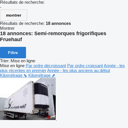
Résultats de recherche:
-
montrer
Résultats de recherche:
18 annonces
Montrer
18 annonces:
Semi-remorques frigorifiques
Fruehauf
Filtre
Trier
:
Mise en ligne
Mise en ligne
Par ordre décroissant
Par ordre croissant
Année - les
plus récentes en premier
Année - les plus anciens au début
Kilométrage ⬊
Kilométrage ⬈