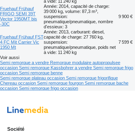
à vide: 11 240 kg
Année: 2014, capacité de charge:
Fruehauf Frühauf
39 000 kg, volume: 87,3 m³,
FRIGO SEMI 39T
suspension:
9 900 €
Vector 1950MT bis
pneumatique/pneumatique, nombre
-30C
d'essieux: 3
Année: 2013, carburant: diesel,
Fruehauf Frühauf FST
capacité de charge: 27 760 kg,
4 FC Mit Carrier Vic
suspension:
7 599 €
1950 Mt
pneumatique/pneumatique, poids net
à vide: 11 240 kg
Voir aussi
Semi remorque a vendre
Remorque modulaire autopropulsee
occasion
Semi remorque Kassbohrer a vendre
Semi remorque frigo
occasion
Semi remorque benne
Semi remorque plateau occasion
Semi remorque frigorifique
Chereau occasion
Semi remorque fourgon
Semi remorque bache
occasion
Semi remorque frigo occasion
Société