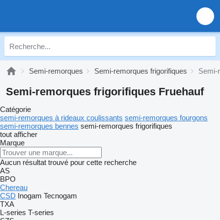
Semi-remorques
Semi-remorques frigorifiques
Semi-r
Semi-remorques frigorifiques Fruehauf
Catégorie
semi-remorques à rideaux coulissants
semi-remorques fourgons
semi-remorques bennes
semi-remorques frigorifiques
tout afficher
Marque
Aucun résultat trouvé pour cette recherche
AS
BPO
Chereau
CSD
Inogam
Tecnogam
TXA
L-series
T-series