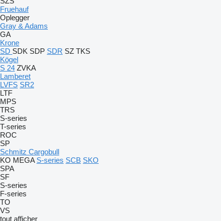
SZS
Fruehauf
Oplegger
Gray & Adams
GA
Krone
SD
SDK
SDP
SDR
SZ
TKS
Kögel
S 24
ZVKA
Lamberet
LVFS
SR2
LTF
MPS
TRS
S-series
T-series
ROC
SP
Schmitz Cargobull
KO
MEGA
S-series
SCB
SKO
SPA
SF
S-series
F-series
TO
VS
tout afficher