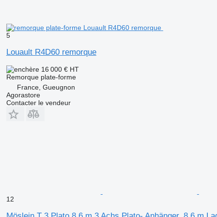
5
Louault R4D60 remorque
16 000 €
HT
Remorque plate-forme
France, Gueugnon
Agorastore
Contacter le vendeur
12
Möslein T 3 Plato 8,6 m 3 Achs Plato- Anhänger, 8,6 m La