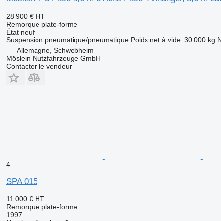
28 900 €
HT
Remorque plate-forme
État
neuf
Suspension
pneumatique/pneumatique
Poids net à vide
30 000 kg
N
Allemagne, Schwebheim
Möslein Nutzfahrzeuge GmbH
Contacter le vendeur
4
SPA 015
11 000 €
HT
Remorque plate-forme
1997