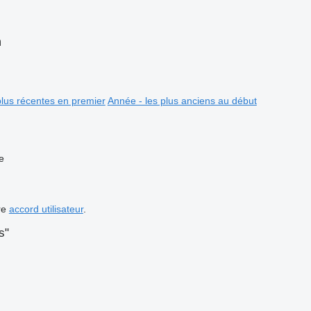
n
plus récentes en premier
Année - les plus anciens au début
e
re
accord utilisateur
.
s"