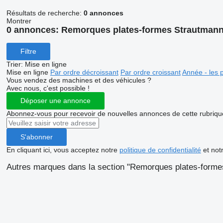
Résultats de recherche:
0 annonces
Montrer
0 annonces:
Remorques plates-formes Strautman
Filtre
Trier
:
Mise en ligne
Mise en ligne
Par ordre décroissant
Par ordre croissant
Année - les 
Vous vendez des machines et des véhicules ?
Avec nous, c'est possible !
Déposer une annonce
Abonnez-vous pour recevoir de nouvelles annonces de cette rubriqu
S'abonner
En cliquant ici, vous acceptez notre
politique de confidentialité
et not
Autres marques dans la section "Remorques plates-forme