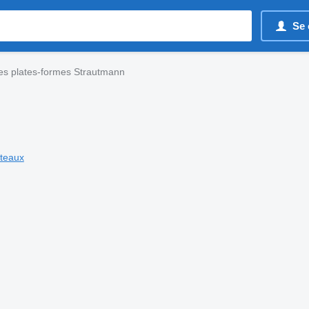
Se 
s plates-formes Strautmann
teaux