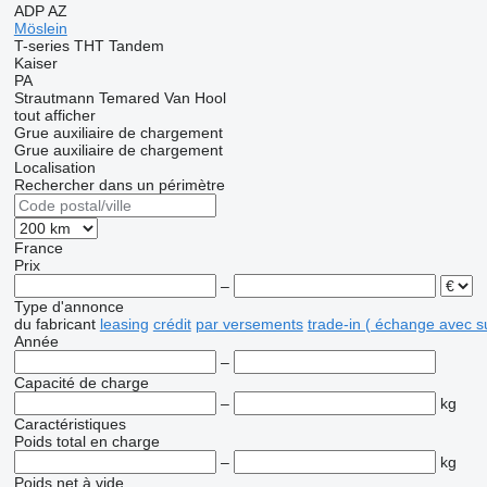
ADP
AZ
Möslein
T-series
THT
Tandem
Kaiser
PA
Strautmann
Temared
Van Hool
tout afficher
Grue auxiliaire de chargement
Grue auxiliaire de chargement
Localisation
Rechercher dans un périmètre
France
Prix
–
Type d'annonce
du fabricant
leasing
crédit
par versements
trade-in ( échange avec 
Année
–
Capacité de charge
–
kg
Caractéristiques
Poids total en charge
–
kg
Poids net à vide