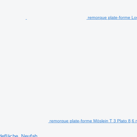
remorque plate-forme L
remorque plate-forme Möslein T 3 Plato 8,6
defläche, Neufah