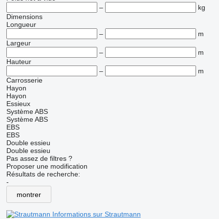
–
kg
Dimensions
Longueur
–
m
Largeur
–
m
Hauteur
–
m
Carrosserie
Hayon
Hayon
Essieux
Système ABS
Système ABS
EBS
EBS
Double essieu
Double essieu
Pas assez de filtres ?
Proposer une modification
Résultats de recherche:
-
montrer
Informations sur Strautmann