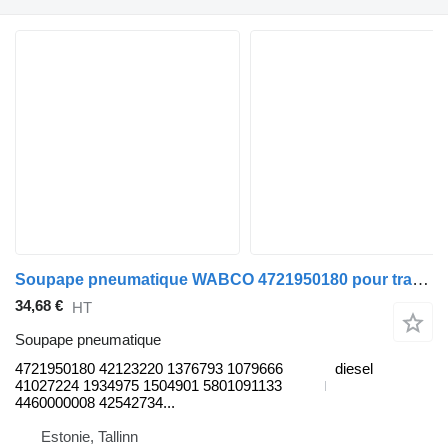
Soupape pneumatique WABCO 4721950180 pour tracteur routier Volvo FL, FL6, FL7, FL10, FL12, FS718 (1985-2005)
34,68 €
HT
Soupape pneumatique
4721950180 42123220 1376793 1079666
diesel
41027224 1934975 1504901 5801091133
4460000008 42542734...
Estonie, Tallinn