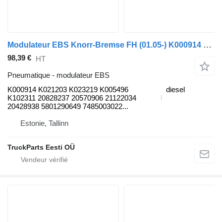
Modulateur EBS Knorr-Bremse FH (01.05-) K000914 pour tracteur routier Volvo FH12, FH16, NH12, FH, VNL780 (1993-2014)
98,39 €
HT
Pneumatique - modulateur EBS
K000914 K021203 K023219 K005496
diesel
K102311 20828237 20570906 21122034
20428938 5801290649 7485003022...
Estonie, Tallinn
TruckParts Eesti OÜ