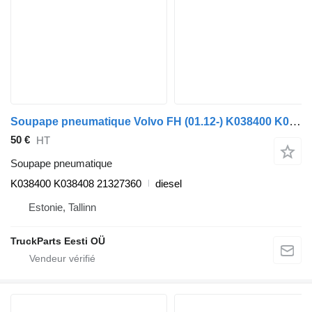
Soupape pneumatique Volvo FH (01.12-) K038400 K038408 pour tracteur routier Volvo FH, FM, FMX-4 series (2013-)
50 €
HT
Soupape pneumatique
K038400 K038408 21327360
diesel
Estonie, Tallinn
TruckParts Eesti OÜ