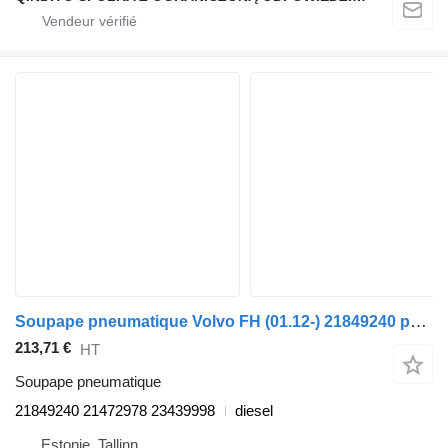
Soupape pneumatique Volvo FH (01.12-) 21849240 pour tracteur routier Volvo FH, FM, FMX-4 series (2013-)
213,71 €
HT
Soupape pneumatique
21849240 21472978 23439998
diesel
Estonie, Tallinn