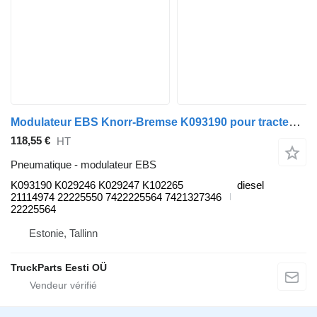
Modulateur EBS Knorr-Bremse K093190 pour tracteur routier Volvo FH, FM, FMX-4 series (2013-)
118,55 €
HT
Pneumatique - modulateur EBS
K093190 K029246 K029247 K102265
diesel
21114974 22225550 7422225564 7421327346
22225564
Estonie, Tallinn
TruckParts Eesti OÜ