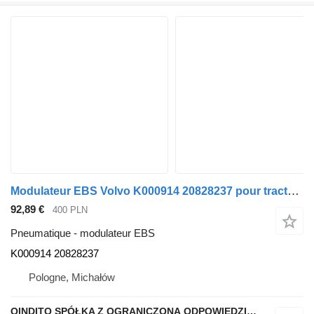
Modulateur EBS Volvo K000914 20828237 pour tracteur routier Volvo FH 13
92,89 €
400 PLN
Pneumatique - modulateur EBS
K000914 20828237
Pologne, Michałów
QINDITO SPÓŁKA Z OGRANICZONĄ ODPOWIEDZIALNOŚCIĄ