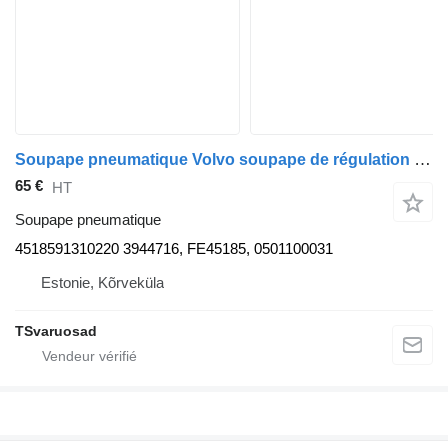
Soupape pneumatique Volvo soupape de régulation de pression d'air 4518591310220 pour tracteur routier Volvo FH12 4x2
65 €
HT
Soupape pneumatique
4518591310220 3944716, FE45185, 0501100031
Estonie, Kõrveküla
TSvaruosad