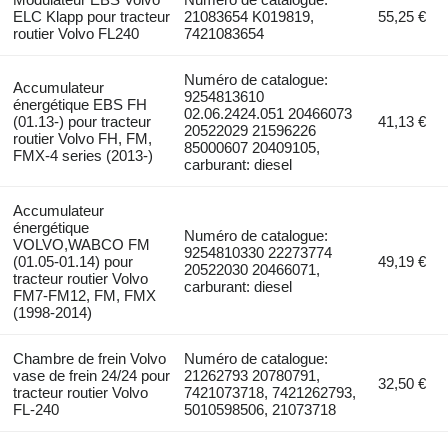
ELC Klapp pour tracteur
21083654 K019819,
55,25 €
routier Volvo FL240
7421083654
Numéro de catalogue:
Accumulateur
9254813610
énergétique EBS FH
02.06.2424.051 20466073
(01.13-) pour tracteur
41,13 €
20522029 21596226
routier Volvo FH, FM,
85000607 20409105,
FMX-4 series (2013-)
carburant: diesel
Accumulateur
énergétique
Numéro de catalogue:
VOLVO,WABCO FM
9254810330 22273774
(01.05-01.14) pour
49,19 €
20522030 20466071,
tracteur routier Volvo
carburant: diesel
FM7-FM12, FM, FMX
(1998-2014)
Chambre de frein Volvo
Numéro de catalogue:
vase de frein 24/24 pour
21262793 20780791,
32,50 €
tracteur routier Volvo
7421073718, 7421262793,
FL-240
5010598506, 21073718