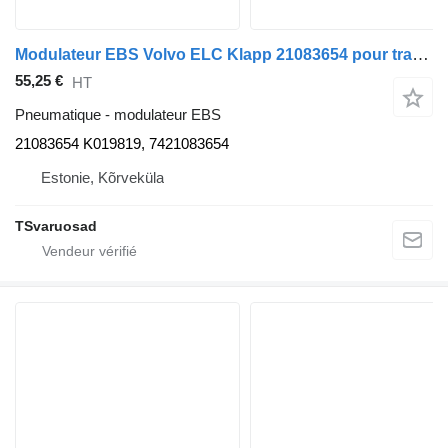
Modulateur EBS Volvo ELC Klapp 21083654 pour tracteur routier Volvo FL240
55,25 €
HT
Pneumatique - modulateur EBS
21083654 K019819, 7421083654
Estonie, Kõrveküla
TSvaruosad