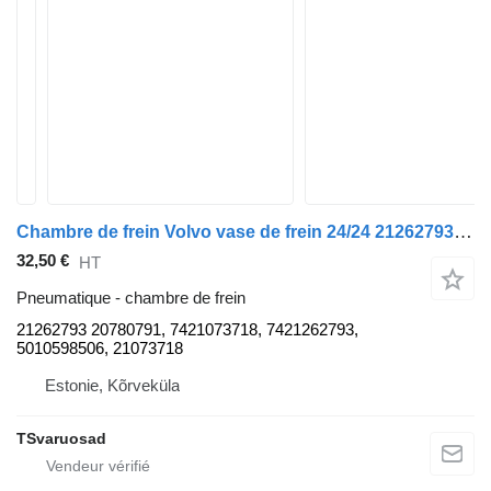
Chambre de frein Volvo vase de frein 24/24 21262793 pour tracteur routier Volvo FL-240
32,50 €
HT
Pneumatique - chambre de frein
21262793 20780791, 7421073718, 7421262793,
5010598506, 21073718
Estonie, Kõrveküla
TSvaruosad