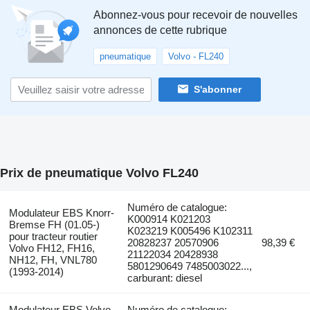
Abonnez-vous pour recevoir de nouvelles
annonces de cette rubrique
pneumatique
Volvo - FL240
S'abonner
Prix de pneumatique Volvo FL240
Numéro de catalogue:
Modulateur EBS Knorr-
K000914 K021203
Bremse FH (01.05-)
K023219 K005496 K102311
pour tracteur routier
20828237 20570906
98,39 €
Volvo FH12, FH16,
21122034 20428938
NH12, FH, VNL780
5801290649 7485003022...,
(1993-2014)
carburant: diesel
Modulateur EBS Volvo
Numéro de catalogue: