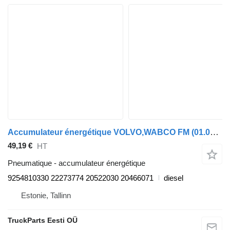
Accumulateur énergétique VOLVO,WABCO FM (01.05-01.14) 9254810330 pour tracteur routier Volvo FM7-FM12, FM, FMX (1998-2014)
49,19 €
HT
Pneumatique - accumulateur énergétique
9254810330 22273774 20522030 20466071
diesel
Estonie, Tallinn
TruckParts Eesti OÜ