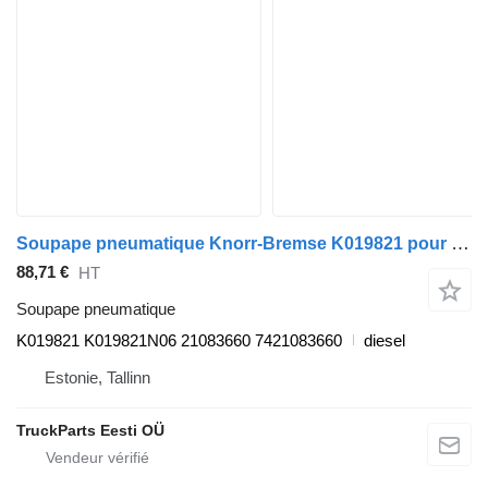
Soupape pneumatique Knorr-Bremse K019821 pour tracteur routier Volvo FL, FE (2013-)
88,71 €
HT
Soupape pneumatique
K019821 K019821N06 21083660 7421083660
diesel
Estonie, Tallinn
TruckParts Eesti OÜ