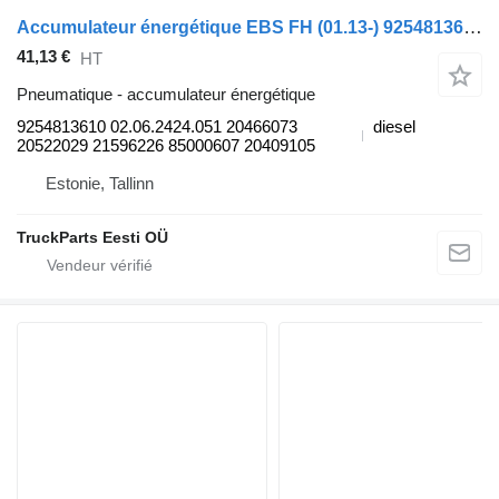
Accumulateur énergétique EBS FH (01.13-) 9254813610 pour tracteur routier Volvo FH, FM, FMX-4 series (2013-)
41,13 €
HT
Pneumatique - accumulateur énergétique
9254813610 02.06.2424.051 20466073
diesel
20522029 21596226 85000607 20409105
Estonie, Tallinn
TruckParts Eesti OÜ