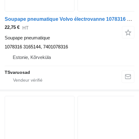
Soupape pneumatique Volvo électrovanne 1078316 pour tracteur routier Volvo FH13
22,75 €
HT
Soupape pneumatique
1078316 3165144, 7401078316
Estonie, Kõrveküla
TSvaruosad