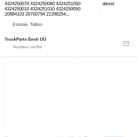
4324250070 4324250080 4324251050
diesel
4324250010 4324251010 4324250050
20884103 20700794 21398254...
Estonie, Tallinn
TruckParts Eesti OÜ