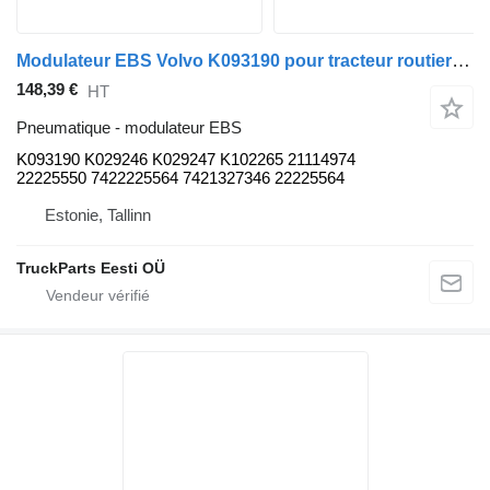
Modulateur EBS Volvo K093190 pour tracteur routier Volvo FL, FE (2013-)
148,39 €
HT
Pneumatique - modulateur EBS
K093190 K029246 K029247 K102265 21114974
22225550 7422225564 7421327346 22225564
Estonie, Tallinn
TruckParts Eesti OÜ