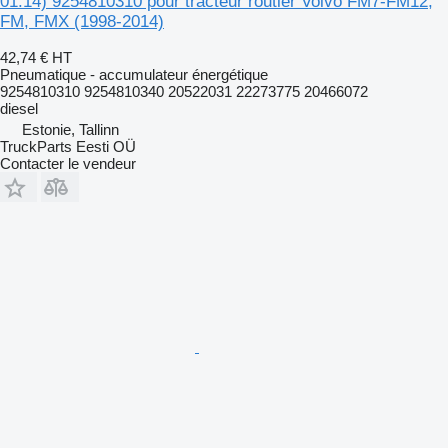
01.14) 9254810310 pour tracteur routier Volvo FM7-FM12,
FM, FMX (1998-2014)
42,74 €
HT
Pneumatique - accumulateur énergétique
9254810310 9254810340 20522031 22273775 20466072
diesel
Estonie, Tallinn
TruckParts Eesti OÜ
Contacter le vendeur