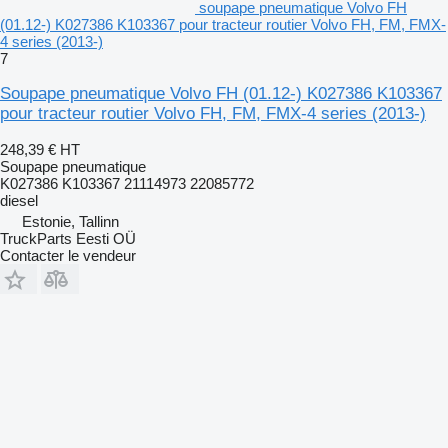
soupape pneumatique Volvo FH
(01.12-) K027386 K103367 pour tracteur routier Volvo FH, FM, FMX-
4 series (2013-)
7
Soupape pneumatique Volvo FH (01.12-) K027386 K103367
pour tracteur routier Volvo FH, FM, FMX-4 series (2013-)
248,39 €
HT
Soupape pneumatique
K027386 K103367 21114973 22085772
diesel
Estonie, Tallinn
TruckParts Eesti OÜ
Contacter le vendeur