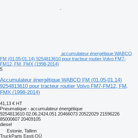
accumulateur énergétique WABCO
FM (01.05-01.14) 9254813610 pour tracteur routier Volvo FM7-
FM12, FM, FMX (1998-2014)
5
Accumulateur énergétique WABCO FM (01.05-01.14)
9254813610 pour tracteur routier Volvo FM7-FM12, FM,
FMX (1998-2014)
41,13 €
HT
Pneumatique - accumulateur énergétique
9254813610 02.06.2424.051 20466073 20522029 21596226
85000607 20409105
diesel
Estonie, Tallinn
TruckParts Eesti OÜ