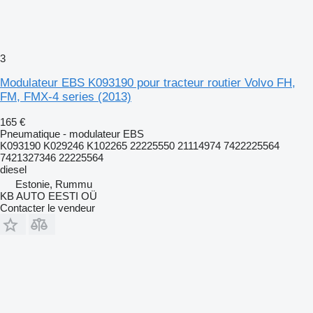
3
Modulateur EBS K093190 pour tracteur routier Volvo FH,
FM, FMX-4 series (2013)
165 €
Pneumatique - modulateur EBS
K093190 K029246 K102265 22225550 21114974 7422225564
7421327346 22225564
diesel
Estonie, Rummu
KB AUTO EESTI OÜ
Contacter le vendeur