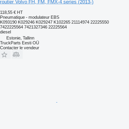
routier Volvo FH, FM, FMX-4 series (2013-)
118,55 €
HT
Pneumatique - modulateur EBS
K093190 K029246 K029247 K102265 21114974 22225550
7422225564 7421327346 22225564
diesel
Estonie, Tallinn
TruckParts Eesti OÜ
Contacter le vendeur