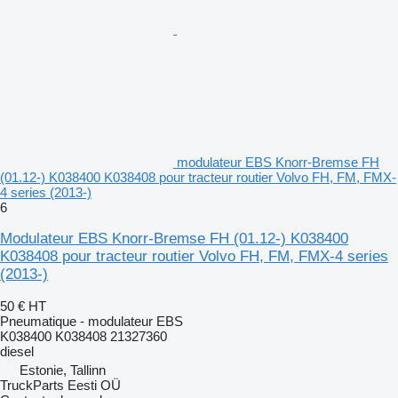
modulateur EBS Knorr-Bremse FH
(01.12-) K038400 K038408 pour tracteur routier Volvo FH, FM, FMX-
4 series (2013-)
6
Modulateur EBS Knorr-Bremse FH (01.12-) K038400
K038408 pour tracteur routier Volvo FH, FM, FMX-4 series
(2013-)
50 €
HT
Pneumatique - modulateur EBS
K038400 K038408 21327360
diesel
Estonie, Tallinn
TruckParts Eesti OÜ