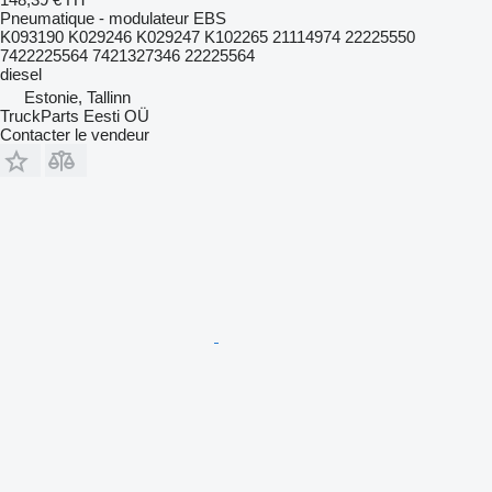
Pneumatique - modulateur EBS
K093190 K029246 K029247 K102265 21114974 22225550
7422225564 7421327346 22225564
diesel
Estonie, Tallinn
TruckParts Eesti OÜ
Contacter le vendeur