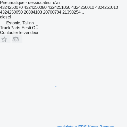
Pneumatique - dessiccateur d'air
4324250070 4324250080 4324251050 4324250010 4324251010
4324250050 20884103 20700794 21398254...
diesel
Estonie, Tallinn
TruckParts Eesti OÜ
Contacter le vendeur
modulateur EBS Knorr-Bremse