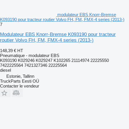
modulateur EBS Knorr-Bremse
K093190 pour tracteur routier Volvo FH, FM, FMX-4 series (2013-)
7
Modulateur EBS Knorr-Bremse K093190 pour tracteur
routier Volvo FH, FM, FMX-4 series (2013-)
148,39 €
HT
Pneumatique - modulateur EBS
K093190 K029246 K029247 K102265 21114974 22225550
7422225564 7421327346 22225564
diesel
Estonie, Tallinn
TruckParts Eesti OÜ
Contacter le vendeur