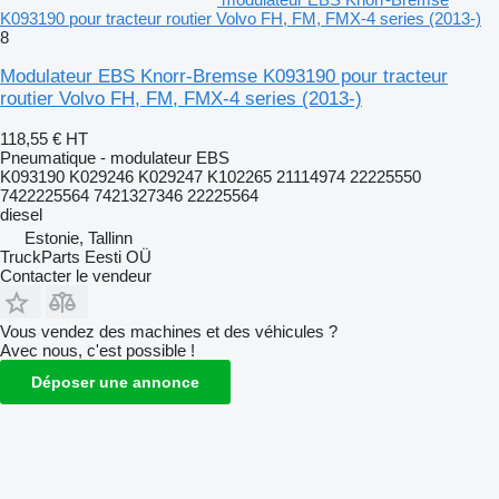
K093190 pour tracteur routier Volvo FH, FM, FMX-4 series (2013-)
8
Modulateur EBS Knorr-Bremse K093190 pour tracteur
routier Volvo FH, FM, FMX-4 series (2013-)
118,55 €
HT
Pneumatique - modulateur EBS
K093190 K029246 K029247 K102265 21114974 22225550
7422225564 7421327346 22225564
diesel
Estonie, Tallinn
TruckParts Eesti OÜ
Contacter le vendeur
Vous vendez des machines et des véhicules ?
Avec nous, c'est possible !
Déposer une annonce