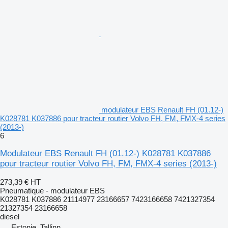
modulateur EBS Renault FH (01.12-)
K028781 K037886 pour tracteur routier Volvo FH, FM, FMX-4 series
(2013-)
6
Modulateur EBS Renault FH (01.12-) K028781 K037886
pour tracteur routier Volvo FH, FM, FMX-4 series (2013-)
273,39 €
HT
Pneumatique - modulateur EBS
K028781 K037886 21114977 23166657 7423166658 7421327354
21327354 23166658
diesel
Estonie, Tallinn