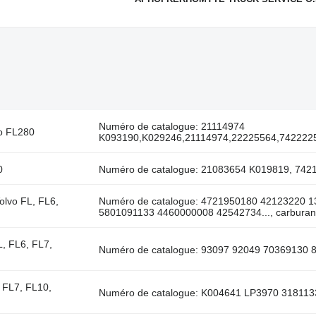
Numéro de catalogue: 21114974
vo FL280
K093190,K029246,21114974,22225564,742222
0
Numéro de catalogue: 21083654 K019819, 742
olvo FL, FL6,
Numéro de catalogue: 4721950180 42123220 
5801091133 4460000008 42542734..., carburant
L, FL6, FL7,
Numéro de catalogue: 93097 92049 70369130 8
 FL7, FL10,
Numéro de catalogue: K004641 LP3970 3181133