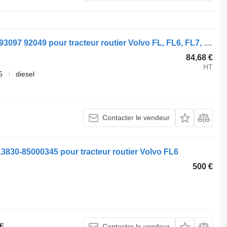
Dessiccateur d'air Haldex FL (01.00-) 93097 92049 pour tracteur routier Volvo FL, FL6, FL7, FL10, FL12, FS718 (1985-2005)
84,68 €
HT
5
diesel
Contacter le vendeur
830-85000345 pour tracteur routier Volvo FL6
500 €
E.
Contacter le vendeur