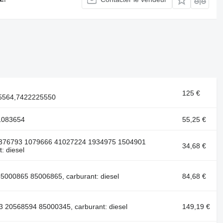
125 €
5564,7422225550
1083654
55,25 €
1376793 1079666 41027224 1934975 1504901
34,68 €
: diesel
5000865 85006865, carburant: diesel
84,68 €
 20568594 85000345, carburant: diesel
149,19 €