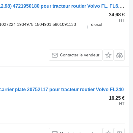
Modulateur EBS WABCO FL7 (01.85-12.98) 4721950180 pour tracteur routier Volvo FL, FL6, FL7, FL10, FL12, FS718 (1985-2005)
34,68 €
HT
1027224 1934975 1504901 5801091133
diesel
Contacter le vendeur
r carrier plate 20752117 pour tracteur routier Volvo FL240
16,25 €
HT