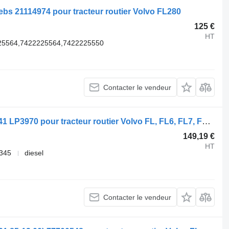
ebs 21114974 pour tracteur routier Volvo FL280
125 €
HT
25564,7422225564,7422225550
Contacter le vendeur
Tuyau VOLVO, KNORR FREIN K004641 LP3970 pour tracteur routier Volvo FL, FL6, FL7, FL10, FL12, FS718 (1985-2005)
149,19 €
HT
345
diesel
Contacter le vendeur