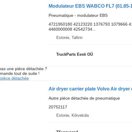
Pneumatique - modulateur EBS
4721950180 42123220 1376793 1079666 4
4460000008 42542734...
Estonie, Tallinn
TruckParts Eesti OÜ
pas une pièce détachée ?
mande tout de suite !
pièce détachée
Air dryer carrier plate Volvo Air drye
Autre pièce détachée de pneumatique
20752117
Estonie, Kõrveküla