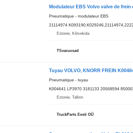
Modulateur EBS Volvo valve de frein 
Pneumatique - modulateur EBS
21114974 K093190,K029246,21114974,222
Estonie, Kõrveküla
TSvaruosad
Pneumatique - tuyau
K004641 LP3970 3181133 20568594 85000
Estonie, Tallinn
TruckParts Eesti OÜ