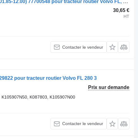
Soupape pneumatique Volvo FL616 (01.85-12.00) 77700548 pour tracteur routier Volvo FL, FL6, FL7, FL10, FL12, FS718 (1985-2005)
30,65 €
HT
Contacter le vendeur
9822 pour tracteur routier Volvo FL 280 3
Prix sur demande
, K105907N50, K087803, K105907N00
Contacter le vendeur