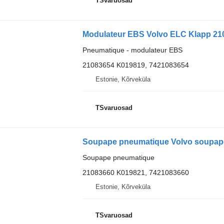
TSvaruosad
Modulateur EBS Volvo ELC Klapp 2108
Pneumatique - modulateur EBS
21083654 K019819, 7421083654
Estonie, Kõrveküla
TSvaruosad
Soupape pneumatique
21083660 K019821, 7421083660
Estonie, Kõrveküla
TSvaruosad