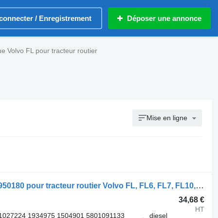
connecter / Enregistrement
Déposer une annonce
 Volvo FL pour tracteur routier
Mise en ligne
Soupape pneumatique WABCO 4721950180 pour tracteur routier Volvo FL, FL6, FL7, FL10, FL12, FS718 (1985-2005)
34,68 €
HT
1027224 1934975 1504901 5801091133
diesel