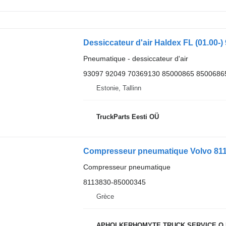
Pneumatique - dessiccateur d'air
93097 92049 70369130 85000865 8500686
Estonie, Tallinn
TruckParts Eesti OÜ
Compresseur pneumatique Volvo 8113
Compresseur pneumatique
8113830-85000345
Grèce
APHOI KERHOMYTE TRUCK SERVICE O.