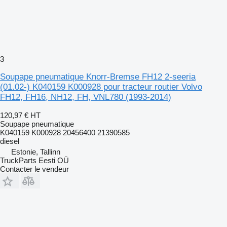
3
Soupape pneumatique Knorr-Bremse FH12 2-seeria
(01.02-) K040159 K000928 pour tracteur routier Volvo
FH12, FH16, NH12, FH, VNL780 (1993-2014)
120,97 €
HT
Soupape pneumatique
K040159 K000928 20456400 21390585
diesel
Estonie, Tallinn
TruckParts Eesti OÜ
Contacter le vendeur