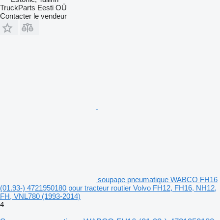
TruckParts Eesti OÜ
Contacter le vendeur
soupape pneumatique WABCO FH16
(01.93-) 4721950180 pour tracteur routier Volvo FH12, FH16, NH12,
FH, VNL780 (1993-2014)
4