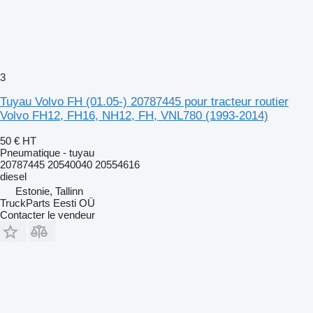
3
Tuyau Volvo FH (01.05-) 20787445 pour tracteur routier
Volvo FH12, FH16, NH12, FH, VNL780 (1993-2014)
50 €
HT
Pneumatique - tuyau
20787445 20540040 20554616
diesel
Estonie, Tallinn
TruckParts Eesti OÜ
Contacter le vendeur