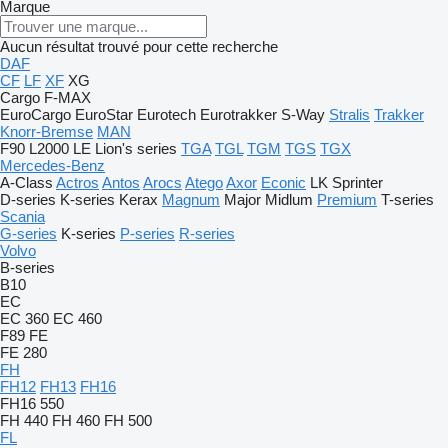
Marque
Aucun résultat trouvé pour cette recherche
DAF
CF
LF
XF
XG
Cargo
F-MAX
EuroCargo
EuroStar
Eurotech
Eurotrakker
S-Way
Stralis
Trakker
Knorr-Bremse
MAN
F90
L2000
LE
Lion's series
TGA
TGL
TGM
TGS
TGX
Mercedes-Benz
A-Class
Actros
Antos
Arocs
Atego
Axor
Econic
LK
Sprinter
D-series
K-series
Kerax
Magnum
Major
Midlum
Premium
T-series
Scania
G-series
K-series
P-series
R-series
Volvo
B-series
B10
EC
EC 360
EC 460
F89
FE
FE 280
FH
FH12
FH13
FH16
FH16 550
FH 440
FH 460
FH 500
FL