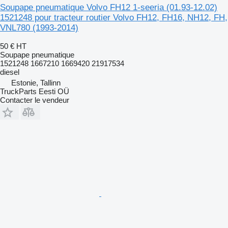
Soupape pneumatique Volvo FH12 1-seeria (01.93-12.02)
1521248 pour tracteur routier Volvo FH12, FH16, NH12, FH,
VNL780 (1993-2014)
50 €
HT
Soupape pneumatique
1521248 1667210 1669420 21917534
diesel
Estonie, Tallinn
TruckParts Eesti OÜ
Contacter le vendeur