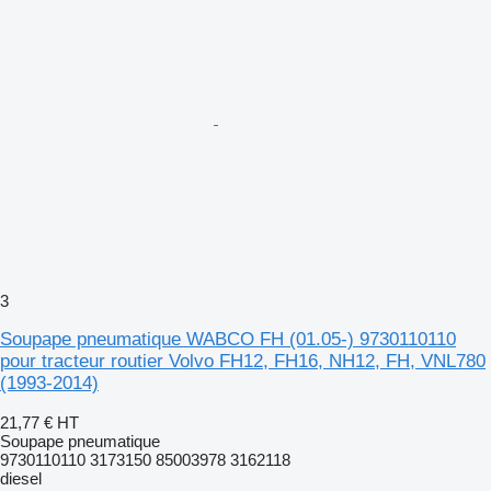
3
Soupape pneumatique WABCO FH (01.05-) 9730110110
pour tracteur routier Volvo FH12, FH16, NH12, FH, VNL780
(1993-2014)
21,77 €
HT
Soupape pneumatique
9730110110 3173150 85003978 3162118
diesel