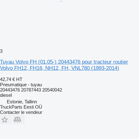
3
Tuyau Volvo FH (01.05-) 20443476 pour tracteur routier
Volvo FH12, FH16, NH12, FH, VNL780 (1993-2014)
42,74 €
HT
Pneumatique - tuyau
20443476 20787443 20540042
diesel
Estonie, Tallinn
TruckParts Eesti OÜ
Contacter le vendeur