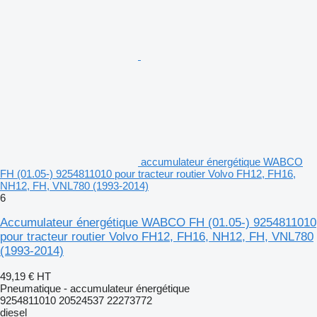
accumulateur énergétique WABCO
FH (01.05-) 9254811010 pour tracteur routier Volvo FH12, FH16,
NH12, FH, VNL780 (1993-2014)
6
Accumulateur énergétique WABCO FH (01.05-) 9254811010
pour tracteur routier Volvo FH12, FH16, NH12, FH, VNL780
(1993-2014)
49,19 €
HT
Pneumatique - accumulateur énergétique
9254811010 20524537 22273772
diesel