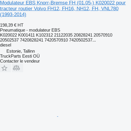
Modulateur EBS Knorr-Bremse FH (01.05-) K020022 pour
tracteur routier Volvo FH12, FH16, NH12, FH, VNL780
(1993-2014)
198,39 €
HT
Pneumatique - modulateur EBS
K020022 K001411 K102312 21122035 20828241 20570910
20502537 7420828241 7420570910 7420502537...
diesel
Estonie, Tallinn
TruckParts Eesti OÜ
Contacter le vendeur