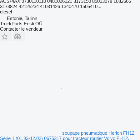
AC574AX 9730110110 0481026021 3173150 85003978 1082666
3173824 42125234 41031426 1340470 1505410...
diesel
Estonie, Tallinn
TruckParts Eesti OÜ
Contacter le vendeur
soupape pneumatique Herion FH12
Série 1 (01.93-12.02) 0675317 pour tracteur routier Volvo FH12,