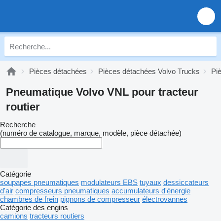
Pièces détachées
Pièces détachées Volvo Trucks
Pi
Pneumatique Volvo VNL pour tracteur
routier
Recherche
(numéro de catalogue, marque, modèle, pièce détachée)
Catégorie
soupapes pneumatiques
modulateurs EBS
tuyaux
dessiccateurs
d'air
compresseurs pneumatiques
accumulateurs d'énergie
chambres de frein
pignons de compresseur
électrovannes
Catégorie des engins
camions
tracteurs routiers