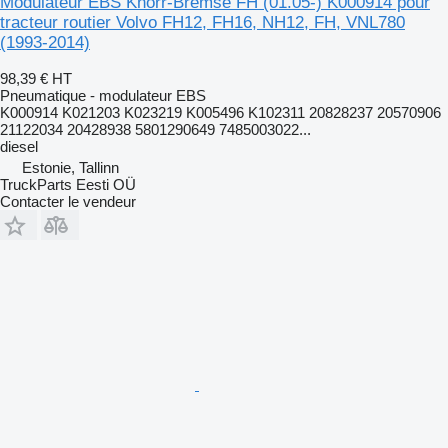
Modulateur EBS Knorr-Bremse FH (01.05-) K000914 pour
tracteur routier Volvo FH12, FH16, NH12, FH, VNL780
(1993-2014)
98,39 €
HT
Pneumatique - modulateur EBS
K000914 K021203 K023219 K005496 K102311 20828237 20570906
21122034 20428938 5801290649 7485003022...
diesel
Estonie, Tallinn
TruckParts Eesti OÜ
Contacter le vendeur