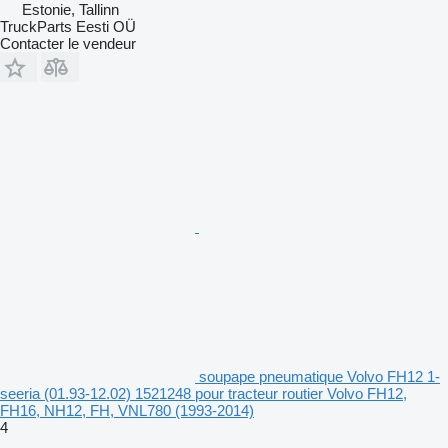
Estonie, Tallinn
TruckParts Eesti OÜ
Contacter le vendeur
soupape pneumatique Volvo FH12 1-
seeria (01.93-12.02) 1521248 pour tracteur routier Volvo FH12,
FH16, NH12, FH, VNL780 (1993-2014)
4