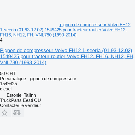
pignon de compresseur Volvo FH12
1-seeria (01.93-12.02) 1549425 pour tracteur routier Volvo FH12,
FH16, NH12, FH, VNL780 (1993-2014)
4
Pignon de compresseur Volvo FH12 1-seeria (01.93-12.02)
1549425 pour tracteur routier Volvo FH12, FH16, NH12, FH,
VNL780 (1993-2014)
50 €
HT
Pneumatique - pignon de compresseur
1549425
diesel
Estonie, Tallinn
TruckParts Eesti OÜ
Contacter le vendeur