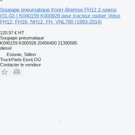
Soupape pneumatique Knorr-Bremse FH12 2-seeria
(01.02-) K040159 K000928 pour tracteur routier Volvo
FH12, FH16, NH12, FH, VNL780 (1993-2014)
120,97 €
HT
Soupape pneumatique
K040159 K000928 20456400 21390585
diesel
Estonie, Tallinn
TruckParts Eesti OÜ
Contacter le vendeur