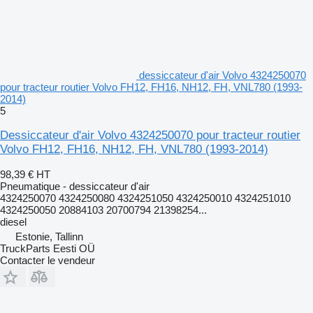
dessiccateur d'air Volvo 4324250070
pour tracteur routier Volvo FH12, FH16, NH12, FH, VNL780 (1993-
2014)
5
Dessiccateur d'air Volvo 4324250070 pour tracteur routier
Volvo FH12, FH16, NH12, FH, VNL780 (1993-2014)
98,39 €
HT
Pneumatique - dessiccateur d'air
4324250070 4324250080 4324251050 4324250010 4324251010
4324250050 20884103 20700794 21398254...
diesel
Estonie, Tallinn
TruckParts Eesti OÜ
Contacter le vendeur