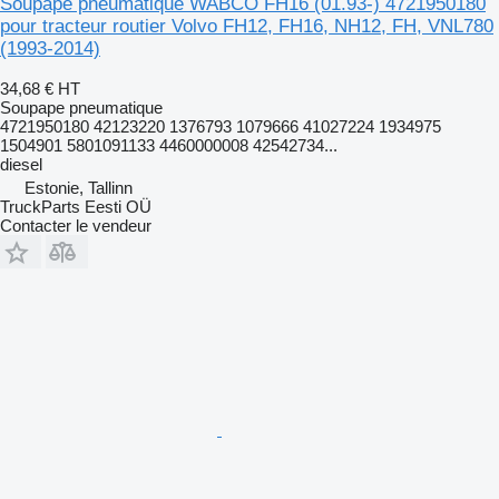
Soupape pneumatique WABCO FH16 (01.93-) 4721950180
pour tracteur routier Volvo FH12, FH16, NH12, FH, VNL780
(1993-2014)
34,68 €
HT
Soupape pneumatique
4721950180 42123220 1376793 1079666 41027224 1934975
1504901 5801091133 4460000008 42542734...
diesel
Estonie, Tallinn
TruckParts Eesti OÜ
Contacter le vendeur