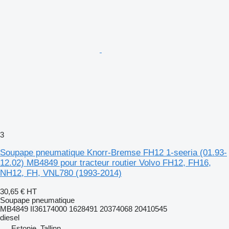
3
Soupape pneumatique Knorr-Bremse FH12 1-seeria (01.93-
12.02) MB4849 pour tracteur routier Volvo FH12, FH16,
NH12, FH, VNL780 (1993-2014)
30,65 €
HT
Soupape pneumatique
MB4849 II36174000 1628491 20374068 20410545
diesel
Estonie, Tallinn