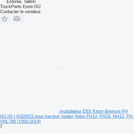
Estonie, Tallinn
TruckParts Eesti OÜ
Contacter le vendeur
modulateur EBS Knorr-Bremse FH
(01.05-) K020022 pour tracteur routier Volvo FH12, FH16, NH12, FH,
VNL780 (1993-2014)
7