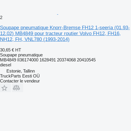
2
Soupape pneumatique Knorr-Bremse FH12 1-seeria (01.93-
12.02) MB4849 pour tracteur routier Volvo FH12, FH16,
NH12, FH, VNL780 (1993-2014)
30,65 €
HT
Soupape pneumatique
MB4849 II36174000 1628491 20374068 20410545
diesel
Estonie, Tallinn
TruckParts Eesti OÜ
Contacter le vendeur