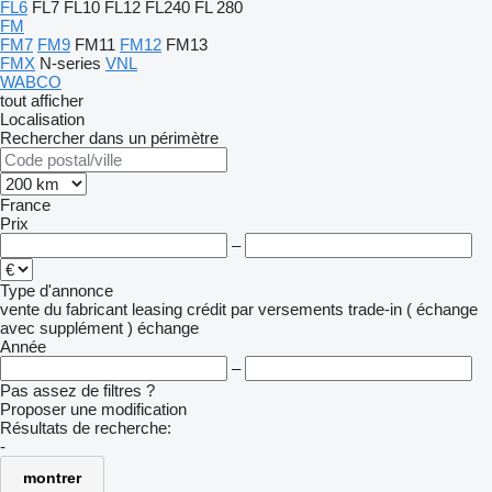
FL6
FL7
FL10
FL12
FL240
FL 280
FM
FM7
FM9
FM11
FM12
FM13
FMX
N-series
VNL
WABCO
tout afficher
Localisation
Rechercher dans un périmètre
France
Prix
–
Type d'annonce
vente
du fabricant
leasing
crédit
par versements
trade-in ( échange
avec supplément )
échange
Année
–
Pas assez de filtres ?
Proposer une modification
Résultats de recherche:
-
montrer