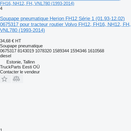
FH16, NH12, FH, VNL780 (1993-2014)
4
Soupape pneumatique Herion FH12 Série 1 (01.93-12.02)
0675317 pour tracteur routier Volvo FH12, FH16, NH12, FH,
VNL780 (1993-2014)
34,68 €
HT
Soupape pneumatique
0675317 8143019 1078320 1589344 1594346 1610568
diesel
Estonie, Tallinn
TruckParts Eesti OÜ
Contacter le vendeur
1