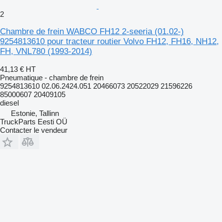
2
Chambre de frein WABCO FH12 2-seeria (01.02-)
9254813610 pour tracteur routier Volvo FH12, FH16, NH12,
FH, VNL780 (1993-2014)
41,13 €
HT
Pneumatique - chambre de frein
9254813610 02.06.2424.051 20466073 20522029 21596226
85000607 20409105
diesel
Estonie, Tallinn
TruckParts Eesti OÜ
Contacter le vendeur