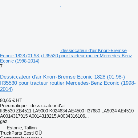
dessiccateur d'air Knorr-Bremse
Econic 1828 (01.98-) II35530 pour tracteur routier Mercedes-Benz
Econic (1998-2014)
7
Dessiccateur d'air Knorr-Bremse Econic 1828 (01.98-)
II35530 pour tracteur routier Mercedes-Benz Econic (1998-
2014)
80,65 €
HT
Pneumatique - dessiccateur d'air
II35530 ZB4511 LA9000 K024634 AE4500 II37680 LA9034 AE4510
A0014317915 A0014319215 A0034316106...
gaz
Estonie, Tallinn
TruckParts Eesti OÜ