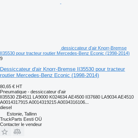
dessiccateur d'air Knorr-Bremse
II35530 pour tracteur routier Mercedes-Benz Econic (1998-2014)
9
Dessiccateur d'air Knorr-Bremse II35530 pour tracteur
routier Mercedes-Benz Econic (1998-2014)
80,65 €
HT
Pneumatique - dessiccateur d'air
II35530 ZB4511 LA9000 K024634 AE4500 II37680 LA9034 AE4510
A0014317915 A0014319215 A0034316106...
diesel
Estonie, Tallinn
TruckParts Eesti OÜ
Contacter le vendeur