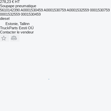
278,23 €
HT
Soupape pneumatique
5610142390 A0001530459 A0001530759 A0001532559 0001530759
0001532559 0001530459
diesel
Estonie, Tallinn
TruckParts Eesti OÜ
Contacter le vendeur