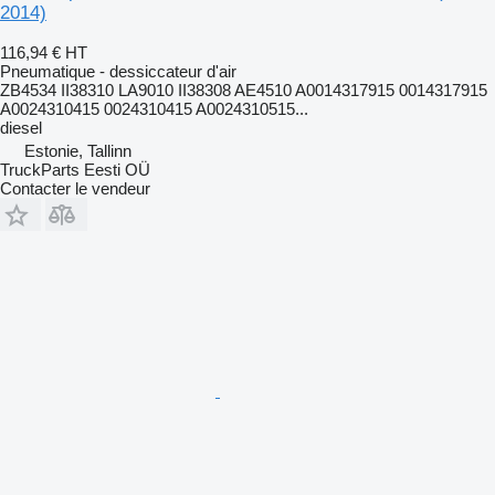
2014)
116,94 €
HT
Pneumatique - dessiccateur d'air
ZB4534 II38310 LA9010 II38308 AE4510 A0014317915 0014317915
A0024310415 0024310415 A0024310515...
diesel
Estonie, Tallinn
TruckParts Eesti OÜ
Contacter le vendeur