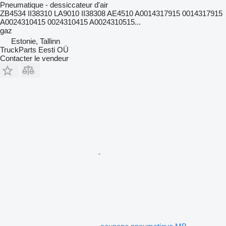
Pneumatique - dessiccateur d'air
ZB4534 II38310 LA9010 II38308 AE4510 A0014317915 0014317915
A0024310415 0024310415 A0024310515...
gaz
Estonie, Tallinn
TruckParts Eesti OÜ
Contacter le vendeur