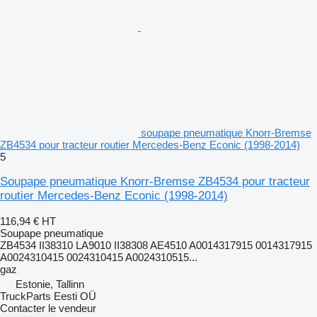
soupape pneumatique Knorr-Bremse
ZB4534 pour tracteur routier Mercedes-Benz Econic (1998-2014)
5
Soupape pneumatique Knorr-Bremse ZB4534 pour tracteur
routier Mercedes-Benz Econic (1998-2014)
116,94 €
HT
Soupape pneumatique
ZB4534 II38310 LA9010 II38308 AE4510 A0014317915 0014317915
A0024310415 0024310415 A0024310515...
gaz
Estonie, Tallinn
TruckParts Eesti OÜ
Contacter le vendeur