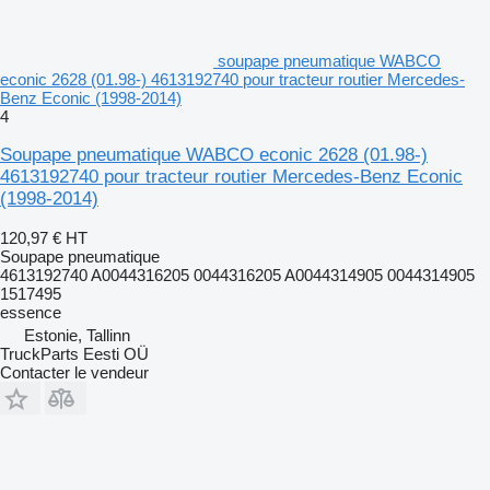
soupape pneumatique WABCO
econic 2628 (01.98-) 4613192740 pour tracteur routier Mercedes-
Benz Econic (1998-2014)
4
Soupape pneumatique WABCO econic 2628 (01.98-)
4613192740 pour tracteur routier Mercedes-Benz Econic
(1998-2014)
120,97 €
HT
Soupape pneumatique
4613192740 A0044316205 0044316205 A0044314905 0044314905
1517495
essence
Estonie, Tallinn
TruckParts Eesti OÜ
Contacter le vendeur