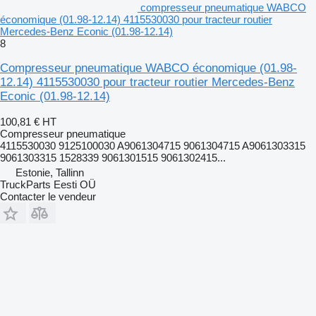
compresseur pneumatique WABCO
économique (01.98-12.14) 4115530030 pour tracteur routier
Mercedes-Benz Econic (01.98-12.14)
8
Compresseur pneumatique WABCO économique (01.98-
12.14) 4115530030 pour tracteur routier Mercedes-Benz
Econic (01.98-12.14)
100,81 €
HT
Compresseur pneumatique
4115530030 9125100030 A9061304715 9061304715 A9061303315
9061303315 1528339 9061301515 9061302415...
Estonie, Tallinn
TruckParts Eesti OÜ
Contacter le vendeur