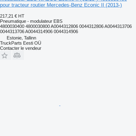
pour tracteur routier Mercedes-Benz Econic II (2013-)
217,21 €
HT
Pneumatique - modulateur EBS
4800030400 4800030800 A0044312806 0044312806 A0044313706
0044313706 A0044314906 0044314906
Estonie, Tallinn
TruckParts Eesti OÜ
Contacter le vendeur