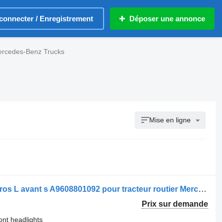
connecter / Enregistrement
Déposer une annonce
rcedes-Benz Trucks
Mise en ligne
Phare Mercedes-Benz NOUVEAU Actros L avant s A9608801092 pour tracteur routier Mercedes-Benz MP5
Prix sur demande
nt headlights