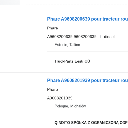
Phare A9608200639 pour tracteur rou
Phare
A9608200639 9608200639
diesel
Estonie, Tallinn
TruckParts Eesti OÜ
Phare A9608201939 pour tracteur r
Phare
A9608201939
Pologne, Michałów
QINDITO SPÓŁKA Z OGRANICZONĄ OD