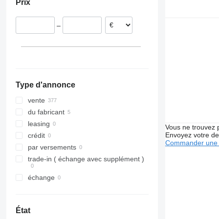
Prix
Estonie
Portugal
–
Pays-Bas
Belgique
Grèce
tout afficher
Type d'annonce
vente
du fabricant
leasing
Vous ne trouvez 
Envoyez votre de
crédit
Commander une 
par versements
trade-in ( échange avec supplément )
échange
État