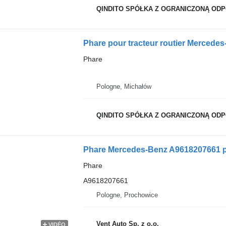
QINDITO SPÓŁKA Z OGRANICZONĄ OD
Phare pour tracteur routier Merced
Phare
Pologne, Michałów
QINDITO SPÓŁKA Z OGRANICZONĄ OD
Phare Mercedes-Benz A9618207661 po
Phare
A9618207661
Pologne, Prochowice
Vent Auto Sp. z o.o.
VIDÉO