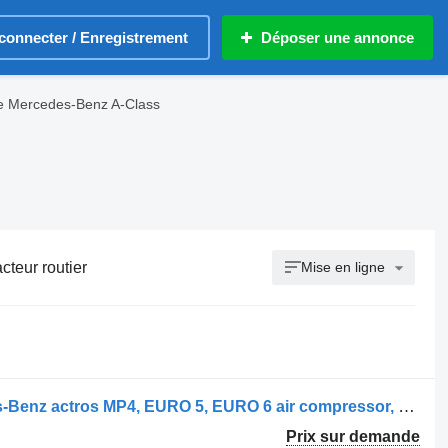
connecter / Enregistrement
Déposer une annonce
 Mercedes-Benz A-Class
teur routier
Mise en ligne
Compresseur pneumatique Mercedes-Benz actros MP4, EURO 5, EURO 6 air compressor, VOITH, OM471LA, OM470 Mercedes pour tracteur routier Mercedes-Benz Mercedes Benz actros MP4, EURO 5, EURO 6 air compressor, VOITH, OM471LA, OM470LA, 4711304215, 4711303415, 4711304015, 4711303215, 0011309315, 0009763548, 4711304215, 4711304015, 4711303215, 0011309315, 0009763548, 4701300415, 4701301115, 4701301415, 4701302015, 0011308915, 4711304215, 0011306415, 4711303215, 4711304015, 4711303415, 4711303415, 4711304015, 4711303215, 4711304215, 4711304215, 9122100000, 0011306015, 0011306215, 0011306415, 0011308915, 0011309315, 4701301415, 4701302015, 4711300015, 4711303215, 4711303415, 4711304015, 4711304215, 4711304315, 4711306615, 0011306015, 0011306215, 0011306415, 0011308915, 0011309315, 4701301415, 4701302015, 4711300015, 4711303215, 4711303415, 4711304215, 4711304315, 4711306615, 14900050711, 14900050713, 14900105110, 14900119210, 14900127710, 14900127711, 14900145710, 14900145711, 14900145712, 14900145712T, A4711304015, LP490 OM47x/OM936, 4711306015, 4711304315, 4711303615, 4711303715, 4711304215, 0009807253, 0011308915
Prix sur demande