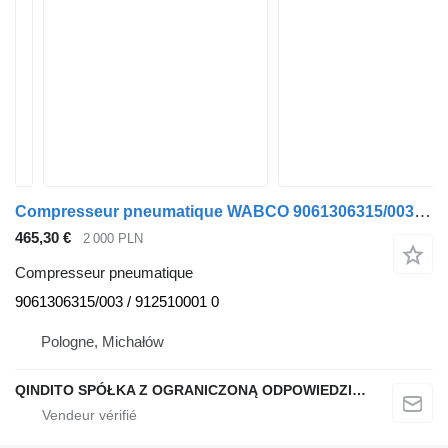
Compresseur pneumatique WABCO 9061306315/003 pour tracteur routier Mercedes-Benz AXOR II 2 OM 906.930
465,30 €
2 000 PLN
Compresseur pneumatique
9061306315/003 / 912510001 0
Pologne, Michałów
QINDITO SPÓŁKA Z OGRANICZONĄ ODPOWIEDZIALNOŚCIĄ