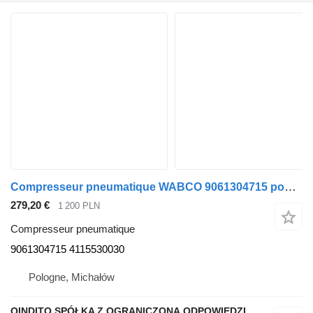
Compresseur pneumatique WABCO 9061304715 pour tracteur routier Mercedes-Benz ATEGO AXOR
279,20 €
1 200 PLN
Compresseur pneumatique
9061304715 4115530030
Pologne, Michałów
QINDITO SPÓŁKA Z OGRANICZONĄ ODPOWIEDZIALNOŚCIĄ