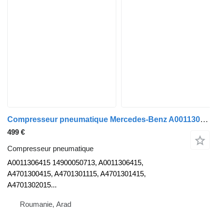
Compresseur pneumatique Mercedes-Benz A0011306415 pour tracteur routier Mercedes-Benz Actros Axor Atego Arocs Antos
499 €
Compresseur pneumatique
A0011306415 14900050713, A0011306415,
A4701300415, A4701301115, A4701301415,
A4701302015...
Roumanie, Arad