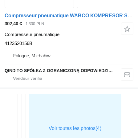
Compresseur pneumatique WABCO KOMPRESOR SPRĘŻARKA POWIETRZA MERCEDES AXOR OM457 4123520156B pour tracteur routier Mercedes-Benz AXOR
302,40 €
1 300 PLN
Compresseur pneumatique
4123520156B
Pologne, Michałów
QINDITO SPÓŁKA Z OGRANICZONĄ ODPOWIEDZIALNOŚCIĄ