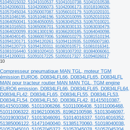
51045015032, 51041010537, 51041010738, 51041010538,
51042006031, 51042006073, 51042006173, 81018106026,
51057045034, 51050007087, 51056010179, 51051020101,
51051046195, 51051046196, 51052010099, 51052010102,
51064050041, 51064050055, 51063045253, 51067010021,
81061016503, 51065006701, 51063030133, 51063030479,
51064020099, 81061300190, 81066200185, 51064040098,
51064040145, 51066007006, 51066010279, 51081510194,
51094120171, 51094120261, 51094110935, 51095007180,
51094120719, 51094120311, 81082010571, 51081016341,
51081016440, 51081020410, 51081007202, 81084006061,
81541200011, 51091017225, 51091017327, 51094026017
10
Compresseur pneumatique MAN TGL, moteur TGM
émission EURO6, D0834LFL66, D0834LFL65, D0834LFL
MAN pour tracteur routier MAN MAN TGL, TGM engine
EURO6 emission, D0834LFL66, D0834LFL65, D0834LFL64,
D0834LFL42, D0834LFL65, D0834LFL55, D0834LFL53,
D0834LFL54, D0834LFL50, D0836LFL42, 81415010387,
81415010386, 51011006266, 51011006408, 51011006468,
51011006322, 81962100635, 81962100598, 51013046097,
51019030347, 51013046091, 51014016337, 51014016352,
51385006122, 51471040040, 51385170060, 51018040038,
51057045010, 51057045372, 51057045078, 51057045204,