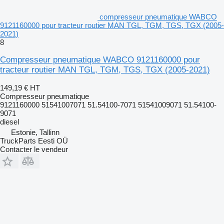
compresseur pneumatique WABCO
9121160000 pour tracteur routier MAN TGL, TGM, TGS, TGX (2005-
2021)
8
Compresseur pneumatique WABCO 9121160000 pour
tracteur routier MAN TGL, TGM, TGS, TGX (2005-2021)
149,19 €
HT
Compresseur pneumatique
9121160000 51541007071 51.54100-7071 51541009071 51.54100-
9071
diesel
Estonie, Tallinn
TruckParts Eesti OÜ
Contacter le vendeur