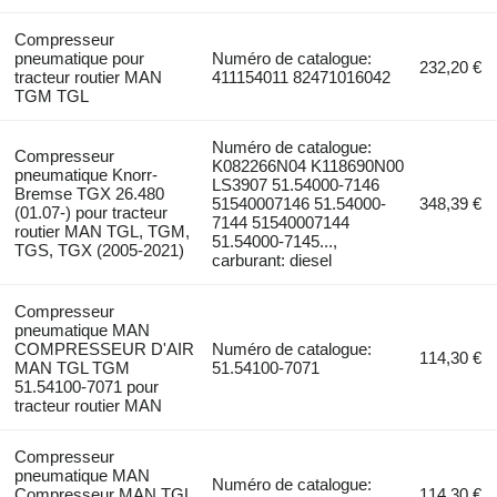
Compresseur
pneumatique pour
Numéro de catalogue:
232,20 €
tracteur routier MAN
411154011 82471016042
TGM TGL
Numéro de catalogue:
Compresseur
K082266N04 K118690N00
pneumatique Knorr-
LS3907 51.54000-7146
Bremse TGX 26.480
51540007146 51.54000-
348,39 €
(01.07-) pour tracteur
7144 51540007144
routier MAN TGL, TGM,
51.54000-7145...,
TGS, TGX (2005-2021)
carburant: diesel
Compresseur
pneumatique MAN
COMPRESSEUR D'AIR
Numéro de catalogue:
114,30 €
MAN TGL TGM
51.54100-7071
51.54100-7071 pour
tracteur routier MAN
Compresseur
pneumatique MAN
Numéro de catalogue:
Compresseur MAN TGL
114,30 €