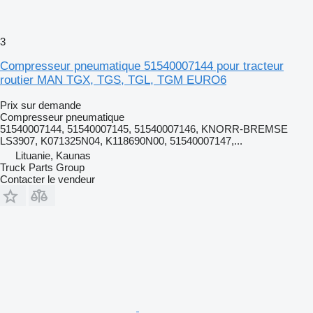
3
Compresseur pneumatique 51540007144 pour tracteur
routier MAN TGX, TGS, TGL, TGM EURO6
Prix sur demande
Compresseur pneumatique
51540007144, 51540007145, 51540007146, KNORR-BREMSE
LS3907, K071325N04, K118690N00, 51540007147,...
Lituanie, Kaunas
Truck Parts Group
Contacter le vendeur