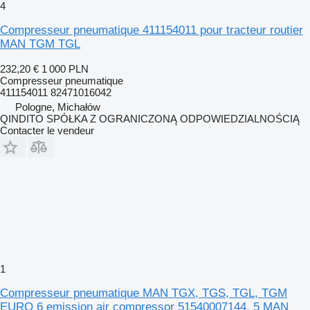
4
Compresseur pneumatique 411154011 pour tracteur routier
MAN TGM TGL
232,20 €
1 000 PLN
Compresseur pneumatique
411154011 82471016042
Pologne, Michałów
QINDITO SPÓŁKA Z OGRANICZONĄ ODPOWIEDZIALNOŚCIĄ
Contacter le vendeur
1
Compresseur pneumatique MAN TGX, TGS, TGL, TGM
EURO 6 emission air compressor 51540007144, 5 MAN