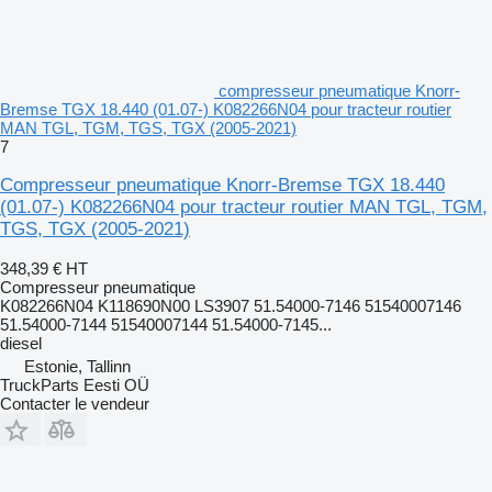
compresseur pneumatique Knorr-
Bremse TGX 18.440 (01.07-) K082266N04 pour tracteur routier
MAN TGL, TGM, TGS, TGX (2005-2021)
7
Compresseur pneumatique Knorr-Bremse TGX 18.440
(01.07-) K082266N04 pour tracteur routier MAN TGL, TGM,
TGS, TGX (2005-2021)
348,39 €
HT
Compresseur pneumatique
K082266N04 K118690N00 LS3907 51.54000-7146 51540007146
51.54000-7144 51540007144 51.54000-7145...
diesel
Estonie, Tallinn
TruckParts Eesti OÜ
Contacter le vendeur