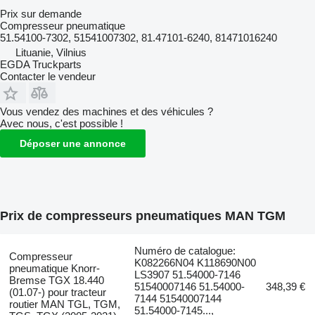
Prix sur demande
Compresseur pneumatique
51.54100-7302, 51541007302, 81.47101-6240, 81471016240
Lituanie, Vilnius
EGDA Truckparts
Contacter le vendeur
Vous vendez des machines et des véhicules ?
Avec nous, c'est possible !
Déposer une annonce
Prix de compresseurs pneumatiques MAN TGM
Numéro de catalogue:
Compresseur
K082266N04 K118690N00
pneumatique Knorr-
LS3907 51.54000-7146
Bremse TGX 18.440
51540007146 51.54000-
348,39 €
(01.07-) pour tracteur
7144 51540007144
routier MAN TGL, TGM,
51.54000-7145...,