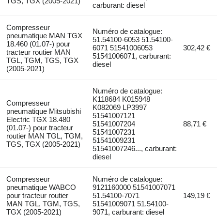
TGS, TGX (2005-2021)
carburant: diesel
Compresseur
Numéro de catalogue:
pneumatique MAN TGX
51.54100-6053 51.54100-
18.460 (01.07-) pour
6071 51541006053
302,42 €
tracteur routier MAN
51541006071, carburant:
TGL, TGM, TGS, TGX
diesel
(2005-2021)
Numéro de catalogue:
K118684 K015948
Compresseur
K082069 LP3997
pneumatique Mitsubishi
51541007121
Electric TGX 18.480
51541007204
88,71 €
(01.07-) pour tracteur
51541007231
routier MAN TGL, TGM,
51541009231
TGS, TGX (2005-2021)
51541007246..., carburant:
diesel
Compresseur
Numéro de catalogue:
pneumatique WABCO
9121160000 51541007071
pour tracteur routier
51.54100-7071
149,19 €
MAN TGL, TGM, TGS,
51541009071 51.54100-
TGX (2005-2021)
9071, carburant: diesel