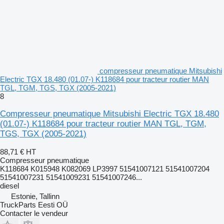
compresseur pneumatique Mitsubishi
Electric TGX 18.480 (01.07-) K118684 pour tracteur routier MAN
TGL, TGM, TGS, TGX (2005-2021)
8
Compresseur pneumatique Mitsubishi Electric TGX 18.480
(01.07-) K118684 pour tracteur routier MAN TGL, TGM,
TGS, TGX (2005-2021)
88,71 €
HT
Compresseur pneumatique
K118684 K015948 K082069 LP3997 51541007121 51541007204
51541007231 51541009231 51541007246...
diesel
Estonie, Tallinn
TruckParts Eesti OÜ
Contacter le vendeur