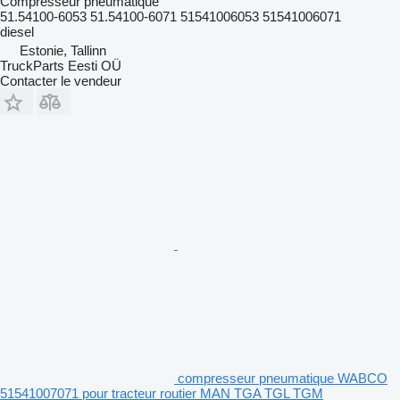
Compresseur pneumatique
51.54100-6053 51.54100-6071 51541006053 51541006071
diesel
Estonie, Tallinn
TruckParts Eesti OÜ
Contacter le vendeur
compresseur pneumatique WABCO
51541007071 pour tracteur routier MAN TGA TGL TGM