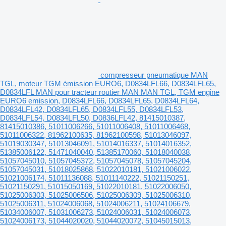
compresseur pneumatique MAN
TGL, moteur TGM émission EURO6, D0834LFL66, D0834LFL65,
D0834LFL MAN pour tracteur routier MAN MAN TGL, TGM engine
EURO6 emission, D0834LFL66, D0834LFL65, D0834LFL64,
D0834LFL42, D0834LFL65, D0834LFL55, D0834LFL53,
D0834LFL54, D0834LFL50, D0836LFL42, 81415010387,
81415010386, 51011006266, 51011006408, 51011006468,
51011006322, 81962100635, 81962100598, 51013046097,
51019030347, 51013046091, 51014016337, 51014016352,
51385006122, 51471040040, 51385170060, 51018040038,
51057045010, 51057045372, 51057045078, 51057045204,
51057045031, 51018025868, 51022010181, 51021006022,
51021006174, 51011136088, 51011140222, 51021150251,
51021150291, 51015050169, 51022010181, 51022006050,
51025006303, 51025006506, 51025006309, 51025006310,
51025006311, 51024006068, 51024006211, 51024106679,
51034006007, 51031006273, 51024006031, 51024006073,
51024006173, 51044020020, 51044020072, 51045015013,