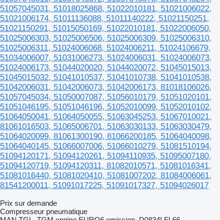
51057045031, 51018025868, 51022010181, 51021006022,
51021006174, 51011136088, 51011140222, 51021150251,
51021150291, 51015050169, 51022010181, 51022006050,
51025006303, 51025006506, 51025006309, 51025006310,
51025006311, 51024006068, 51024006211, 51024106679,
51034006007, 51031006273, 51024006031, 51024006073,
51024006173, 51044020020, 51044020072, 51045015013,
51045015032, 51041010537, 51041010738, 51041010538,
51042006031, 51042006073, 51042006173, 81018106026,
51057045034, 51050007087, 51056010179, 51051020101,
51051046195, 51051046196, 51052010099, 51052010102,
51064050041, 51064050055, 51063045253, 51067010021,
81061016503, 51065006701, 51063030133, 51063030479,
51064020099, 81061300190, 81066200185, 51064040098,
51064040145, 51066007006, 51066010279, 51081510194,
51094120171, 51094120261, 51094110935, 51095007180,
51094120719, 51094120311, 81082010571, 51081016341,
51081016440, 51081020410, 51081007202, 81084006061,
81541200011, 51091017225, 51091017327, 51094026017
Prix sur demande
Compresseur pneumatique
MAN TGL, TGM engine EURO6 emission, D0834LFL66,