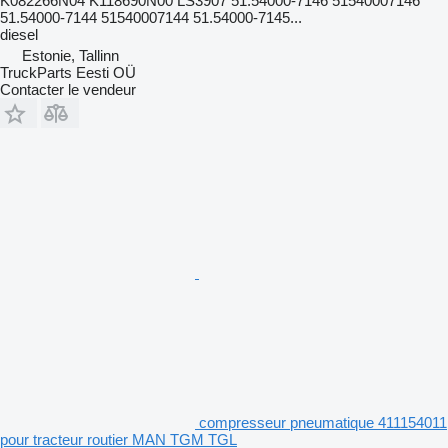
K082266N04 K118690N00 LS3907 51.54000-7146 51540007146
51.54000-7144 51540007144 51.54000-7145...
diesel
Estonie, Tallinn
TruckParts Eesti OÜ
Contacter le vendeur
compresseur pneumatique 411154011
pour tracteur routier MAN TGM TGL