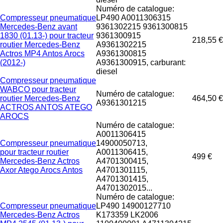
Numéro de catalogue:
Compresseur pneumatique
LP490 A0011306315
Mercedes-Benz avant
9361302215 9361300815
1830 (01.13-) pour tracteur
9361300915
218,55 €
routier Mercedes-Benz
A9361302215
Actros MP4 Antos Arocs
A9361300815
(2012-)
A9361300915, carburant:
diesel
Compresseur pneumatique
WABCO pour tracteur
Numéro de catalogue:
routier Mercedes-Benz
464,50 €
A9361301215
ACTROS ANTOS ATEGO
AROCS
Numéro de catalogue:
A0011306415
Compresseur pneumatique
14900050713,
pour tracteur routier
A0011306415,
499 €
Mercedes-Benz Actros
A4701300415,
Axor Atego Arocs Antos
A4701301115,
A4701301415,
A4701302015...
Numéro de catalogue:
Compresseur pneumatique
LP490 14900127710
Mercedes-Benz Actros
K173359 LK2006