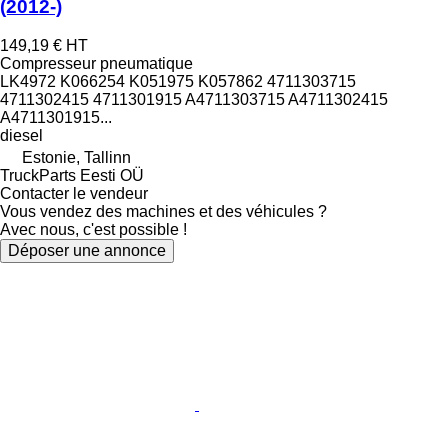
(2012-)
149,19 €
HT
Compresseur pneumatique
LK4972 K066254 K051975 K057862 4711303715
4711302415 4711301915 A4711303715 A4711302415
A4711301915...
diesel
Estonie, Tallinn
TruckParts Eesti OÜ
Contacter le vendeur
Vous vendez des machines et des véhicules ?
Avec nous, c'est possible !
Déposer une annonce