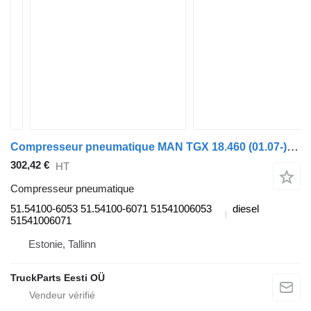
Compresseur pneumatique MAN TGX 18.460 (01.07-) 51.54100-6053 pour tracteur routier MAN TGL, TGM, TGS, TGX (2005-2021)
302,42 €
HT
Compresseur pneumatique
51.54100-6053 51.54100-6071 51541006053
diesel
51541006071
Estonie, Tallinn
TruckParts Eesti OÜ