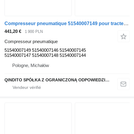
Compresseur pneumatique 51540007149 pour tracteur routier MAN TGA TGX TGS
441,20 €
1 900 PLN
Compresseur pneumatique
51540007149 51540007146 51540007145
51540007147 51540007148 51540007144
Pologne, Michałów
QINDITO SPÓŁKA Z OGRANICZONĄ ODPOWIEDZIALNOŚCIĄ