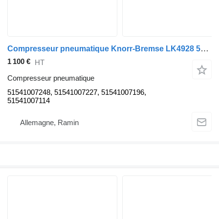
Compresseur pneumatique Knorr-Bremse LK4928 51541007248 pour tracteur routier MAN TGX TGS
1 100 €
HT
Compresseur pneumatique
51541007248, 51541007227, 51541007196,
51541007114
Allemagne, Ramin