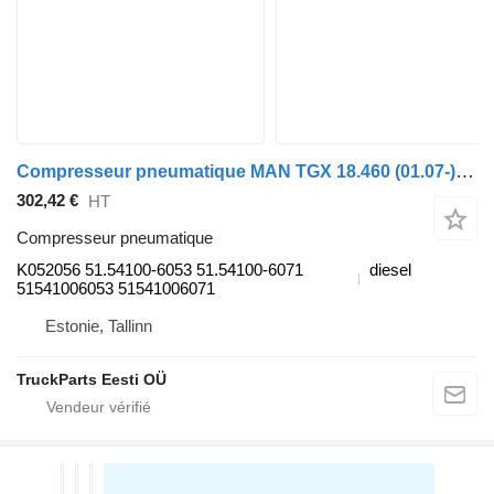
Compresseur pneumatique MAN TGX 18.460 (01.07-) K052056 pour tracteur routier MAN TGL, TGM, TGS, TGX (2005-2021)
302,42 €
HT
Compresseur pneumatique
K052056 51.54100-6053 51.54100-6071
diesel
51541006053 51541006071
Estonie, Tallinn
TruckParts Eesti OÜ