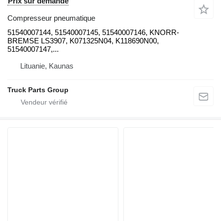
Prix sur demande
Compresseur pneumatique
51540007144, 51540007145, 51540007146, KNORR-
BREMSE LS3907, K071325N04, K118690N00,
51540007147,...
Lituanie, Kaunas
Truck Parts Group