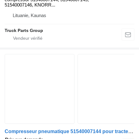
51540007146, KNORR...
Lituanie, Kaunas
Truck Parts Group
Compresseur pneumatique 51540007144 pour tracteur routier MAN TGX, TGS, TGL, TGM EURO6