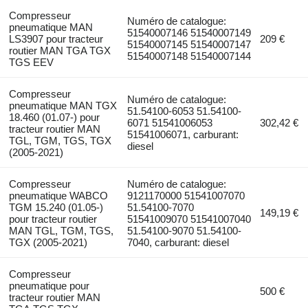
Compresseur
Numéro de catalogue:
pneumatique MAN
51540007146 51540007149
LS3907 pour tracteur
209 €
51540007145 51540007147
routier MAN TGA TGX
51540007148 51540007144
TGS EEV
Compresseur
Numéro de catalogue:
pneumatique MAN TGX
51.54100-6053 51.54100-
18.460 (01.07-) pour
6071 51541006053
302,42 €
tracteur routier MAN
51541006071, carburant:
TGL, TGM, TGS, TGX
diesel
(2005-2021)
Compresseur
Numéro de catalogue:
pneumatique WABCO
9121170000 51541007070
TGM 15.240 (01.05-)
51.54100-7070
149,19 €
pour tracteur routier
51541009070 51541007040
MAN TGL, TGM, TGS,
51.54100-9070 51.54100-
TGX (2005-2021)
7040, carburant: diesel
Compresseur
pneumatique pour
500 €
tracteur routier MAN