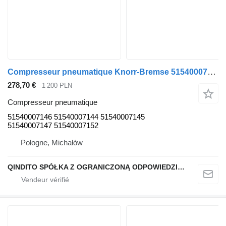
Compresseur pneumatique Knorr-Bremse 51540007146 pour tracteur routier MAN TGX TGS
278,70 €
1 200 PLN
Compresseur pneumatique
51540007146 51540007144 51540007145
51540007147 51540007152
Pologne, Michałów
QINDITO SPÓŁKA Z OGRANICZONĄ ODPOWIEDZIALNOŚCIĄ