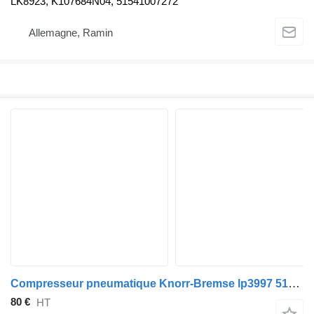
LK8923, K107684N04, 51541007272
Allemagne, Ramin
Compresseur pneumatique Knorr-Bremse lp3997 51541007231 51541007204 51541007246 pour tracteur routier MAN TGX TGS TGA
80 €
HT