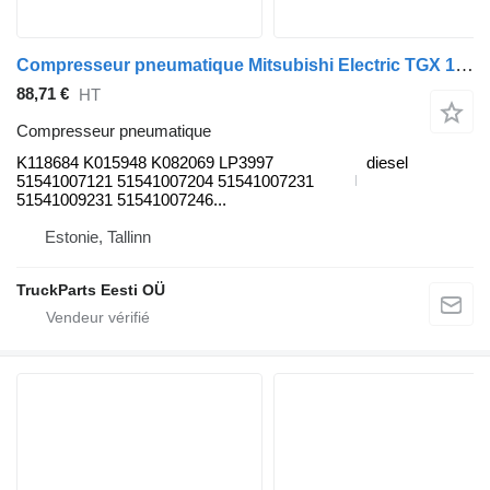
Compresseur pneumatique Mitsubishi Electric TGX 18.480 (01.07-) K118684 pour tracteur routier MAN TGL, TGM, TGS, TGX (2005-2021)
88,71 €
HT
Compresseur pneumatique
K118684 K015948 K082069 LP3997
diesel
51541007121 51541007204 51541007231
51541009231 51541007246...
Estonie, Tallinn
TruckParts Eesti OÜ