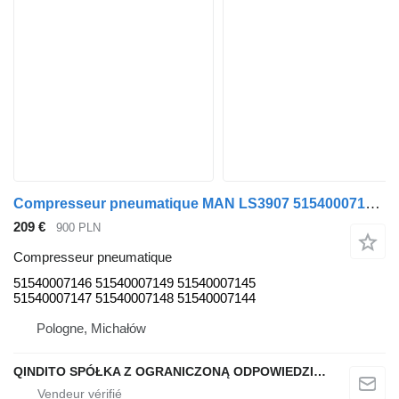
Compresseur pneumatique MAN LS3907 51540007146 pour tracteur routier MAN TGA TGX TGS EEV pour pièces détachées
209 €
900 PLN
Compresseur pneumatique
51540007146 51540007149 51540007145
51540007147 51540007148 51540007144
Pologne, Michałów
QINDITO SPÓŁKA Z OGRANICZONĄ ODPOWIEDZIALNOŚCIĄ