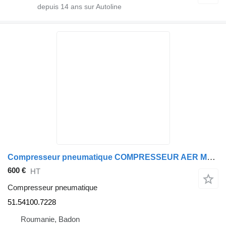
depuis
14
ans sur Autoline
Compresseur pneumatique COMPRESSEUR AER MAN TGX TGS D2676 LF51 51.54100.7228, 51.54100.719 pour tracteur routier MAN TGX TGS
600 €
HT
Compresseur pneumatique
51.54100.7228
Roumanie, Badon