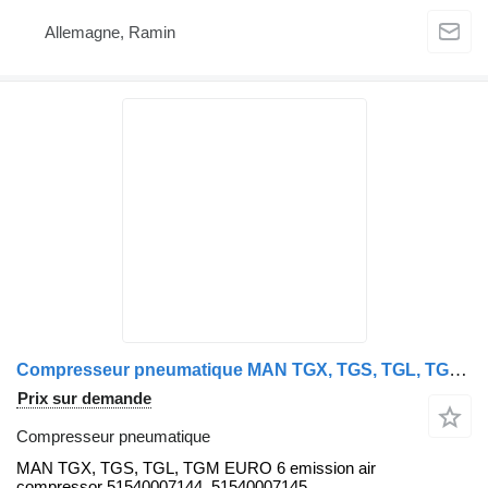
Allemagne, Ramin
Compresseur pneumatique MAN TGX, TGS, TGL, TGM EURO 6 emission air compressor 51540007144, 5 MAN pour tracteur routier MAN TGX, TGS
Prix sur demande
Compresseur pneumatique
MAN TGX, TGS, TGL, TGM EURO 6 emission air
compressor 51540007144, 51540007145,