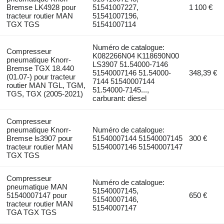
Bremse LK4928 pour
51541007227,
1 100 €
tracteur routier MAN
51541007196,
TGX TGS
51541007114
Numéro de catalogue:
Compresseur
K082266N04 K118690N00
pneumatique Knorr-
LS3907 51.54000-7146
Bremse TGX 18.440
51540007146 51.54000-
348,39 €
(01.07-) pour tracteur
7144 51540007144
routier MAN TGL, TGM,
51.54000-7145...,
TGS, TGX (2005-2021)
carburant: diesel
Compresseur
pneumatique Knorr-
Numéro de catalogue:
Bremse ls3907 pour
51540007144 51540007145
300 €
tracteur routier MAN
51540007146 51540007147
TGX TGS
Compresseur
Numéro de catalogue:
pneumatique MAN
51540007145,
51540007147 pour
650 €
51540007146,
tracteur routier MAN
51540007147
TGA TGX TGS