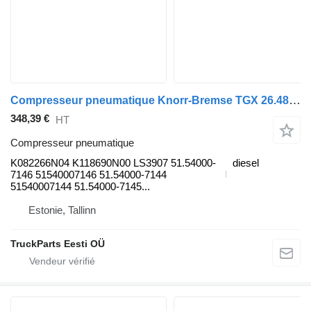
Compresseur pneumatique Knorr-Bremse TGX 26.480 (01.07-) K082266N04 pour tracteur routier MAN TGL, TGM, TGS, TGX (2005-2021)
348,39 €
HT
Compresseur pneumatique
K082266N04 K118690N00 LS3907 51.54000-
diesel
7146 51540007146 51.54000-7144
51540007144 51.54000-7145...
Estonie, Tallinn
TruckParts Eesti OÜ