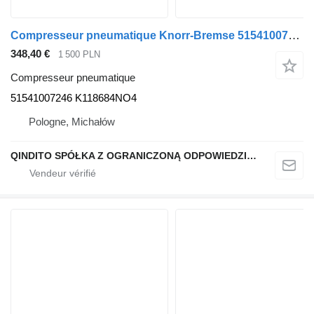
Compresseur pneumatique Knorr-Bremse 51541007246 pour tracteur routier MAN TGX TGS EURO 6
348,40 €
1 500 PLN
Compresseur pneumatique
51541007246 K118684NO4
Pologne, Michałów
QINDITO SPÓŁKA Z OGRANICZONĄ ODPOWIEDZIALNOŚCIĄ