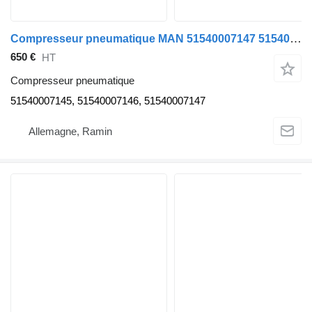
Compresseur pneumatique MAN 51540007147 51540007145 pour tracteur routier MAN TGA TGX TGS
650 €
HT
Compresseur pneumatique
51540007145, 51540007146, 51540007147
Allemagne, Ramin