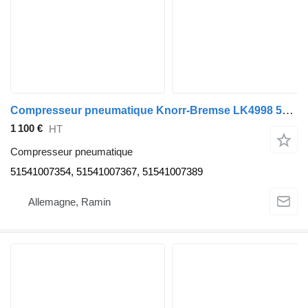
Compresseur pneumatique Knorr-Bremse LK4998 51541007354 pour tracteur routier MAN TGX TGS
1 100 €
HT
Compresseur pneumatique
51541007354, 51541007367, 51541007389
Allemagne, Ramin