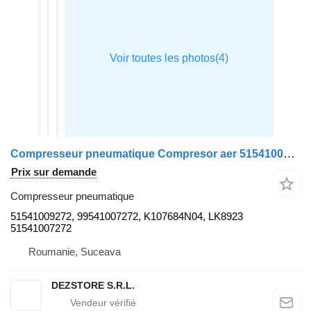
Compresseur pneumatique Compresor aer 51541009272 pour tracteur routier MAN TGS
Prix sur demande
Compresseur pneumatique
51541009272, 99541007272, K107684N04, LK8923
51541007272
Roumanie, Suceava
DEZSTORE S.R.L.