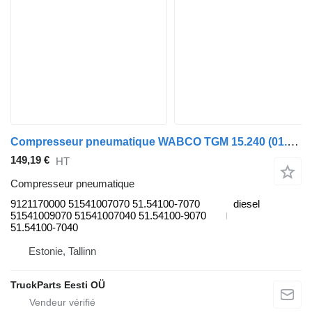
Compresseur pneumatique WABCO TGM 15.240 (01.05-) 9121170000 pour tracteur routier MAN TGL, TGM, TGS, TGX (2005-2021)
149,19 €
HT
Compresseur pneumatique
9121170000 51541007070 51.54100-7070
diesel
51541009070 51541007040 51.54100-9070
51.54100-7040
Estonie, Tallinn
TruckParts Eesti OÜ