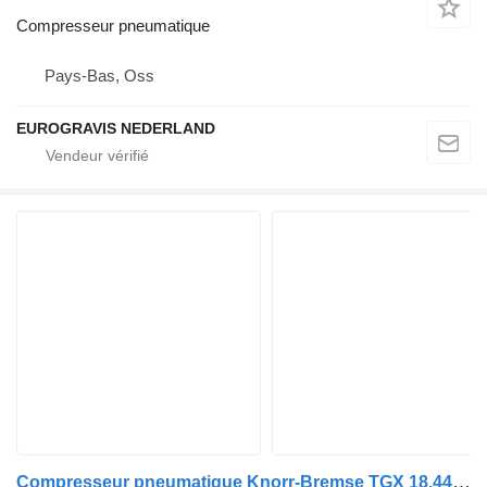
Compresseur pneumatique
Pays-Bas, Oss
EUROGRAVIS NEDERLAND
Compresseur pneumatique Knorr-Bremse TGX 18.440 (01.07-) K082266N04 pour tracteur routier MAN TGL, TGM, TGS, TGX (2005-2021)