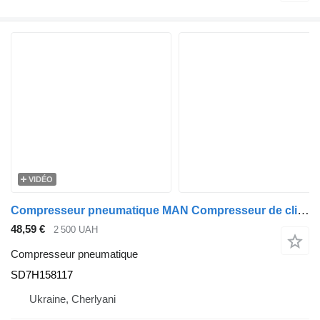
VIDÉO
Compresseur pneumatique MAN Compresseur de climatisation MAN TGA/TGS/TGX >2000 24 V Code SD7H15811 SD7H158117 pour tracteur routier MAN TGA, TGS, TGX
48,59 €
2 500 UAH
Compresseur pneumatique
SD7H158117
Ukraine, Cherlyani