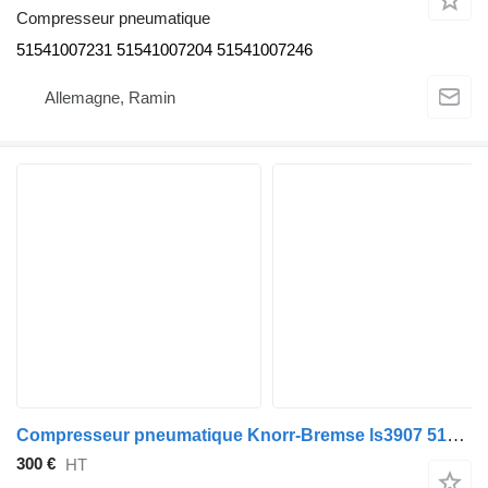
Compresseur pneumatique
51541007231 51541007204 51541007246
Allemagne, Ramin
Compresseur pneumatique Knorr-Bremse ls3907 51540007144 51540007145 51540007146 51540007147 pour tracteur routier MAN TGX TGS
300 €
HT