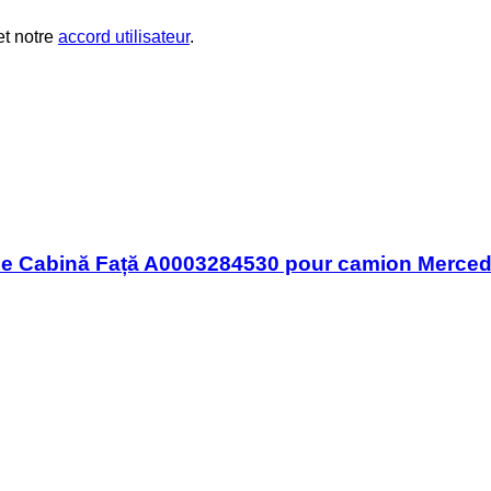
t notre
accord utilisateur
.
țime Cabină Față A0003284530 pour camion Merc