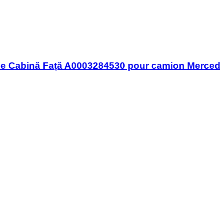
ime Cabină Față A0003284530 pour camion Merce