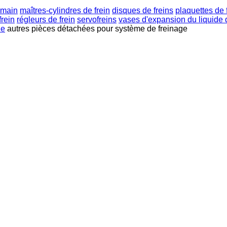
à main
maîtres-cylindres de frein
disques de freins
plaquettes de 
frein
régleurs de frein
servofreins
vases d'expansion du liquide d
ue
autres pièces détachées pour système de freinage