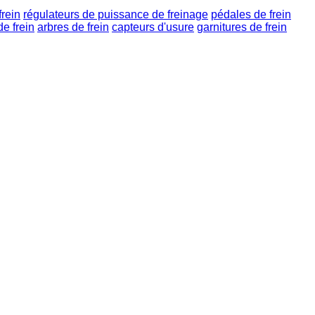
frein
régulateurs de puissance de freinage
pédales de frein
e frein
arbres de frein
capteurs d'usure
garnitures de frein