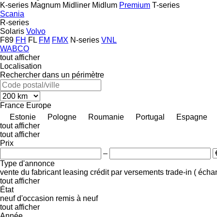
K-series
Magnum
Midliner
Midlum
Premium
T-series
Scania
R-series
Solaris
Volvo
F89
FH
FL
FM
FMX
N-series
VNL
WABCO
tout afficher
Localisation
Rechercher dans un périmètre
France
Europe
Estonie
Pologne
Roumanie
Portugal
Espagne
tout afficher
tout afficher
Prix
–
Type d'annonce
vente
du fabricant
leasing
crédit
par versements
trade-in ( éch
tout afficher
État
neuf
d'occasion
remis à neuf
tout afficher
Année