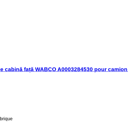
țime cabină față WABCO A0003284530 pour cami
brique