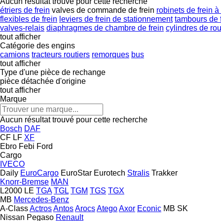
Aucun résultat trouvé pour cette recherche
étriers de frein
valves de commande de frein
robinets de frein 
flexibles de frein
leviers de frein de stationnement
tambours de 
valves-relais
diaphragmes de chambre de frein
cylindres de ro
tout afficher
Catégorie des engins
camions
tracteurs routiers
remorques
bus
tout afficher
Type d'une pièce de rechange
pièce détachée d'origine
tout afficher
Marque
Aucun résultat trouvé pour cette recherche
Bosch
DAF
CF
LF
XF
Ebro
Febi
Ford
Cargo
IVECO
Daily
EuroCargo
EuroStar
Eurotech
Stralis
Trakker
Knorr-Bremse
MAN
L2000
LE
TGA
TGL
TGM
TGS
TGX
MB
Mercedes-Benz
A-Class
Actros
Antos
Arocs
Atego
Axor
Econic
MB
SK
Nissan
Pegaso
Renault