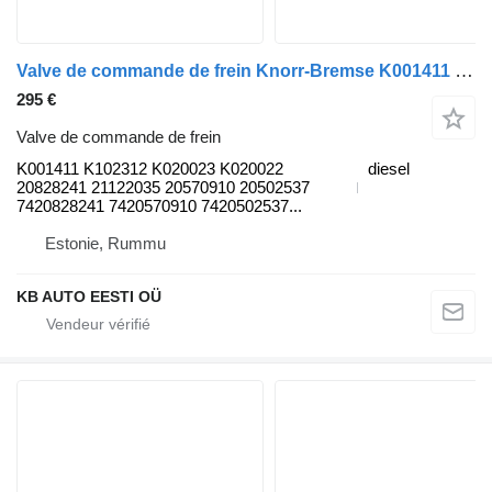
Valve de commande de frein Knorr-Bremse K001411 pour camion Volvo FH, FM, FMX-4 series (2013-)
295 €
Valve de commande de frein
K001411 K102312 K020023 K020022
diesel
20828241 21122035 20570910 20502537
7420828241 7420570910 7420502537...
Estonie, Rummu
KB AUTO EESTI OÜ