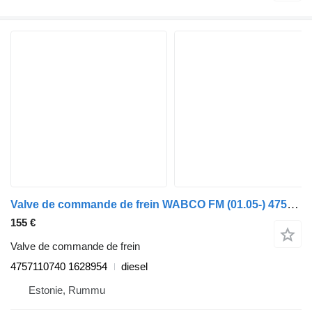
Valve de commande de frein WABCO FM (01.05-) 4757110740 pour camion Volvo FM7-FM12, FM, FMX (1998-2014)
155 €
Valve de commande de frein
4757110740 1628954
diesel
Estonie, Rummu