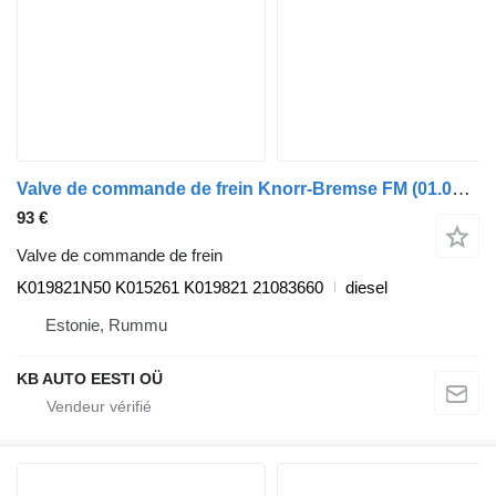
Valve de commande de frein Knorr-Bremse FM (01.05-) K019821N50 pour camion Volvo FM7-FM12, FM, FMX (1998-2014)
93 €
Valve de commande de frein
K019821N50 K015261 K019821 21083660
diesel
Estonie, Rummu
KB AUTO EESTI OÜ