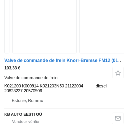
Valve de commande de frein Knorr-Bremse FM12 (01.98-12.05) K021203 pour camion Volvo FM7-FM12, FM, FMX (1998-2014)
103,33 €
Valve de commande de frein
K021203 K000914 K021203N50 21122034
diesel
20828237 20570906
Estonie, Rummu
KB AUTO EESTI OÜ