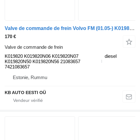
Valve de commande de frein Volvo FM (01.05-) K019820 pour camion Volvo FM7-FM12, FM, FMX (1998-2014)
170 €
Valve de commande de frein
K019820 K019820N06 K019820N07
diesel
K019820N50 K019820N56 21083657
7421083657
Estonie, Rummu
KB AUTO EESTI OÜ