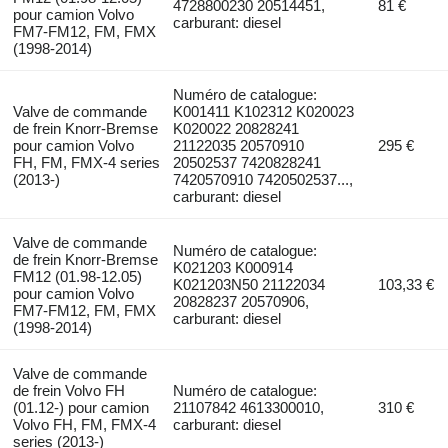
4728800230 20514451,
81 €
pour camion Volvo
carburant: diesel
FM7-FM12, FM, FMX
(1998-2014)
Numéro de catalogue:
Valve de commande
K001411 K102312 K020023
de frein Knorr-Bremse
K020022 20828241
pour camion Volvo
21122035 20570910
295 €
FH, FM, FMX-4 series
20502537 7420828241
(2013-)
7420570910 7420502537...,
carburant: diesel
Valve de commande
Numéro de catalogue:
de frein Knorr-Bremse
K021203 K000914
FM12 (01.98-12.05)
K021203N50 21122034
103,33 €
pour camion Volvo
20828237 20570906,
FM7-FM12, FM, FMX
carburant: diesel
(1998-2014)
Valve de commande
de frein Volvo FH
Numéro de catalogue:
(01.12-) pour camion
21107842 4613300010,
310 €
Volvo FH, FM, FMX-4
carburant: diesel
series (2013-)