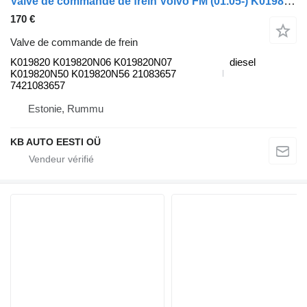
Valve de commande de frein Volvo FM (01.05-) K019820 pour camion Volvo FM7-FM12, FM, FMX (1998-2014)
170 €
Valve de commande de frein
K019820 K019820N06 K019820N07
diesel
K019820N50 K019820N56 21083657
7421083657
Estonie, Rummu
KB AUTO EESTI OÜ