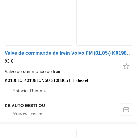
Valve de commande de frein Volvo FM (01.05-) K019819 pour camion Volvo FM7-FM12, FM, FMX (1998-2014)
93 €
Valve de commande de frein
K019819 K019819N50 21083654
diesel
Estonie, Rummu
KB AUTO EESTI OÜ