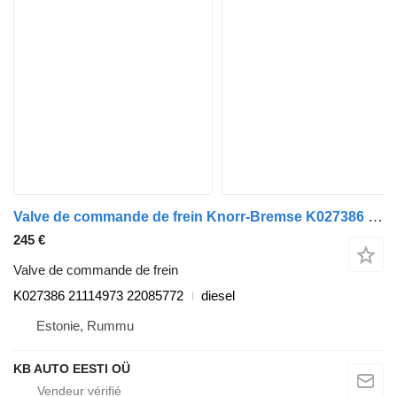
Valve de commande de frein Knorr-Bremse K027386 pour camion Volvo FH, FM, FMX-4 series (2013-)
245 €
Valve de commande de frein
K027386 21114973 22085772
diesel
Estonie, Rummu
KB AUTO EESTI OÜ