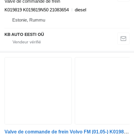
Valve de commande de frein
K019819 K019819N50 21083654
diesel
Estonie, Rummu
KB AUTO EESTI OÜ
Valve de commande de frein Volvo FM (01.05-) K019819 pour camion Volvo FM7-FM12, FM, FMX (1998-2014)