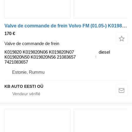
Valve de commande de frein Volvo FM (01.05-) K019820 pour camion Volvo FM7-FM12, FM, FMX (1998-2014)
170 €
Valve de commande de frein
K019820 K019820N06 K019820N07
diesel
K019820N50 K019820N56 21083657
7421083657
Estonie, Rummu
KB AUTO EESTI OÜ