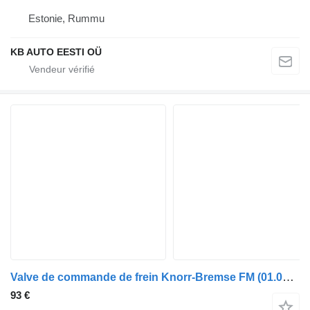
Estonie, Rummu
KB AUTO EESTI OÜ
Valve de commande de frein Knorr-Bremse FM (01.05-) K019821N50 pour camion Volvo FM7-FM12, FM, FMX (1998-2014)
93 €