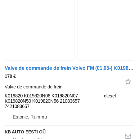
Valve de commande de frein Volvo FM (01.05-) K019820 pour camion Volvo FM7-FM12, FM, FMX (1998-2014)
170 €
Valve de commande de frein
K019820 K019820N06 K019820N07
diesel
K019820N50 K019820N56 21083657
7421083657
Estonie, Rummu
KB AUTO EESTI OÜ