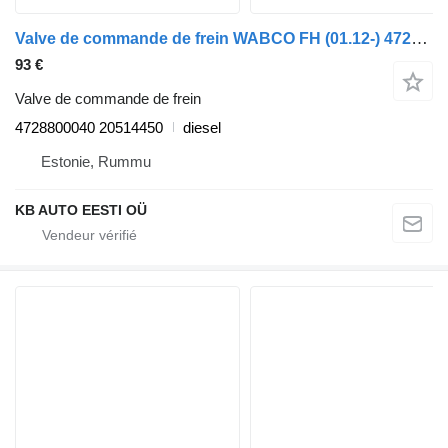
Valve de commande de frein WABCO FH (01.12-) 4728800040 pour camion Volvo FH, FM, FMX-4 series (2013-)
93 €
Valve de commande de frein
4728800040 20514450
diesel
Estonie, Rummu
KB AUTO EESTI OÜ