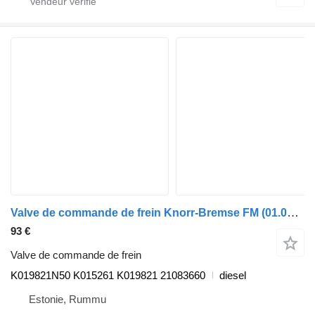
Valve de commande de frein Knorr-Bremse FM (01.05-) K019821N50 pour camion Volvo FM7-FM12, FM, FMX (1998-2014)
93 €
Valve de commande de frein
K019821N50 K015261 K019821 21083660
diesel
Estonie, Rummu