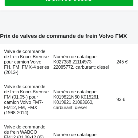
Prix de valves de commande de frein Volvo FMX
Valve de commande
de frein Knorr-Bremse
Numéro de catalogue:
pour camion Volvo
K027386 21114973
245 €
FH, FM, FMX-4 series
22085772, carburant: diesel
(2013-)
Valve de commande
de frein Knorr-Bremse
Numéro de catalogue:
FM (01.05-) pour
K019821N50 K015261
93 €
camion Volvo FM7-
K019821 21083660,
FM12, FM, FMX
carburant: diesel
(1998-2014)
Valve de commande
de frein WABCO
Numéro de catalogue:
FM12 (01.98-12.05)