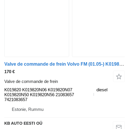
Valve de commande de frein Volvo FM (01.05-) K019820 pour camion Volvo FM7-FM12, FM, FMX (1998-2014)
170 €
Valve de commande de frein
K019820 K019820N06 K019820N07
diesel
K019820N50 K019820N56 21083657
7421083657
Estonie, Rummu
KB AUTO EESTI OÜ