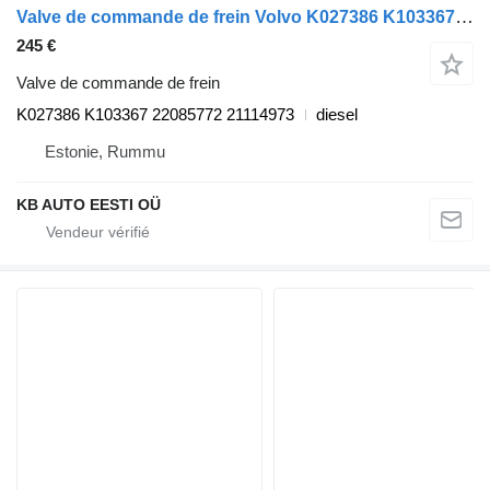
Valve de commande de frein Volvo K027386 K103367 pour camion Volvo FH, FM, FMX-4 series (2013-)
245 €
Valve de commande de frein
K027386 K103367 22085772 21114973
diesel
Estonie, Rummu
KB AUTO EESTI OÜ