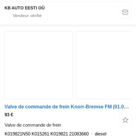
KB AUTO EESTI OÜ
Valve de commande de frein Knorr-Bremse FM (01.05-) K019821N50 pour camion Volvo FM7-FM12, FM, FMX (1998-2014)
93 €
Valve de commande de frein
K019821N50 K015261 K019821 21083660
diesel