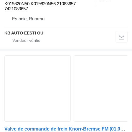
K019820N50 K019820N56 21083657
7421083657
Estonie, Rummu
KB AUTO EESTI OÜ
Valve de commande de frein Knorr-Bremse FM (01.05-) K019821N50 pour camion Volvo FM7-FM12, FM, FMX (1998-2014)