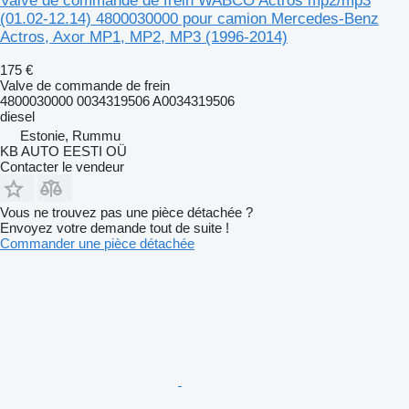
Valve de commande de frein WABCO Actros mp2/mp3
(01.02-12.14) 4800030000 pour camion Mercedes-Benz
Actros, Axor MP1, MP2, MP3 (1996-2014)
175 €
Valve de commande de frein
4800030000 0034319506 A0034319506
diesel
Estonie, Rummu
KB AUTO EESTI OÜ
Contacter le vendeur
Vous ne trouvez pas une pièce détachée ?
Envoyez votre demande tout de suite !
Commander une pièce détachée