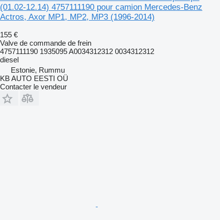
(01.02-12.14) 4757111190 pour camion Mercedes-Benz
Actros, Axor MP1, MP2, MP3 (1996-2014)
155 €
Valve de commande de frein
4757111190 1935095 A0034312312 0034312312
diesel
Estonie, Rummu
KB AUTO EESTI OÜ
Contacter le vendeur