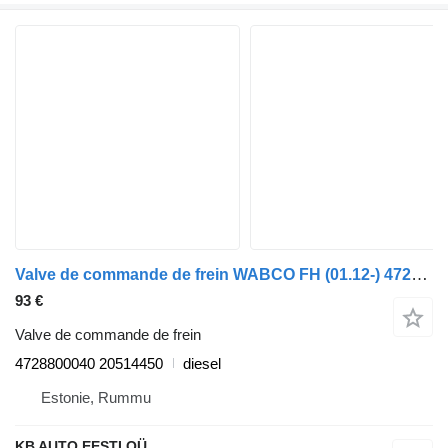
Valve de commande de frein WABCO FH (01.12-) 4728800040 pour camion Volvo FH, FM, FMX-4 series (2013-)
93 €
Valve de commande de frein
4728800040 20514450
diesel
Estonie, Rummu
KB AUTO EESTI OÜ