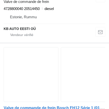
Valve de commande de frein
4728800040 20514450
diesel
Estonie, Rummu
KB AUTO EESTI OÜ
Valve de commande de frein Bosch FH12 Série 1 (01.93-12.02) 0501100019 pour camion Volvo FH12, FH16, NH12, FH, VNL780 (1993-2014)