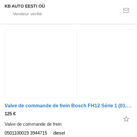
KB AUTO EESTI OÜ
Valve de commande de frein Bosch FH12 Série 1 (01.93-12.02) 0501100019 pour camion Volvo FH12, FH16, NH12, FH, VNL780 (1993-2014)
125 €
Valve de commande de frein
0501100019 3944715
diesel