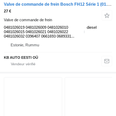
Valve de commande de frein Bosch FH12 Série 1 (01.93-12.02) 0481026019 pour camion Volvo FH12, FH16, NH12, FH, VNL780 (1993-2014)
27 €
Valve de commande de frein
0481026019 0481026009 0481026010
diesel
0481026015 0481026021 0481026022
0481026032 0396407 0661693 0689331...
Estonie, Rummu
KB AUTO EESTI OÜ