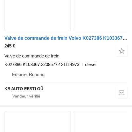
Valve de commande de frein Volvo K027386 K103367 pour camion Volvo FH, FM, FMX-4 series (2013-)
245 €
Valve de commande de frein
K027386 K103367 22085772 21114973
diesel
Estonie, Rummu
KB AUTO EESTI OÜ