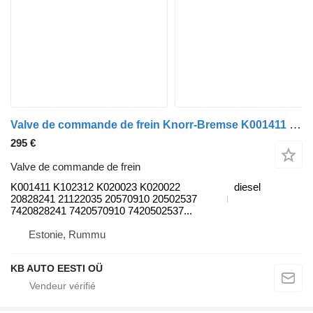
Valve de commande de frein Knorr-Bremse K001411 pour camion Volvo FH, FM, FMX-4 series (2013-)
295 €
Valve de commande de frein
K001411 K102312 K020023 K020022
diesel
20828241 21122035 20570910 20502537
7420828241 7420570910 7420502537...
Estonie, Rummu
KB AUTO EESTI OÜ