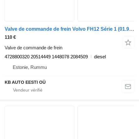
Valve de commande de frein Volvo FH12 Série 1 (01.93-12.02) 4728800320 pour camion Volvo FH12, FH16, NH12, FH, VNL780 (1993-2014)
110 €
Valve de commande de frein
4728800320 20514449 1448078 2084509
diesel
Estonie, Rummu
KB AUTO EESTI OÜ