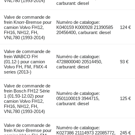
VNL780 (1993-2014)
carburant: diesel
Valve de commande de
frein Knorr-Bremse pour
Numéro de catalogue:
camion Volvo FH12,
K040159 K000928 21390585
124 €
FH16, NH12, FH,
20456400, carburant: diesel
VNL780 (1993-2014)
Valve de commande de
frein WABCO FH
Numéro de catalogue:
(01.12-) pour camion
4728800040 20514450,
93 €
Volvo FH, FM, FMX-4
carburant: diesel
series (2013-)
Valve de commande de
frein Bosch FH12 Série
Numéro de catalogue:
1 (01.93-12.02) pour
0501100019 3944715,
125 €
camion Volvo FH12,
carburant: diesel
FH16, NH12, FH,
VNL780 (1993-2014)
Valve de commande de
Numéro de catalogue:
frein Knorr-Bremse pour
K027386 21114973 22085772,
245 €