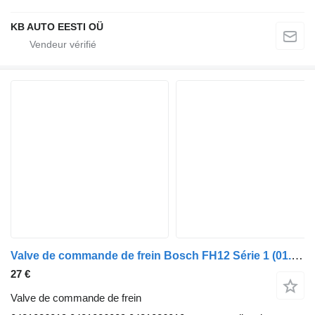
KB AUTO EESTI OÜ
Valve de commande de frein Bosch FH12 Série 1 (01.93-12.02) 0481026019 pour camion Volvo FH12, FH16, NH12, FH, VNL780 (1993-2014)
27 €
Valve de commande de frein