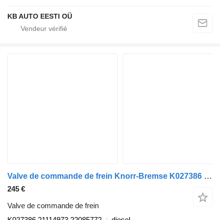
KB AUTO EESTI OÜ
Valve de commande de frein Knorr-Bremse K027386 pour camion Volvo FH, FM, FMX-4 series (2013-)
245 €
Valve de commande de frein
K027386 21114973 22085772
diesel