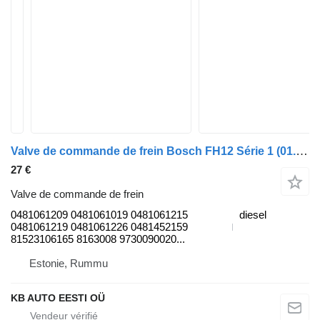
Valve de commande de frein Bosch FH12 Série 1 (01.93-12.02) 0481061209 pour camion Volvo FH12, FH16, NH12, FH, VNL780 (1993-2014)
27 €
Valve de commande de frein
0481061209 0481061019 0481061215
diesel
0481061219 0481061226 0481452159
81523106165 8163008 9730090020...
Estonie, Rummu
KB AUTO EESTI OÜ