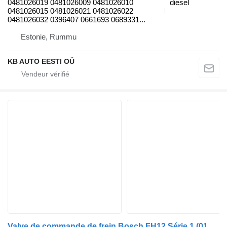
0481026019 0481026009 0481026010
diesel
0481026015 0481026021 0481026022
0481026032 0396407 0661693 0689331...
Estonie, Rummu
KB AUTO EESTI OÜ
Valve de commande de frein Bosch FH12 Série 1 (01.93-12.02) 0501100019 pour camion Volvo FH12, FH16, NH12, FH, VNL780 (1993-2014)