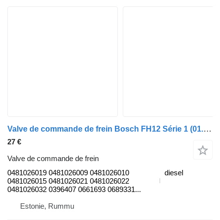
Valve de commande de frein Bosch FH12 Série 1 (01.93-12.02) 0481026019 pour camion Volvo FH12, FH16, NH12, FH, VNL780 (1993-2014)
27 €
Valve de commande de frein
0481026019 0481026009 0481026010
diesel
0481026015 0481026021 0481026022
0481026032 0396407 0661693 0689331...
Estonie, Rummu