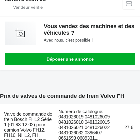
Vous vendez des machines et des
véhicules ?
Avec nous, c'est possible !
Déposer une annonce
Prix de valves de commande de frein Volvo FH
Numéro de catalogue:
Valve de commande de
0481026019 0481026009
frein Bosch FH12 Série
0481026010 0481026015
1 (01.93-12.02) pour
0481026021 0481026022
27 €
camion Volvo FH12,
0481026032 0396407
FH16, NH12, FH,
0661693 0689331...,