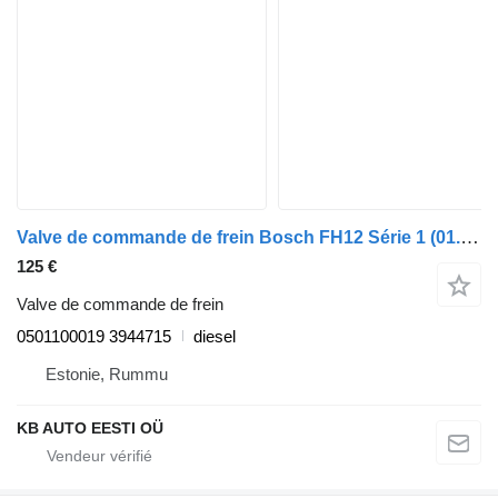
Valve de commande de frein Bosch FH12 Série 1 (01.93-12.02) 0501100019 pour camion Volvo FH12, FH16, NH12, FH, VNL780 (1993-2014)
125 €
Valve de commande de frein
0501100019 3944715
diesel
Estonie, Rummu
KB AUTO EESTI OÜ