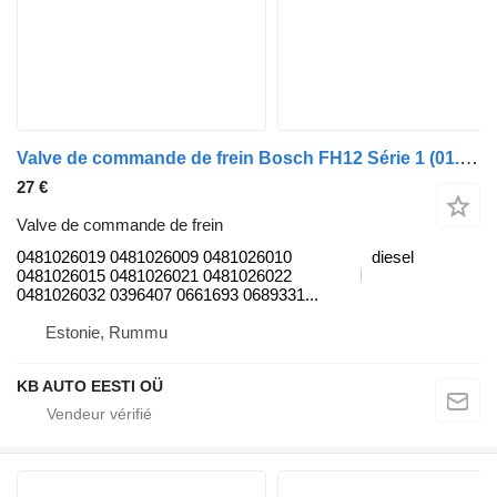
Valve de commande de frein Bosch FH12 Série 1 (01.93-12.02) 0481026019 pour camion Volvo FH12, FH16, NH12, FH, VNL780 (1993-2014)
27 €
Valve de commande de frein
0481026019 0481026009 0481026010
diesel
0481026015 0481026021 0481026022
0481026032 0396407 0661693 0689331...
Estonie, Rummu
KB AUTO EESTI OÜ