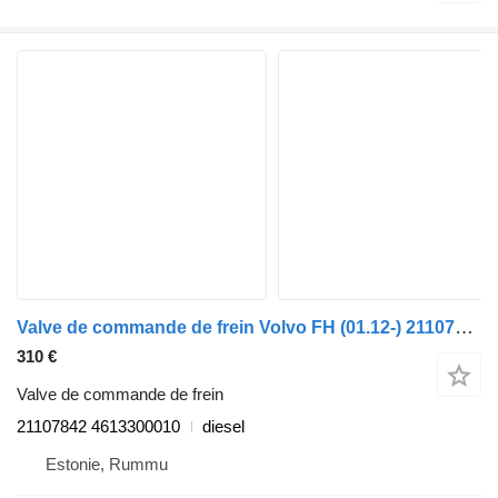
Valve de commande de frein Volvo FH (01.12-) 21107842 pour camion Volvo FH, FM, FMX-4 series (2013-)
310 €
Valve de commande de frein
21107842 4613300010
diesel
Estonie, Rummu