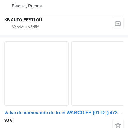
Estonie, Rummu
KB AUTO EESTI OÜ
Valve de commande de frein WABCO FH (01.12-) 4728800040 pour camion Volvo FH, FM, FMX-4 series (2013-)
93 €