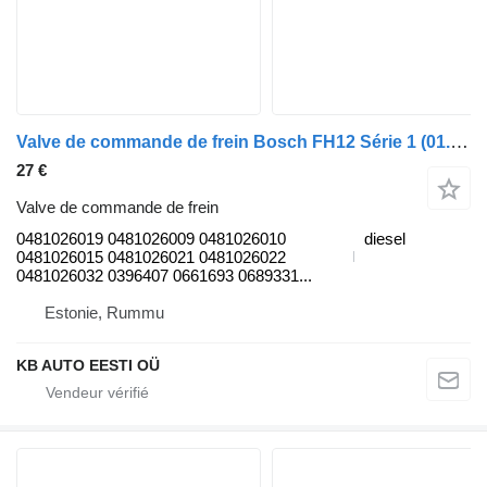
Valve de commande de frein Bosch FH12 Série 1 (01.93-12.02) 0481026019 pour camion Volvo FH12, FH16, NH12, FH, VNL780 (1993-2014)
27 €
Valve de commande de frein
0481026019 0481026009 0481026010
diesel
0481026015 0481026021 0481026022
0481026032 0396407 0661693 0689331...
Estonie, Rummu
KB AUTO EESTI OÜ