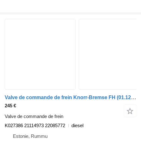
Valve de commande de frein Knorr-Bremse FH (01.12-) K027386 pour camion Volvo FH, FM, FMX-4 series (2013-)
245 €
Valve de commande de frein
K027386 21114973 22085772
diesel
Estonie, Rummu