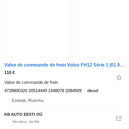
Valve de commande de frein Volvo FH12 Série 1 (01.93-12.02) 4728800320 pour camion Volvo FH12, FH16, NH12, FH, VNL780 (1993-2014)
110 €
Valve de commande de frein
4728800320 20514449 1448078 2084509
diesel
Estonie, Rummu
KB AUTO EESTI OÜ