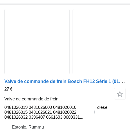
Valve de commande de frein Bosch FH12 Série 1 (01.93-12.02) 0481026019 pour camion Volvo FH12, FH16, NH12, FH, VNL780 (1993-2014)
27 €
Valve de commande de frein
0481026019 0481026009 0481026010
diesel
0481026015 0481026021 0481026022
0481026032 0396407 0661693 0689331...
Estonie, Rummu