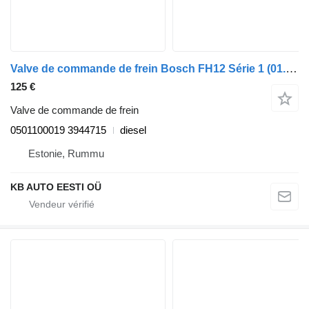
Valve de commande de frein Bosch FH12 Série 1 (01.93-12.02) 0501100019 pour camion Volvo FH12, FH16, NH12, FH, VNL780 (1993-2014)
125 €
Valve de commande de frein
0501100019 3944715
diesel
Estonie, Rummu
KB AUTO EESTI OÜ