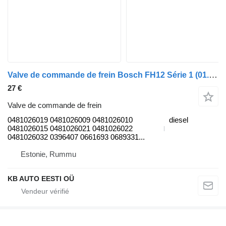
Valve de commande de frein Bosch FH12 Série 1 (01.93-12.02) 0481026019 pour camion Volvo FH12, FH16, NH12, FH, VNL780 (1993-2014)
27 €
Valve de commande de frein
0481026019 0481026009 0481026010
diesel
0481026015 0481026021 0481026022
0481026032 0396407 0661693 0689331...
Estonie, Rummu
KB AUTO EESTI OÜ