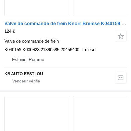
Valve de commande de frein Knorr-Bremse K040159 K000928 pour camion Volvo FH12, FH16, NH12, FH, VNL780 (1993-2014)
124 €
Valve de commande de frein
K040159 K000928 21390585 20456400
diesel
Estonie, Rummu
KB AUTO EESTI OÜ