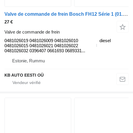
Valve de commande de frein Bosch FH12 Série 1 (01.93-12.02) 0481026019 pour camion Volvo FH12, FH16, NH12, FH, VNL780 (1993-2014)
27 €
Valve de commande de frein
0481026019 0481026009 0481026010
diesel
0481026015 0481026021 0481026022
0481026032 0396407 0661693 0689331...
Estonie, Rummu
KB AUTO EESTI OÜ