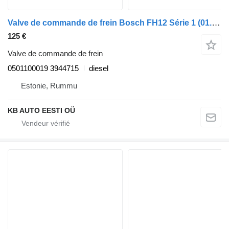
Valve de commande de frein Bosch FH12 Série 1 (01.93-12.02) 0501100019 pour camion Volvo FH12, FH16, NH12, FH, VNL780 (1993-2014)
125 €
Valve de commande de frein
0501100019 3944715
diesel
Estonie, Rummu
KB AUTO EESTI OÜ