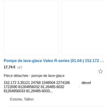
Pompe de lave-glace Valeo R-series (01.04-) 152.172 pour tracteur routier Scania P,G,R,T-series (2004-2017)
17,74 €
HT
Pièce détachée - pompe de lave-glace
152.172 3.35121 24768 1548504 2274186
diesel
1722690 81264856032 81.26485-6032
81264856033 81.26485-6033...
Estonie, Tallinn