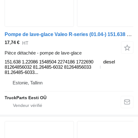
Pompe de lave-glace Valeo R-series (01.04-) 151.638 1.22086 pour tracteur routier Scania P,G,R,T-series (2004-2017)
17,74 €
HT
Pièce détachée - pompe de lave-glace
151.638 1.22086 1548504 2274186 1722690
diesel
81264856032 81.26485-6032 81264856033
81.26485-6033...
Estonie, Tallinn
TruckParts Eesti OÜ