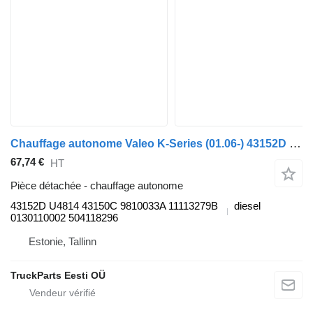
Chauffage autonome Valeo K-Series (01.06-) 43152D pour Scania K,N,F-series bus (2006-)
67,74 €
HT
Pièce détachée - chauffage autonome
43152D U4814 43150C 9810033A 11113279B
diesel
0130110002 504118296
Estonie, Tallinn
TruckParts Eesti OÜ