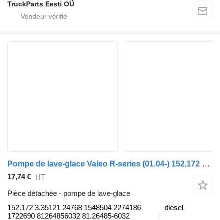
TruckParts Eesti OÜ
Pompe de lave-glace Valeo R-series (01.04-) 152.172 pour tracteur routier Scania P,G,R,T-series (2004-2017)
17,74 €
HT
Pièce détachée - pompe de lave-glace
152.172 3.35121 24768 1548504 2274186
diesel
1722690 81264856032 81.26485-6032