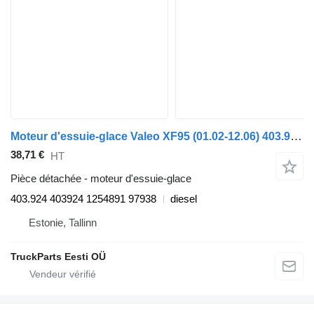
Moteur d'essuie-glace Valeo XF95 (01.02-12.06) 403.924 403924 pour tracteur routier DAF XF95, XF105 (2001-2014)
38,71 €
HT
Pièce détachée - moteur d'essuie-glace
403.924 403924 1254891 97938
diesel
Estonie, Tallinn
TruckParts Eesti OÜ