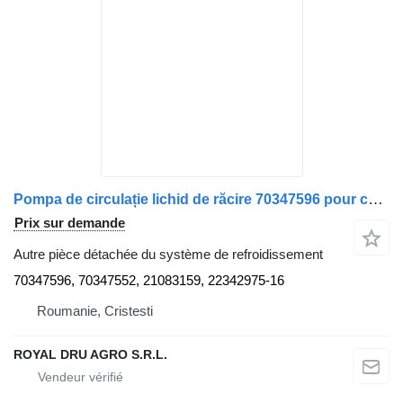
Pompa de circulație lichid de răcire 70347596 pour camion Valeo pentru Scania (70347596, 70347552, 21083159, 22342975)
Prix sur demande
Autre pièce détachée du système de refroidissement
70347596, 70347552, 21083159, 22342975-16
Roumanie, Cristesti
ROYAL DRU AGRO S.R.L.