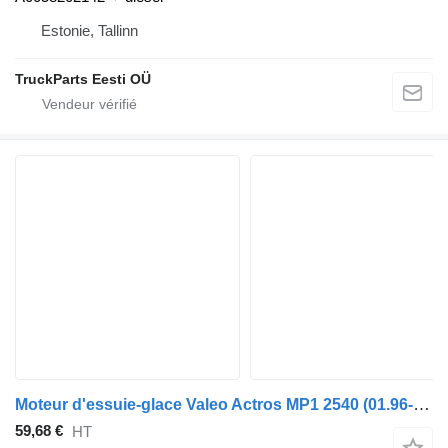
Estonie, Tallinn
TruckParts Eesti OÜ
Moteur d'essuie-glace Valeo Actros MP1 2540 (01.96-12.02) A0058202142 pour tracteur routier Mercedes-Benz Actros, Axor MP1, MP2, MP3 (1996-2014)
59,68 €
HT