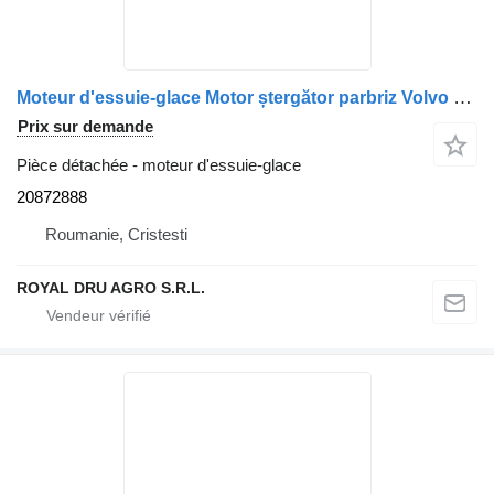
Moteur d'essuie-glace Motor ștergător parbriz Volvo 20872888 pour camion Valeo 22103408 7422103408 5001834379 1409966 1706503
Prix sur demande
Pièce détachée - moteur d'essuie-glace
20872888
Roumanie, Cristesti
ROYAL DRU AGRO S.R.L.