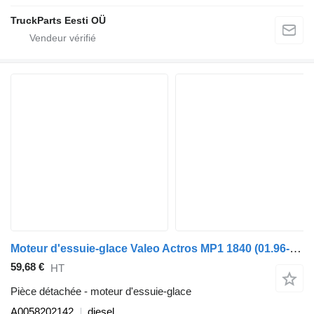
TruckParts Eesti OÜ
Moteur d'essuie-glace Valeo Actros MP1 1840 (01.96-12.02) A0058202142 pour tracteur routier Mercedes-Benz Actros, Axor MP1, MP2, MP3 (1996-2014)
59,68 €
HT
Pièce détachée - moteur d'essuie-glace
A0058202142
diesel