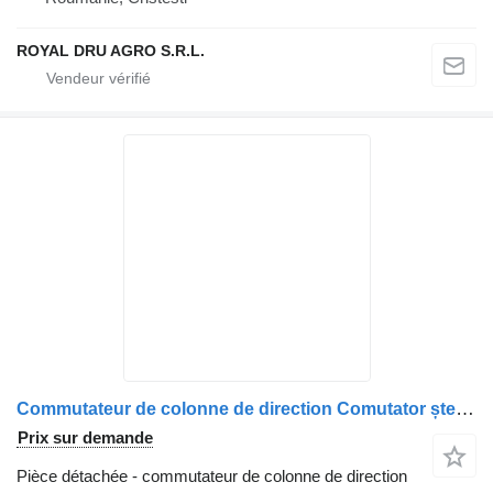
ROYAL DRU AGRO S.R.L.
Commutateur de colonne de direction Comutator ștergătoare de parbriz 8157723/1594543-24 pour camion Valeo pentru Volvo, cod 8157723 1594543 24
Prix sur demande
Pièce détachée - commutateur de colonne de direction