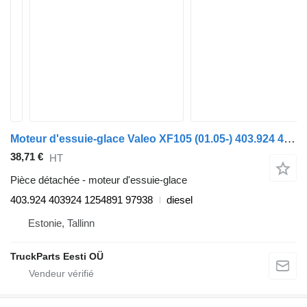
Moteur d'essuie-glace Valeo XF105 (01.05-) 403.924 403924 pour tracteur routier DAF XF95, XF105 (2001-2014)
38,71 €
HT
Pièce détachée - moteur d'essuie-glace
403.924 403924 1254891 97938
diesel
Estonie, Tallinn
TruckParts Eesti OÜ