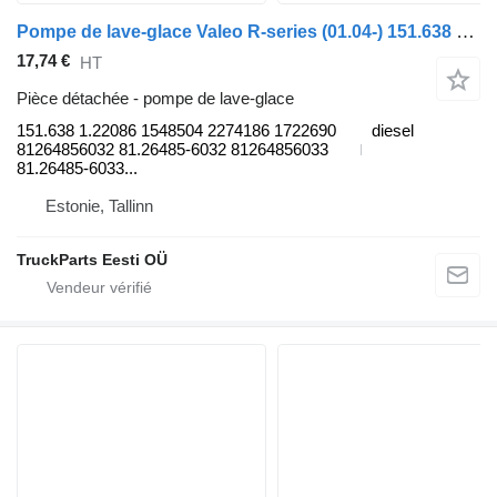
Pompe de lave-glace Valeo R-series (01.04-) 151.638 1.22086 pour tracteur routier Scania P,G,R,T-series (2004-2017)
17,74 €
HT
Pièce détachée - pompe de lave-glace
151.638 1.22086 1548504 2274186 1722690
diesel
81264856032 81.26485-6032 81264856033
81.26485-6033...
Estonie, Tallinn
TruckParts Eesti OÜ