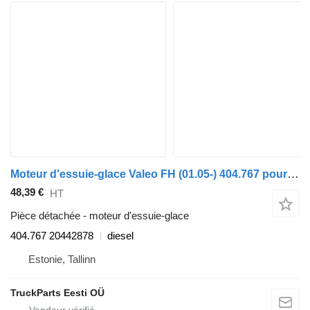
Moteur d'essuie-glace Valeo FH (01.05-) 404.767 pour tracteur routier Volvo FH12, FH16, NH12, FH, VNL780 (1993-2014)
48,39 €
HT
Pièce détachée - moteur d'essuie-glace
404.767 20442878
diesel
Estonie, Tallinn
TruckParts Eesti OÜ