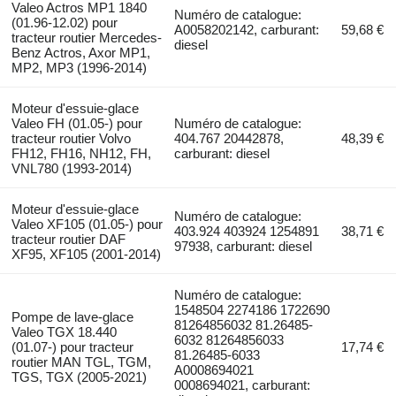
Valeo Actros MP1 1840
Numéro de catalogue:
(01.96-12.02) pour
A0058202142, carburant:
59,68 €
tracteur routier Mercedes-
diesel
Benz Actros, Axor MP1,
MP2, MP3 (1996-2014)
Moteur d'essuie-glace
Valeo FH (01.05-) pour
Numéro de catalogue:
tracteur routier Volvo
404.767 20442878,
48,39 €
FH12, FH16, NH12, FH,
carburant: diesel
VNL780 (1993-2014)
Moteur d'essuie-glace
Numéro de catalogue:
Valeo XF105 (01.05-) pour
403.924 403924 1254891
38,71 €
tracteur routier DAF
97938, carburant: diesel
XF95, XF105 (2001-2014)
Numéro de catalogue:
1548504 2274186 1722690
Pompe de lave-glace
81264856032 81.26485-
Valeo TGX 18.440
6032 81264856033
(01.07-) pour tracteur
17,74 €
81.26485-6033
routier MAN TGL, TGM,
A0008694021
TGS, TGX (2005-2021)
0008694021, carburant: