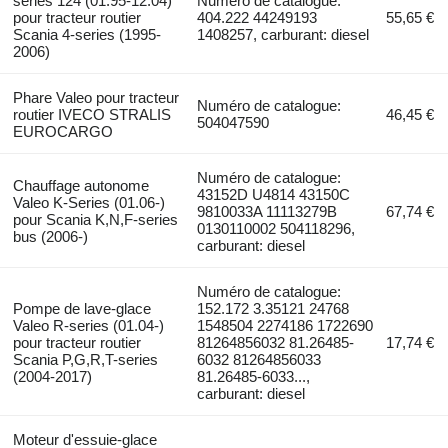
series 124 (01.95-12.04)
Numéro de catalogue:
pour tracteur routier
404.222 44249193
55,65 €
Scania 4-series (1995-
1408257, carburant: diesel
2006)
Phare Valeo pour tracteur
Numéro de catalogue:
routier IVECO STRALIS
46,45 €
504047590
EUROCARGO
Numéro de catalogue:
Chauffage autonome
43152D U4814 43150C
Valeo K-Series (01.06-)
9810033A 11113279B
67,74 €
pour Scania K,N,F-series
0130110002 504118296,
bus (2006-)
carburant: diesel
Numéro de catalogue:
Pompe de lave-glace
152.172 3.35121 24768
Valeo R-series (01.04-)
1548504 2274186 1722690
pour tracteur routier
81264856032 81.26485-
17,74 €
Scania P,G,R,T-series
6032 81264856033
(2004-2017)
81.26485-6033...,
carburant: diesel
Moteur d'essuie-glace