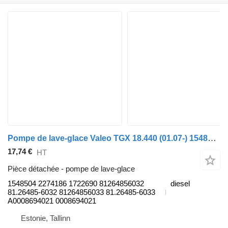
Pompe de lave-glace Valeo TGX 18.440 (01.07-) 1548504 pour tracteur routier MAN TGL, TGM, TGS, TGX (2005-2021)
17,74 €
HT
Pièce détachée - pompe de lave-glace
1548504 2274186 1722690 81264856032
diesel
81.26485-6032 81264856033 81.26485-6033
A0008694021 0008694021
Estonie, Tallinn