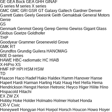
GE
GEA Bock
GEA
GHH
GINAF
G series
M series
X series
GMC
GMC
GRI
GSR
GT
Galaxy
Galtech
Gardner Denver
Garrett
Gates
Geely
Geesink
Geith
Gemakbak
General Motors
Genie
GS
Genmark
Genmot
Georg
Gerep
Germo
Gewiss
Gigant
Glass
Globus
Goetze
Goldhofer
THP
Goodyear
Grammer
Groeneveld
Grove
GMK
RT
Grundfos
Grundig
Guilera
HANOMAG
60E
D-series
HAWE
HBC-radiomatic
HC
HIAB
X-HiPro
XS
HMF
HP
HPI
HSM
HSW
TD
Haacon
Haco
Hadef
Hako
Haldex
Hamm
Hanover
Hanse
Hapert
Hardi
Harman
Harting
Hatz
Haug
Heil
Hella
Hema
Hendrickson
Hengst
Herion
Hetronic
Heyco
Higer
Hilite
Hino
Hispacold
Hitachi
EX
ZW
ZX
Hobby
Hoke
Holder
Holmatro
Holmer
Holset
Honda
CR-V
Civic
Honeywell
Hongyan
Hori
Horpol
Horsch
Houcon
Howo
Hoyer