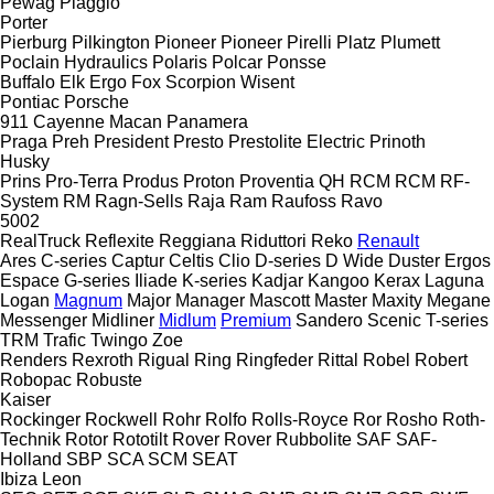
Pewag
Piaggio
Porter
Pierburg
Pilkington
Pioneer
Pioneer
Pirelli
Platz
Plumett
Poclain Hydraulics
Polaris
Polcar
Ponsse
Buffalo
Elk
Ergo
Fox
Scorpion
Wisent
Pontiac
Porsche
911
Cayenne
Macan
Panamera
Praga
Preh
President
Presto
Prestolite Electric
Prinoth
Husky
Prins
Pro-Terra
Produs
Proton
Proventia
QH
RCM
RCM
RF-
System
RM
Ragn-Sells
Raja
Ram
Raufoss
Ravo
5002
RealTruck
Reflexite
Reggiana Riduttori
Reko
Renault
Ares
C-series
Captur
Celtis
Clio
D-series
D Wide
Duster
Ergos
Espace
G-series
Iliade
K-series
Kadjar
Kangoo
Kerax
Laguna
Logan
Magnum
Major
Manager
Mascott
Master
Maxity
Megane
Messenger
Midliner
Midlum
Premium
Sandero
Scenic
T-series
TRM
Trafic
Twingo
Zoe
Renders
Rexroth
Rigual
Ring
Ringfeder
Rittal
Robel
Robert
Robopac
Robuste
Kaiser
Rockinger
Rockwell
Rohr
Rolfo
Rolls-Royce
Ror
Rosho
Roth-
Technik
Rotor
Rototilt
Rover
Rover
Rubbolite
SAF
SAF-
Holland
SBP
SCA
SCM
SEAT
Ibiza
Leon