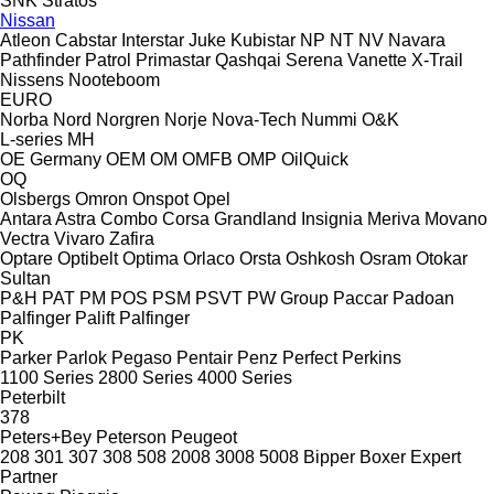
SNK
Stratos
Nissan
Atleon
Cabstar
Interstar
Juke
Kubistar
NP
NT
NV
Navara
Pathfinder
Patrol
Primastar
Qashqai
Serena
Vanette
X-Trail
Nissens
Nooteboom
EURO
Norba
Nord
Norgren
Norje
Nova-Tech
Nummi
O&K
L-series
MH
OE Germany
OEM
OM
OMFB
OMP
OilQuick
OQ
Olsbergs
Omron
Onspot
Opel
Antara
Astra
Combo
Corsa
Grandland
Insignia
Meriva
Movano
Vectra
Vivaro
Zafira
Optare
Optibelt
Optima
Orlaco
Orsta
Oshkosh
Osram
Otokar
Sultan
P&H
PAT
PM
POS
PSM
PSVT
PW Group
Paccar
Padoan
Palfinger Palift
Palfinger
PK
Parker
Parlok
Pegaso
Pentair
Penz
Perfect
Perkins
1100 Series
2800 Series
4000 Series
Peterbilt
378
Peters+Bey
Peterson
Peugeot
208
301
307
308
508
2008
3008
5008
Bipper
Boxer
Expert
Partner