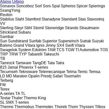
Alpino
Urbino
Sonavox
Sonceboz
Sorl
Sors
Spal
Spheros
Spicer
Spierings
SsangYong
Rexton
Stabilus
Stahl
Stamford
Stanadyne
Standard
Stas
Stavostroj
VV
Sterling
Steyr
Stihl
Stomil
Stoneridge
Strands
Strautmann
Strickland
Subaru
Sambar
Sun
Sundstrand
Sunfab
Superior
Superwinch
Sutrak
Suzuki
Baleno
Grand Vitara
Ignis
Jimny
SX4
Swift
Vitara
Swagelok
System Edström
TAM
TCS
TGW
TI Automotive
TOS
TRP
TRW
TYP
Tabarelli
Takeuchi
TB
Tamrock
Tamware
TangDE
Tata
Tatra
815
Jamal
Phoenix
T-series
Tecumseh
Teknoware
Telemecanique
Telma
Temic
Temsa
LD
MD
Maraton
Opalin
Prestij
Safari
Tourmalin
Terberg
FM
Terex
A-series
TA
TL
Textar
Thaler
Thermo King
SL
SMX
T-series
Thermo
Thermobus
Thermotec
Thoreb
Thorn
Thyssen
Tilbox