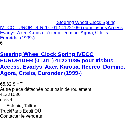
Steering Wheel Clock Spring
IVECO EURORIDER (01.01-) 41221086 pour Irisbus Access,
Evadys, Axer, Karosa, Recreo, Domino, Agora, Citelis,
Eurorider (1999-)
6
Steering Wheel Clock Spring IVECO
EURORIDER (01.01-) 41221086 pour Irisbus
Access, Evadys, Axer, Karosa, Recreo, Domino,
Agora, Citelis, Eurorider (1999-)
65,32 €
HT
Autre pièce détachée pour train de roulement
41221086
diesel
Estonie, Tallinn
TruckParts Eesti OÜ
Contacter le vendeur