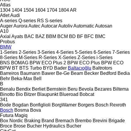
Atlas
1304
1404
1504
1604
1704
1804
AR
Atlet
Audi
A-series
Q-series
RS
S-series
Auger
Aurora
Autec
Autocar
Autoliv
Automatic
Autosan
A10
Axial
Ayats
BAC
BAZ
BBM
BCM
BD
BF
BFC
BMC
Probus
BMW
1-Series
2-Series
3-Series
4-Series
5-Series
6-Series
7-Series
8-Series
M-Series
R-Series
X-Series
Z-Series
i-Series
BNS
BOMAG
BPW ECO Plus 2
BPW ECO Plus
BPW ECO
BPW
BT
BTS Turbo
BYD
Bader
Baltacıoğlu
Baltrotors
Barreiros
Baumann
Bawer
Be-Ge
Beam
Becker
Bedford
Bedia
Behr
Beka-Max
Bell
B
Benalu
Bendix
Berliet
Bernstein
Beru
Bevola
Bezares
Biltema
Binotto
Bio
Bitzer
Blaupunkt
Blueroad
Bobcat
341
Bode
Bogdan
Bonfiglioli
BorgWarner
Borgers
Bosch Rexroth
Bosch
Bosma
Bova
Futura
Magiq
Box Nordic
Braking
Brand
Bremach
Brembo
Brevini
Brigade
Broce
Brose
Bucher Hydraulics
Bucher