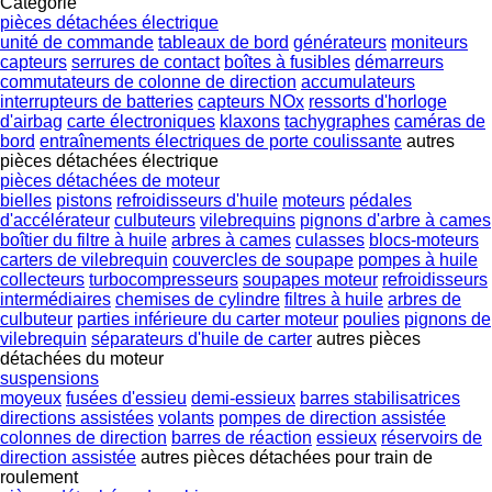
Catégorie
pièces détachées électrique
unité de commande
tableaux de bord
générateurs
moniteurs
capteurs
serrures de contact
boîtes à fusibles
démarreurs
commutateurs de colonne de direction
accumulateurs
interrupteurs de batteries
capteurs NOx
ressorts d'horloge
d'airbag
carte électroniques
klaxons
tachygraphes
caméras de
bord
entraînements électriques de porte coulissante
autres
pièces détachées électrique
pièces détachées de moteur
bielles
pistons
refroidisseurs d'huile
moteurs
pédales
d'accélérateur
culbuteurs
vilebrequins
pignons d'arbre à cames
boîtier du filtre à huile
arbres à cames
culasses
blocs-moteurs
carters de vilebrequin
couvercles de soupape
pompes à huile
collecteurs
turbocompresseurs
soupapes moteur
refroidisseurs
intermédiaires
chemises de cylindre
filtres à huile
arbres de
culbuteur
parties inférieure du carter moteur
poulies
pignons de
vilebrequin
séparateurs d'huile de carter
autres pièces
détachées du moteur
suspensions
moyeux
fusées d'essieu
demi-essieux
barres stabilisatrices
directions assistées
volants
pompes de direction assistée
colonnes de direction
barres de réaction
essieux
réservoirs de
direction assistée
autres pièces détachées pour train de
roulement