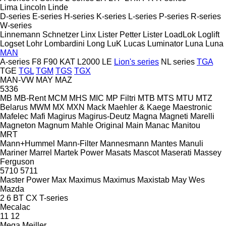
Lima
Lincoln
Linde
D-series
E-series
H-series
K-series
L-series
P-series
R-series
W-series
Linnemann Schnetzer
Linx
Lister Petter
Lister
LoadLok
Loglift
Logset
Lohr
Lombardini
Long
LuK
Lucas
Luminator
Luna
Luna
MAN
A-series
F8
F90
KAT
L2000
LE
Lion's series
NL series
TGA
TGE
TGL
TGM
TGS
TGX
MAN-VW
MAY
MAZ
5336
MB
MB-Rent
MCM
MHS
MIC
MP Filtri
MTB
MTS
MTU
MTZ
Belarus
MWM
MX
MXN
Mack
Maehler & Kaege
Maestronic
Mafelec
Mafi
Magirus
Magirus-Deutz
Magna
Magneti Marelli
Magneton
Magnum
Mahle Original
Main
Manac
Manitou
MRT
Mann+Hummel
Mann-Filter
Mannesmann
Mantes
Manuli
Mariner
Marrel
Martek Power
Masats
Mascot
Maserati
Massey
Ferguson
5710
5711
Master Power
Max
Maximus
Maximus
Maxistab
May Wes
Mazda
2
6
BT
CX
T-series
Mecalac
11
12
Mega
Meiller