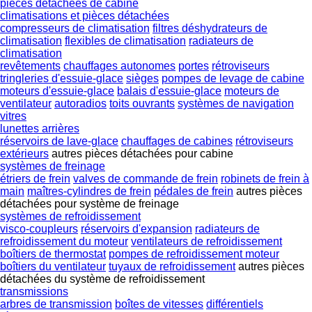
pièces détachées de cabine
climatisations et pièces détachées
compresseurs de climatisation
filtres déshydrateurs de
climatisation
flexibles de climatisation
radiateurs de
climatisation
revêtements
chauffages autonomes
portes
rétroviseurs
tringleries d'essuie-glace
sièges
pompes de levage de cabine
moteurs d'essuie-glace
balais d'essuie-glace
moteurs de
ventilateur
autoradios
toits ouvrants
systèmes de navigation
vitres
lunettes arrières
réservoirs de lave-glace
chauffages de cabines
rétroviseurs
extérieurs
autres pièces détachées pour cabine
systèmes de freinage
étriers de frein
valves de commande de frein
robinets de frein à
main
maîtres-cylindres de frein
pédales de frein
autres pièces
détachées pour système de freinage
systèmes de refroidissement
visco-coupleurs
réservoirs d'expansion
radiateurs de
refroidissement du moteur
ventilateurs de refroidissement
boîtiers de thermostat
pompes de refroidissement moteur
boîtiers du ventilateur
tuyaux de refroidissement
autres pièces
détachées du système de refroidissement
transmissions
arbres de transmission
boîtes de vitesses
différentiels