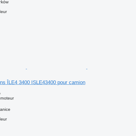
rków
deur
ns ÎLE4 3400 ISLE43400 pour camion
e
 moteur
anice
deur