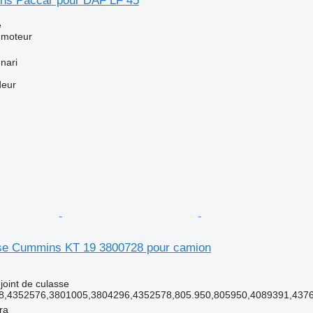
ns Paccar pour DAF LF 45
e
 moteur
nari
deur
sse Cummins KT 19 3800728 pour camion
joint de culasse
8,4352576,3801005,3804296,4352578,805.950,805950,4089391,437
ra