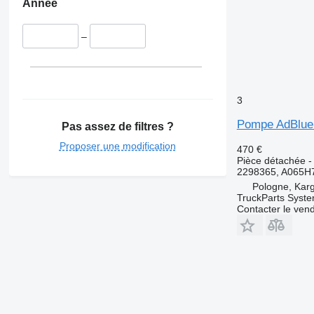
Année
–
3
Pompe AdBlue 
Pas assez de filtres ?
Proposer une modification
470 €
Pièce détachée 
2298365, A065H
Pologne, Kar
TruckParts Syst
Contacter le ven