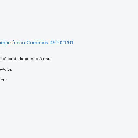
 pompe à eau Cummins 451021/01
e
 boîtier de la pompe à eau
szówka
deur