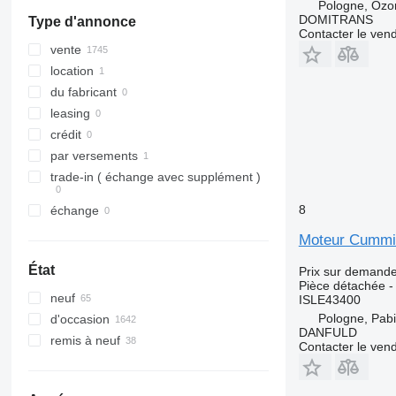
M-series
R-Class
Master
G-series
Pologne, Ozo
DOMITRANS
Type d'annonce
PC
S-Class
Maxity
L-series
Contacter le ven
SK
Megane
N-series
vente
Sprinter
Messenger
S-series
location
Tourino
Midliner
SD
du fabricant
Tourismo
Midlum
Terberg
leasing
Travego
Premium
V40
crédit
Unimog
Sandero
V60
par versements
V-Class
Scenic
V90
trade-in ( échange avec supplément )
Vario
T-series
VM
8
échange
Viano
TRM
VNL
Vito
Trafic
XC
Moteur Cummi
Twingo
État
Prix sur demand
Zoe
Pièce détachée -
neuf
ISLE43400
Pologne, Pabi
d'occasion
DANFULD
remis à neuf
Contacter le ven