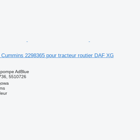
Cummins 2298365 pour tracteur routier DAF XG
- pompe AdBlue
736, 5510726
gowa
ems
deur