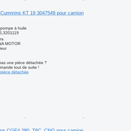
 Cummins KT 19 3047549 pour camion
 pompe à huile
5,3201119
ra
NA MOTOR
deur
pas une pièce détachée ?
mande tout de suite !
pièce détachée
ns CGE4 280, T6C, CNG pour camion