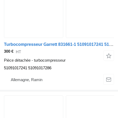
Turbocompresseur Garrett 831661-1 51091017241 51091017286 pour tracteur routier MAN TGA TGX TGS
300 €
HT
Pièce détachée - turbocompresseur
51091017241 51091017286
Allemagne, Ramin