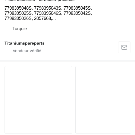
7798395048S, 7798395043S, 7798395045S,
7798395025S, 7798395046S, 7798395042S,
7798395026S, 2057668,...
Turquie
Titaniumspareparts