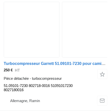
Turbocompresseur Garrett 51.09101-7230 pour camion MAN TGA TGS TGX
250 €
HT
Pièce détachée - turbocompresseur
51.09101-7230 802718-0016 51091017230
8027180016
Allemagne, Ramin