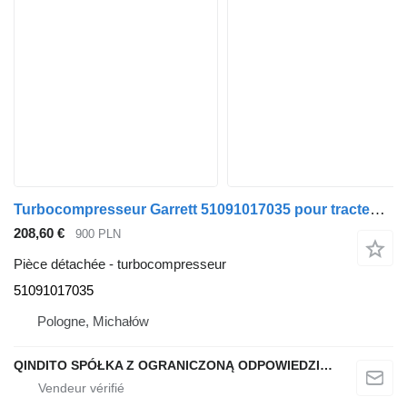
Turbocompresseur Garrett 51091017035 pour tracteur routier MAN TGX
208,60 €
900 PLN
Pièce détachée - turbocompresseur
51091017035
Pologne, Michałów
QINDITO SPÓŁKA Z OGRANICZONĄ ODPOWIEDZIALNOŚCIĄ