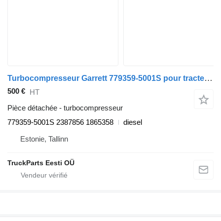
Turbocompresseur Garrett 779359-5001S pour tracteur routier Scania P,G,R,T-series (2004-2017)
500 €
HT
Pièce détachée - turbocompresseur
779359-5001S 2387856 1865358
diesel
Estonie, Tallinn
TruckParts Eesti OÜ