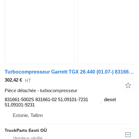
Turbocompresseur Garrett TGX 26.440 (01.07-) 831661-5002S pour tracteur routier MAN TGL, TGM, TGS, TGX (2005-2021)
302,42 €
HT
Pièce détachée - turbocompresseur
831661-5002S 831661-02 51.09101-7231
diesel
51.09101-9231
Estonie, Tallinn
TruckParts Eesti OÜ