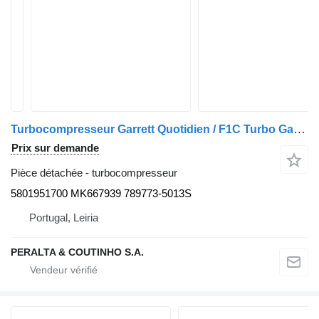
Turbocompresseur Garrett Quotidien / F1C Turbo Garrett Mitsubishi Canter 5801951700 pour camion IVECO Daily, Mitsubishi Canter
Prix sur demande
Pièce détachée - turbocompresseur
5801951700 MK667939 789773-5013S
Portugal, Leiria
PERALTA & COUTINHO S.A.