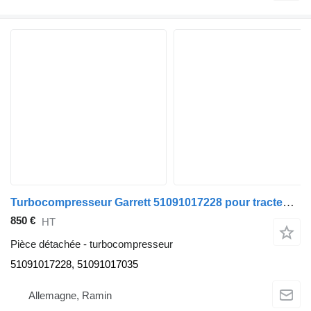
Turbocompresseur Garrett 51091017228 pour tracteur routier MAN TGX TGS
850 €
HT
Pièce détachée - turbocompresseur
51091017228, 51091017035
Allemagne, Ramin