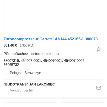
Turbocompresseur Garrett 143/144 452165-1 38007319 pour camion Scania
301,40 €
1 300 PLN
Pièce détachée - turbocompresseur
38007319, 454007-0001, 4540070001, 454007-0002
99465732
Pologne, Strawczyn
"BUDOTRANS" JAN ŁAKOMIEC