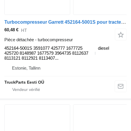
Turbocompresseur Garrett 452164-5001S pour tracteur routier Volvo FH12, FH16, NH12, FH, VNL780 (1993-2014)
60,48 €
HT
Pièce détachée - turbocompresseur
452164-5001S 3591077 425777 1677725
diesel
425720 8148987 1677579 3964735 8112637
8113121 8112921 8113407...
Estonie, Tallinn
TruckParts Eesti OÜ