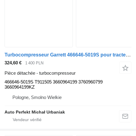
Turbocompresseur Garrett 466646-5019S pour tracteur routier Mercedes-Benz Unimog LK LN2
324,60 €
1 400 PLN
Pièce détachée - turbocompresseur
466646-5019S T911505 3660964199 3760960799
3660964199KZ
Pologne, Smolno Wielkie
Auto Perfekt Michał Urbaniak