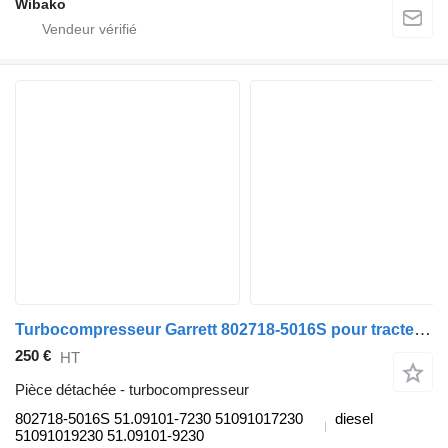
Wibako
Turbocompresseur Garrett 802718-5016S pour tracteur routier MAN tgl 2006
250 €
HT
Pièce détachée - turbocompresseur
802718-5016S 51.09101-7230 51091017230
diesel
51091019230 51.09101-9230