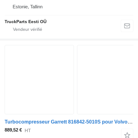
Estonie, Tallinn
TruckParts Eesti OÜ
Turbocompresseur Garrett 816842-5010S pour Volvo B7, B8, B9, B12 bus (2005-)
889,52 €
HT