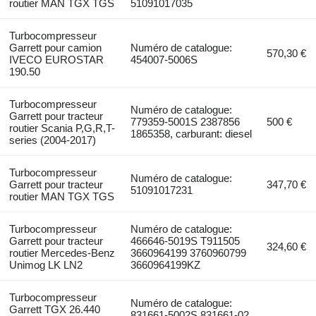
routier MAN TGX TGS
51091017035
Turbocompresseur
Garrett pour camion
Numéro de catalogue:
570,30 €
IVECO EUROSTAR
454007-5006S
190.50
Turbocompresseur
Numéro de catalogue:
Garrett pour tracteur
779359-5001S 2387856
500 €
routier Scania P,G,R,T-
1865358, carburant: diesel
series (2004-2017)
Turbocompresseur
Numéro de catalogue:
Garrett pour tracteur
347,70 €
51091017231
routier MAN TGX TGS
Turbocompresseur
Numéro de catalogue:
Garrett pour tracteur
466646-5019S T911505
324,60 €
routier Mercedes-Benz
3660964199 3760960799
Unimog LK LN2
3660964199KZ
Turbocompresseur
Numéro de catalogue:
Garrett TGX 26.440
831661-5002S 831661-02