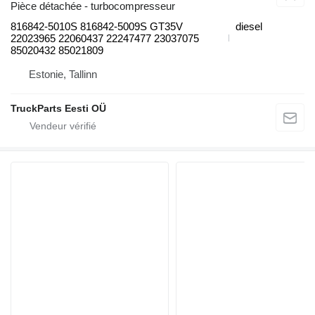
Pièce détachée - turbocompresseur
816842-5010S ­816842-5009S GT35V
diesel
22023965 22060437 22247477 23037075
85020432 85021809
Estonie, Tallinn
TruckParts Eesti OÜ