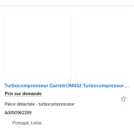
Turbocompresseur Garrett OM442 Turbocompressor TB4122 A0050962399 pour camion Mercedes-Benz SK
Prix sur demande
Pièce détachée - turbocompresseur
A0050962399
Portugal, Leiria