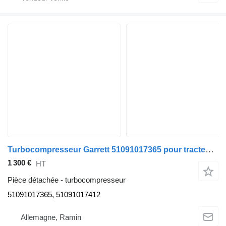
Turbocompresseur Garrett 51091017365 pour tracteur routier MAN TGX TGS
1 300 €
HT
Pièce détachée - turbocompresseur
51091017365, 51091017412
Allemagne, Ramin