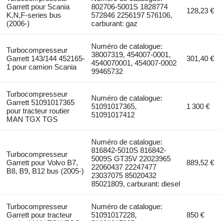
Garrett pour Scania
802706-5001S 1828774
128,23 €
K,N,F-series bus
572846 2256197 576106,
(2006-)
carburant: gaz
Numéro de catalogue:
Turbocompresseur
38007319, 454007-0001,
Garrett 143/144 452165-
301,40 €
4540070001, 454007-0002
1 pour camion Scania
99465732
Turbocompresseur
Numéro de catalogue:
Garrett 51091017365
51091017365,
1 300 €
pour tracteur routier
51091017412
MAN TGX TGS
Numéro de catalogue:
816842-5010S ­816842-
Turbocompresseur
5009S GT35V 22023965
Garrett pour Volvo B7,
889,52 €
22060437 22247477
B8, B9, B12 bus (2005-)
23037075 85020432
85021809, carburant: diesel
Turbocompresseur
Numéro de catalogue:
Garrett pour tracteur
51091017228,
850 €