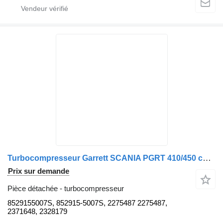
Turbocompresseur Garrett SCANIA PGRT 410/450 ch DC13 EURO 6. 8529155007S pour camion Scania SCANIA PGRT 410/450HP DC13 EURO 6
Prix sur demande
Pièce détachée - turbocompresseur
8529155007S, 852915-5007S, 2275487 2275487,
2371648, 2328179