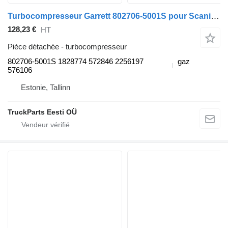
Turbocompresseur Garrett 802706-5001S pour Scania K,N,F-series bus (2006-)
128,23 €
HT
Pièce détachée - turbocompresseur
802706-5001S 1828774 572846 2256197
gaz
576106
Estonie, Tallinn
TruckParts Eesti OÜ