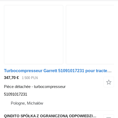
Turbocompresseur Garrett 51091017231 pour tracteur routier MAN TGX TGS
347,70 €
1 500 PLN
Pièce détachée - turbocompresseur
51091017231
Pologne, Michałów
QINDITO SPÓŁKA Z OGRANICZONĄ ODPOWIEDZIALNOŚCIĄ