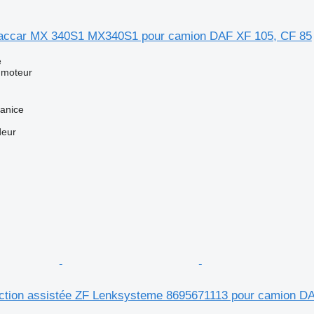
accar MX 340S1 MX340S1 pour camion DAF XF 105, CF 85
e
 moteur
anice
deur
ction assistée ZF Lenksysteme 8695671113 pour camion D