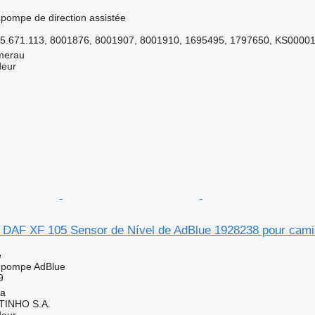
 pompe de direction assistée
5.671.113, 8001876, 8001907, 8001910, 1695495, 1797650, KS000013
merau
deur
DAF XF 105 Sensor de Nível de AdBlue 1928238 pour cam
e
- pompe AdBlue
9
ia
TINHO S.A.
deur