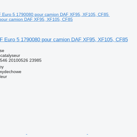
pour camion DAF XF95, XF105, CF85
F Euro 5 1790080 pour camion DAF XF95, XF105, CF85
use
 catalyseur
5546 20100526 23985
by
y wydechowe
deur