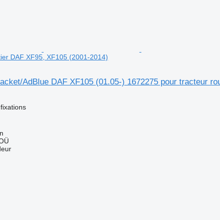
utier DAF XF95, XF105 (2001-2014)
racket/AdBlue DAF XF105 (01.05-) 1672275 pour tracteur ro
fixations
nn
 OÜ
deur