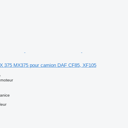
X 375 MX375 pour camion DAF CF85, XF105
e
 moteur
anice
deur