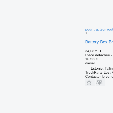
pour tracteur ro
7
Battery Box B
34,68 €
HT
Pièce détachée - 
1672275
diesel
Estonie, Talli
TruckParts Eesti
Contacter le ven