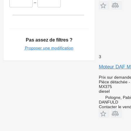
–
Pas assez de filtres ?
Proposer une modification
3
Moteur DAF M
Prix sur demand
Pièce détachée -
MX375
diesel
Pologne, Pabi
DANFULD
Contacter le ven