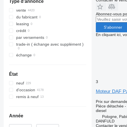
Type d'annonce
M-series
S-Class
Maxity
L-series
PC
SK
Megane
N-series
vente
Abonnez-vous pou
Sprinter
Messenger
S-series
du fabricant
Tourino
Midliner
SD
leasing
S'abonner
Tourismo
Midlum
Terberg
crédit
En cliquant ici, 
Travego
Premium
V40
par versements
Unimog
Sandero
V60
trade-in ( échange avec supplément )
V-Class
Scenic
V90
échange
Vario
T-series
VM
Viano
TRM
VNL
Vito
Trafic
XC
État
Twingo
3
neuf
Zoe
d'occasion
Moteur DAF Pa
remis à neuf
Prix sur demand
Pièce détachée -
diesel
Année
Pologne, Pabi
DANFULD
Contacter le ven