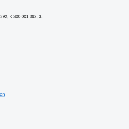
92, K S00 001 392, 3...
ion