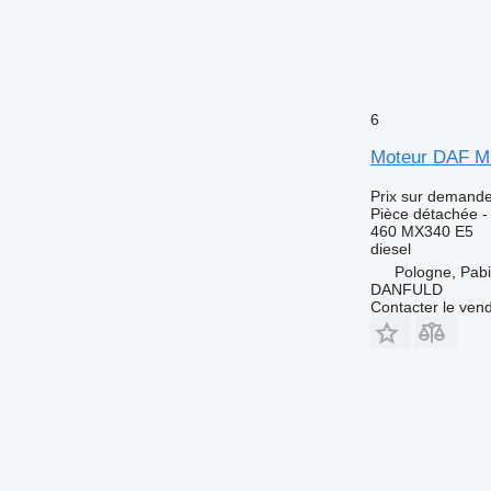
6
Moteur DAF M
Prix sur demand
Pièce détachée -
460 MX340 E5
diesel
Pologne, Pabi
DANFULD
Contacter le ven