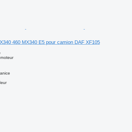
X340 460 MX340 E5 pour camion DAF XF105
e
 moteur
anice
deur