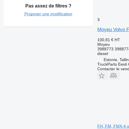
Pas assez de filtres ?
Proposer une modification
3
Moyeu Volvo F
100,81 €
HT
Moyeu
3988773 398877
diesel
Estonie, Talli
TruckParts Eesti
Contacter le ven
FH, FM, FMX-4 se