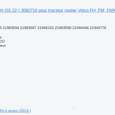
 (01.12-) 3092710 pour tracteur routier Volvo FH, FM, FMX
8 21983594 21983587 21946101 21983590 21940446 21940776
nn
 OÜ
deur
X-4 series (2013-)