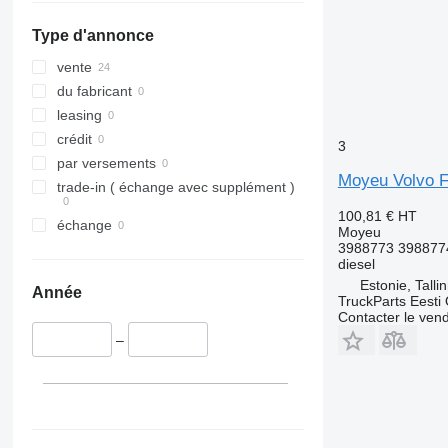
Type d'annonce
vente
du fabricant
leasing
crédit
3
par versements
Moyeu Volvo F
trade-in ( échange avec supplément )
100,81 €
HT
échange
Moyeu
3988773 398877
diesel
Estonie, Talli
Année
TruckParts Eesti
Contacter le ven
–