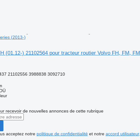
ries (2013-)
 (01.12-) 21102564 pour tracteur routier Volvo FH, FM, FM
437 21102556 3988838 3092710
nn
 OÜ
deur
r recevoir de nouvelles annonces de cette rubrique
vous acceptez notre
politique de confidentialité
et notre
accord utilisateur