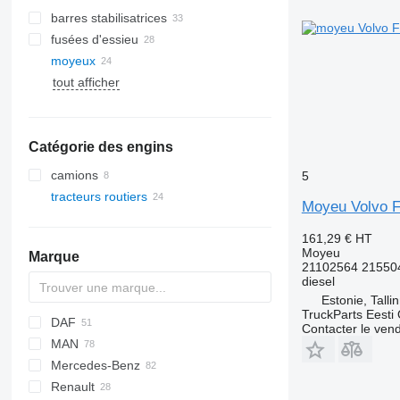
barres stabilisatrices
fusées d'essieu
moyeux
tout afficher
Catégorie des engins
camions
5
tracteurs routiers
Moyeu Volvo FH
161,29 €
HT
Moyeu
Marque
21102564 21550
diesel
Estonie, Talli
TruckParts Eesti
DAF
Contacter le ven
MAN
CF
Cargo
EuroCargo
AW
Mercedes-Benz
LF
F-MAX
Stralis
F90
Renault
XF
Trakker
L2000
Actros