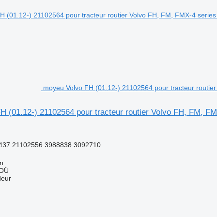
moyeu Volvo FH (01.12-) 21102564 pour tracteur routier
 (01.12-) 21102564 pour tracteur routier Volvo FH, FM, FM
437 21102556 3988838 3092710
nn
 OÜ
deur