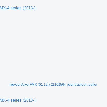
MX-4 series (2013-)
moyeu Volvo FMX (01.12-) 21102564 pour tracteur routier
MX-4 series (2013-)