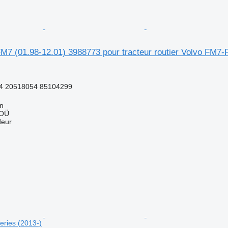
M7 (01.98-12.01) 3988773 pour tracteur routier Volvo FM7
4 20518054 85104299
nn
 OÜ
deur
ries (2013-)