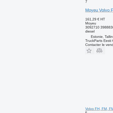
7
Moyeu Volvo FH
161,29 €
HT
Moyeu
3092710 398883
diesel
Estonie, Talli
TruckParts Eesti
Contacter le ven
Volvo FH, FM, FM
5