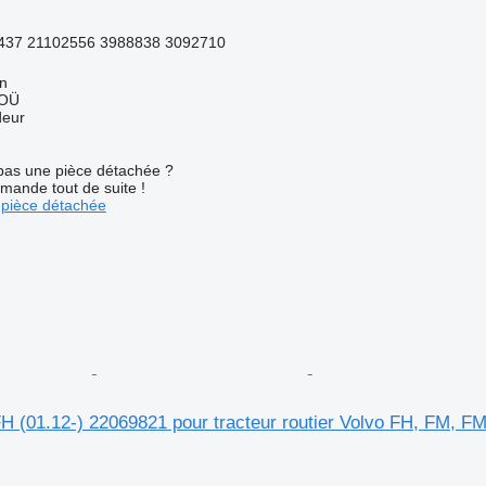
437 21102556 3988838 3092710
nn
 OÜ
deur
pas une pièce détachée ?
mande tout de suite !
pièce détachée
 (01.12-) 22069821 pour tracteur routier Volvo FH, FM, FM