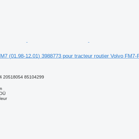
M7 (01.98-12.01) 3988773 pour tracteur routier Volvo FM7
4 20518054 85104299
nn
 OÜ
deur