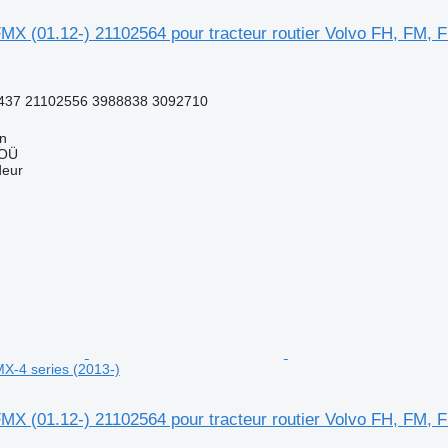
X (01.12-) 21102564 pour tracteur routier Volvo FH, FM, F
437 21102556 3988838 3092710
nn
 OÜ
deur
X-4 series (2013-)
X (01.12-) 21102564 pour tracteur routier Volvo FH, FM, F