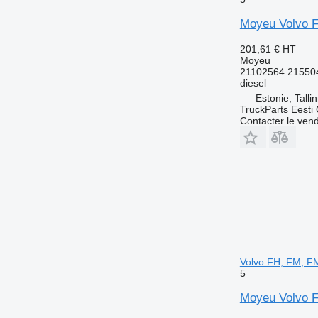
Moyeu Volvo FM
201,61 €
HT
Moyeu
21102564 21550
diesel
Estonie, Talli
TruckParts Eesti
Contacter le ven
Volvo FH, FM, FM
5
Moyeu Volvo FM