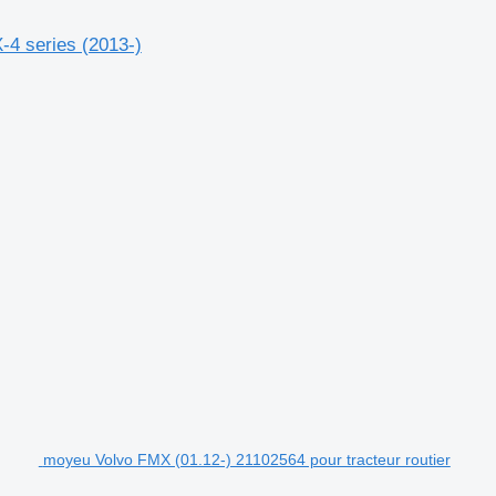
-4 series (2013-)
moyeu Volvo FMX (01.12-) 21102564 pour tracteur routier