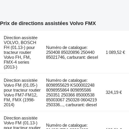
Prix de directions assistées Volvo FMX
Direction assistée
VOLVO, BOSCH
FH (01.13-) pour
Numéro de catalogue:
tracteur routier
250408 85020896 250440
1 089,52 €
Volvo FH, FM,
85021746, carburant: diesel
FMX-4 series
(2013-)
Direction assistée
Numéro de catalogue:
Volvo FM (01.05-)
8098955629 KS00002248
pour tracteur routier
8098955864 809895586
324,19 €
Volvo FM7-FM12,
250351 250366 85000538
FM, FMX (1998-
85003067 250328 0604219
2014)
250336..., carburant: diesel
Direction assistée
Volvo FM (01.13-)
Numéro de catalogue:
pour tracteur routier