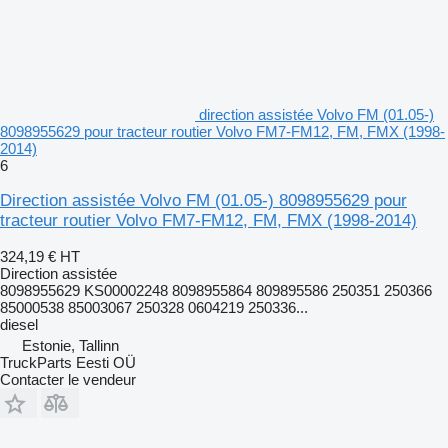
direction assistée Volvo FM (01.05-)
8098955629 pour tracteur routier Volvo FM7-FM12, FM, FMX (1998-
2014)
6
Direction assistée Volvo FM (01.05-) 8098955629 pour
tracteur routier Volvo FM7-FM12, FM, FMX (1998-2014)
324,19 €
HT
Direction assistée
8098955629 KS00002248 8098955864 809895586 250351 250366
85000538 85003067 250328 0604219 250336...
diesel
Estonie, Tallinn
TruckParts Eesti OÜ
Contacter le vendeur