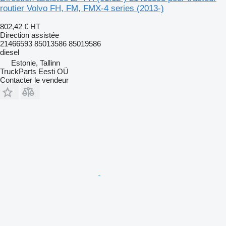
routier Volvo FH, FM, FMX-4 series (2013-)
802,42 €
HT
Direction assistée
21466593 85013586 85019586
diesel
Estonie, Tallinn
TruckParts Eesti OÜ
Contacter le vendeur