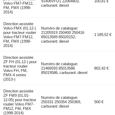
91406VFD1 22064803,
100,81 €
Volvo FM7-FM12,
carburant: diesel
FM, FMX (1998-
2014)
Direction assistée
Volvo FMX (01.12-)
Numéro de catalogue:
pour tracteur routier
21205919 250400 250416
1 189,52 €
Volvo FM7-FM12,
85013589 85020152,
FM, FMX (1998-
carburant: diesel
2014)
Direction assistée
ZF FH (01.12-) pour
Numéro de catalogue:
tracteur routier
21466593 85013586
802,42 €
Volvo FH, FM,
85019586, carburant: diesel
FMX-4 series
(2013-)
Direction assistée
ZF FM9 (01.01-
Numéro de catalogue:
12.05) pour tracteur
250331 250354 250369,
500 €
routier Volvo FM7-
carburant: diesel
FM12, FM, FMX
(1998-2014)