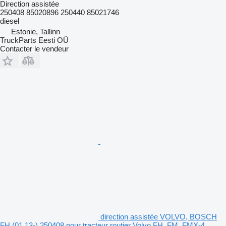
Direction assistée
250408 85020896 250440 85021746
diesel
Estonie, Tallinn
TruckParts Eesti OÜ
Contacter le vendeur
direction assistée VOLVO, BOSCH
FH (01.13-) 250408 pour tracteur routier Volvo FH, FM, FMX-4