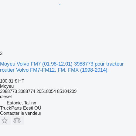
3
Moyeu Volvo FM7 (01.98-12.01) 3988773 pour tracteur
routier Volvo FM7-FM12, FM, FMX (1998-2014)
100,81 €
HT
Moyeu
3988773 3988774 20518054 85104299
diesel
Estonie, Tallinn
TruckParts Eesti OÜ
Contacter le vendeur