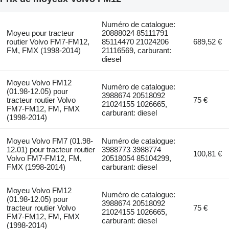
Numéro de catalogue:
Moyeu pour tracteur
20888024 85111791
routier Volvo FM7-FM12,
85114470 21024206
689,52 €
FM, FMX (1998-2014)
21116569, carburant:
diesel
Moyeu Volvo FM12
Numéro de catalogue:
(01.98-12.05) pour
3988674 20518092
tracteur routier Volvo
75 €
21024155 1026665,
FM7-FM12, FM, FMX
carburant: diesel
(1998-2014)
Moyeu Volvo FM7 (01.98-
Numéro de catalogue:
12.01) pour tracteur routier
3988773 3988774
100,81 €
Volvo FM7-FM12, FM,
20518054 85104299,
FMX (1998-2014)
carburant: diesel
Moyeu Volvo FM12
Numéro de catalogue:
(01.98-12.05) pour
3988674 20518092
tracteur routier Volvo
75 €
21024155 1026665,
FM7-FM12, FM, FMX
carburant: diesel
(1998-2014)