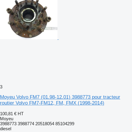
3
Moyeu Volvo FM7 (01.98-12.01) 3988773 pour tracteur
routier Volvo FM7-FM12, FM, FMX (1998-2014)
100,81 €
HT
Moyeu
3988773 3988774 20518054 85104299
diesel