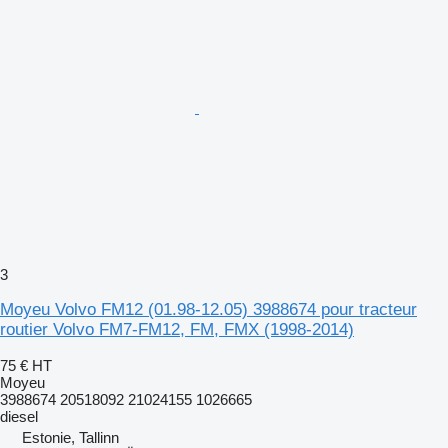
3
Moyeu Volvo FM12 (01.98-12.05) 3988674 pour tracteur
routier Volvo FM7-FM12, FM, FMX (1998-2014)
75 €
HT
Moyeu
3988674 20518092 21024155 1026665
diesel
Estonie, Tallinn