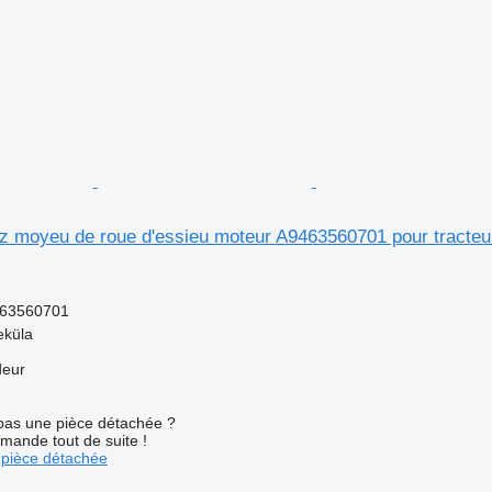
 moyeu de roue d'essieu moteur A9463560701 pour tracteur
63560701
eküla
deur
pas une pièce détachée ?
mande tout de suite !
pièce détachée