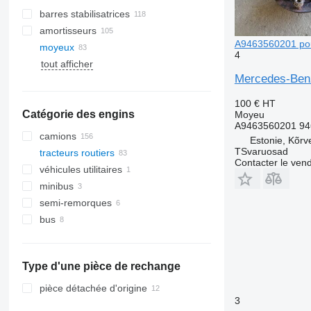
barres stabilisatrices
amortisseurs
A9463560201 pour
moyeux
4
tout afficher
Mercedes-Benz
100 €
HT
Catégorie des engins
Moyeu
A9463560201 94
camions
Estonie, Kõrv
TSvaruosad
tracteurs routiers
Contacter le ven
véhicules utilitaires
minibus
semi-remorques
bus
Type d'une pièce de rechange
pièce détachée d'origine
3