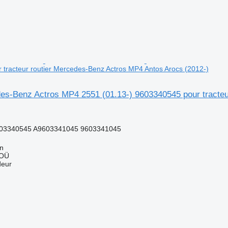
tracteur routier Mercedes-Benz Actros MP4 Antos Arocs (2012-)
s-Benz Actros MP4 2551 (01.13-) 9603340545 pour tracteu
03340545 A9603341045 9603341045
nn
 OÜ
deur