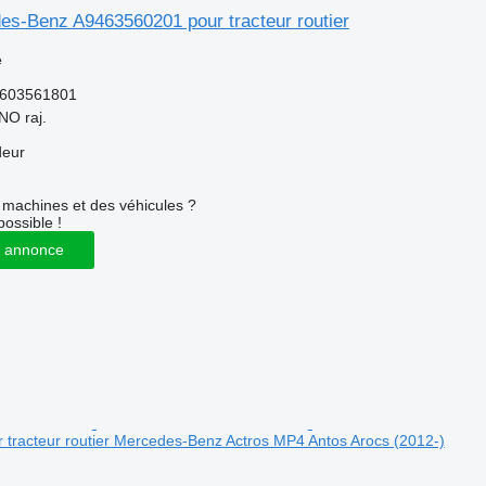
s-Benz A9463560201 pour tracteur routier
e
603561801
NO raj.
deur
machines et des véhicules ?
possible !
 annonce
tracteur routier Mercedes-Benz Actros MP4 Antos Arocs (2012-)