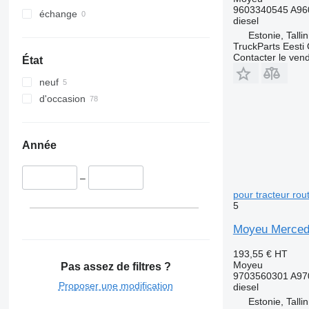
9603340545 A96
échange
diesel
Estonie, Talli
TruckParts Eesti
Contacter le ven
État
neuf
d'occasion
Année
–
pour tracteur rou
5
Moyeu Mercede
193,55 €
HT
Moyeu
Pas assez de filtres ?
9703560301 A97
Proposer une modification
diesel
Estonie, Talli