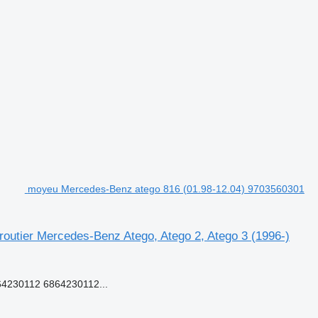
moyeu Mercedes-Benz atego 816 (01.98-12.04) 9703560301
outier Mercedes-Benz Atego, Atego 2, Atego 3 (1996-)
4230112 6864230112...