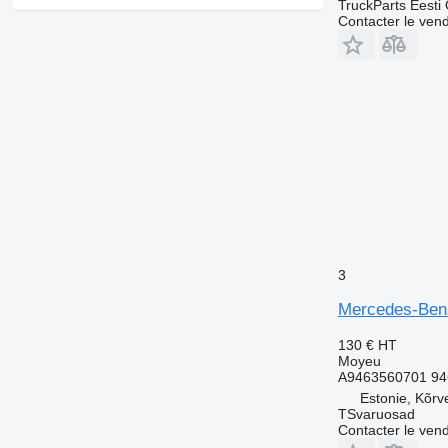
TruckParts Eesti
Contacter le ven
3
Mercedes-Benz
130 €
HT
Moyeu
A9463560701 94
Estonie, Kõrv
TSvaruosad
Contacter le ven