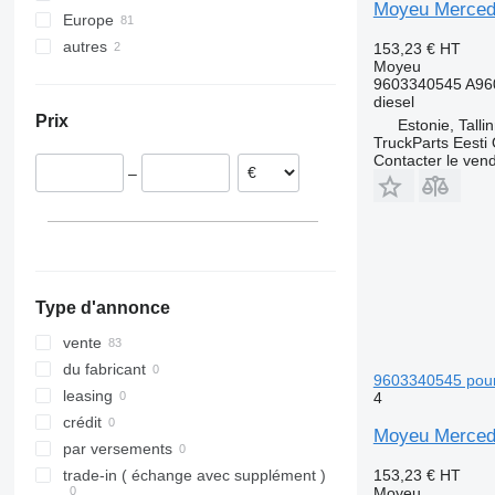
Moyeu Mercede
Europe
Atego 1524
autres
Estonie
153,23 €
HT
Moyeu
Pologne
Ukraine
9603340545 A96
Roumanie
diesel
Prix
Estonie, Talli
Lituanie
TruckParts Eesti
Danemark
Contacter le ven
–
Allemagne
Grèce
Type d'annonce
vente
du fabricant
9603340545 pour 
leasing
4
crédit
Moyeu Mercede
par versements
153,23 €
HT
trade-in ( échange avec supplément )
Moyeu