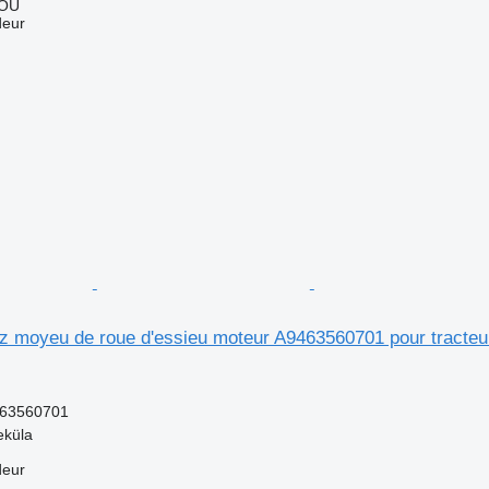
 OÜ
deur
 moyeu de roue d'essieu moteur A9463560701 pour tracteur
63560701
eküla
deur