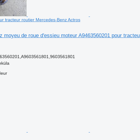
 tracteur routier Mercedes-Benz Actros
 moyeu de roue d'essieu moteur A9463560201 pour tracteur
63560201,A9603561801,9603561801
eküla
deur