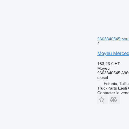
9603340545 pour 
4
Moyeu Mercede
153,23 €
HT
Moyeu
9603340545 A96
diesel
Estonie, Talli
TruckParts Eesti
Contacter le ven