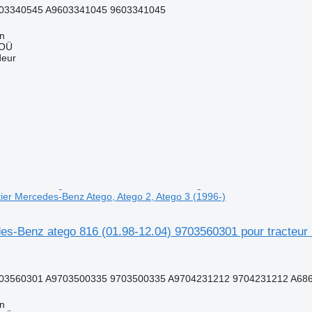
03340545 A9603341045 9603341045
nn
 OÜ
deur
tier Mercedes-Benz Atego, Atego 2, Atego 3 (1996-)
s-Benz atego 816 (01.98-12.04) 9703560301 pour tracteur r
03560301 A9703500335 9703500335 A9704231212 9704231212 A686
nn