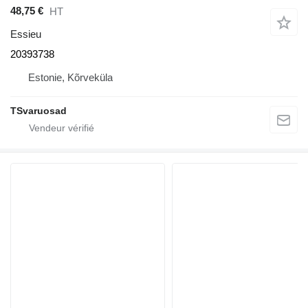
48,75 €
HT
Essieu
20393738
Estonie, Kõrveküla
TSvaruosad