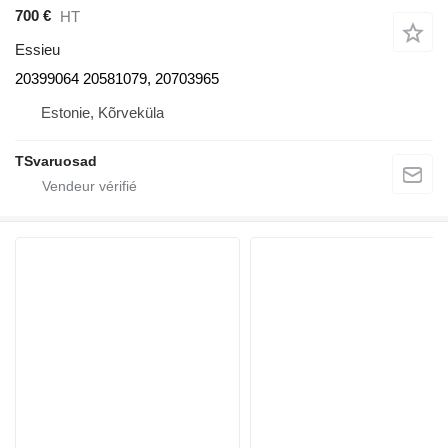
700 €
HT
Essieu
20399064 20581079, 20703965
Estonie, Kõrveküla
TSvaruosad