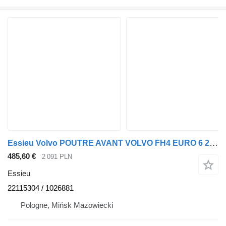
Essieu Volvo POUTRE AVANT VOLVO FH4 EURO 6 2215404 / 1026881 22115304 pour tracteur routier
485,60 €
2 091 PLN
Essieu
22115304 / 1026881
Pologne, Mińsk Mazowiecki