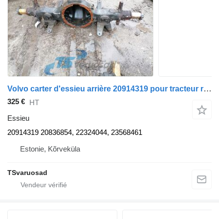
Volvo carter d'essieu arrière 20914319 pour tracteur routier Volvo FM9
325 €
HT
Essieu
20914319 20836854, 22324044, 23568461
Estonie, Kõrveküla
TSvaruosad