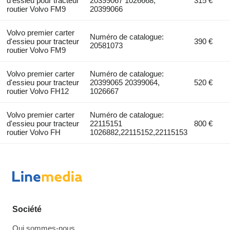
d'essieu pour tracteur
20399067 1026668,
315 €
routier Volvo FM9
20399066
Volvo premier carter
Numéro de catalogue:
d'essieu pour tracteur
390 €
20581073
routier Volvo FM9
Volvo premier carter
Numéro de catalogue:
d'essieu pour tracteur
20399065 20399064,
520 €
routier Volvo FH12
1026667
Volvo premier carter
Numéro de catalogue:
d'essieu pour tracteur
22115151
800 €
routier Volvo FH
1026882,22115152,22115153
Société
Qui sommes-nous