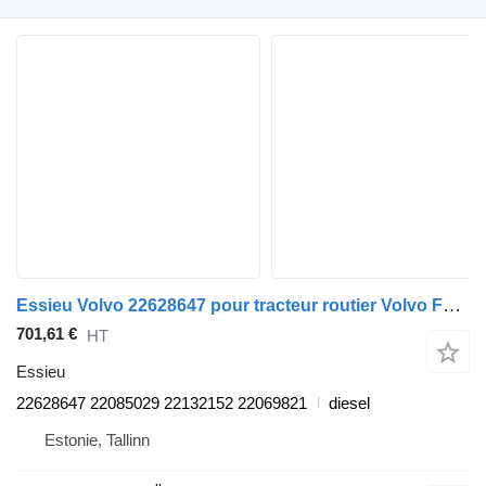
Essieu Volvo 22628647 pour tracteur routier Volvo FH, FM, FMX-4 series (2013-)
701,61 €
HT
Essieu
22628647 22085029 22132152 22069821
diesel
Estonie, Tallinn