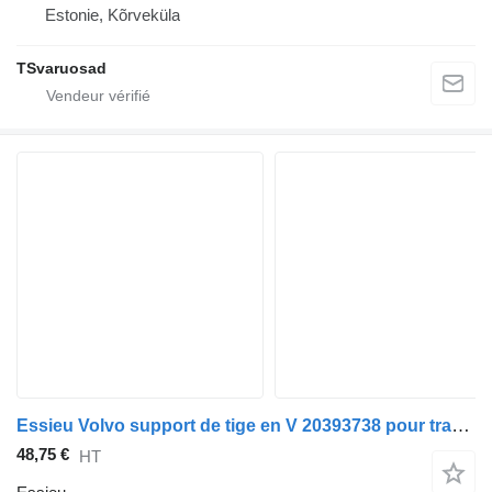
Estonie, Kõrveküla
TSvaruosad
Essieu Volvo support de tige en V 20393738 pour tracteur routier Volvo FH13
48,75 €
HT