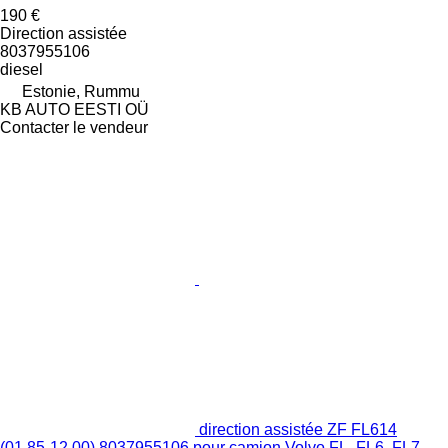
190 €
Direction assistée
8037955106
diesel
Estonie, Rummu
KB AUTO EESTI OÜ
Contacter le vendeur
direction assistée ZF FL614
(01.85-12.00) 8037955106 pour camion Volvo FL, FL6, FL7,