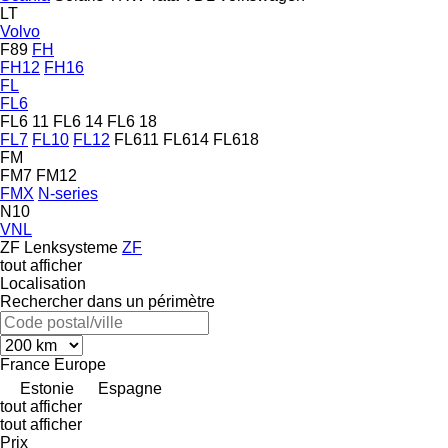
LT
Volvo
F89
FH
FH12
FH16
FL
FL6
FL6 11
FL6 14
FL6 18
FL7
FL10
FL12
FL611
FL614
FL618
FM
FM7
FM12
FMX
N-series
N10
VNL
ZF Lenksysteme
ZF
tout afficher
Localisation
Rechercher dans un périmètre
France
Europe
Estonie
Espagne
tout afficher
tout afficher
Prix