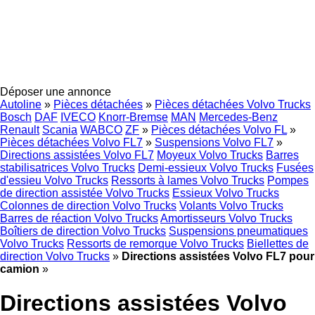
Déposer une annonce
Autoline
»
Pièces détachées
»
Pièces détachées Volvo Trucks
Bosch
DAF
IVECO
Knorr-Bremse
MAN
Mercedes-Benz
Renault
Scania
WABCO
ZF
»
Pièces détachées Volvo FL
»
Pièces détachées Volvo FL7
»
Suspensions Volvo FL7
»
Directions assistées Volvo FL7
Moyeux Volvo Trucks
Barres
stabilisatrices Volvo Trucks
Demi-essieux Volvo Trucks
Fusées
d'essieu Volvo Trucks
Ressorts à lames Volvo Trucks
Pompes
de direction assistée Volvo Trucks
Essieux Volvo Trucks
Colonnes de direction Volvo Trucks
Volants Volvo Trucks
Barres de réaction Volvo Trucks
Amortisseurs Volvo Trucks
Boîtiers de direction Volvo Trucks
Suspensions pneumatiques
Volvo Trucks
Ressorts de remorque Volvo Trucks
Biellettes de
direction Volvo Trucks
»
Directions assistées Volvo FL7 pour
camion
»
Directions assistées Volvo