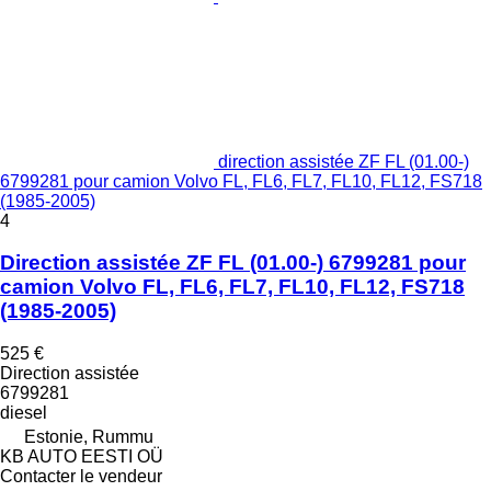
direction assistée ZF FL (01.00-)
6799281 pour camion Volvo FL, FL6, FL7, FL10, FL12, FS718
(1985-2005)
4
Direction assistée ZF FL (01.00-) 6799281 pour
camion Volvo FL, FL6, FL7, FL10, FL12, FS718
(1985-2005)
525 €
Direction assistée
6799281
diesel
Estonie, Rummu
KB AUTO EESTI OÜ
Contacter le vendeur