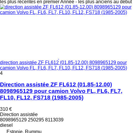
les plus récentes en premier
Année - les plus anciens au début
direction assistée ZF FL612 (01.85-12.00) 8098965129 pour
camion Volvo FL, FL6, FL7, FL10, FL12, FS718 (1985-2005)
4
Direction assistée ZF FL612 (01.85-12.00)
8098965129 pour camion Volvo FL, FL6, FL7,
FL10, FL12, FS718 (1985-2005)
310 €
Direction assistée
8098965129 250295 8113039
diesel
Estonie, Rummu