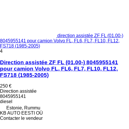
direction assistée ZF FL (01.00-)
8045955141 pour camion Volvo FL, FL6, FL7, FL10, FL12,
FS718 (1985-2005)
4
Direction assistée ZF FL (01.00-) 8045955141
pour camion Volvo FL, FL6, FL7, FL10, FL12,
FS718 (1985-2005)
250 €
Direction assistée
8045955141
diesel
Estonie, Rummu
KB AUTO EESTI OÜ
Contacter le vendeur