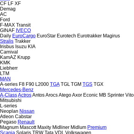
CF
LF
XF
Demag
AC
Ford
F-MAX
Transit
GINAF
IVECO
Daily
EuroCargo
EuroStar
Eurotech
Eurotrakker
Magirus
Stralis
Trakker
Irisbus
Isuzu
KIA
Carnival
KamAZ
Krupp
KMK
Liebherr
LTM
MAN
A-series
F8
F90
L2000
TGA
TGL
TGM
TGS
TGX
Mercedes-Benz
A-Class
Actros
Antos
Arocs
Atego
Axor
Econic
MB
Sprinter
Vito
Mitsubishi
L-series
Neoplan
Nissan
Atleon
Cabstar
Pegaso
Renault
Magnum
Mascott
Maxity
Midliner
Midlum
Premium
Scania
Solaris
TRW
Tata
VDL
Volkswagen