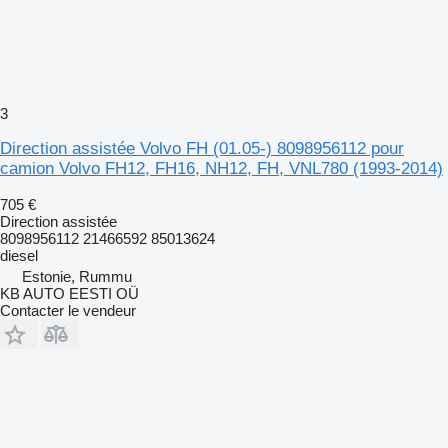
3
Direction assistée Volvo FH (01.05-) 8098956112 pour
camion Volvo FH12, FH16, NH12, FH, VNL780 (1993-2014)
705 €
Direction assistée
8098956112 21466592 85013624
diesel
Estonie, Rummu
KB AUTO EESTI OÜ
Contacter le vendeur