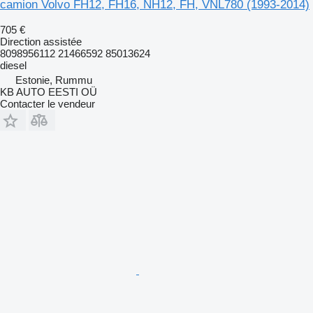
camion Volvo FH12, FH16, NH12, FH, VNL780 (1993-2014)
705 €
Direction assistée
8098956112 21466592 85013624
diesel
Estonie, Rummu
KB AUTO EESTI OÜ
Contacter le vendeur