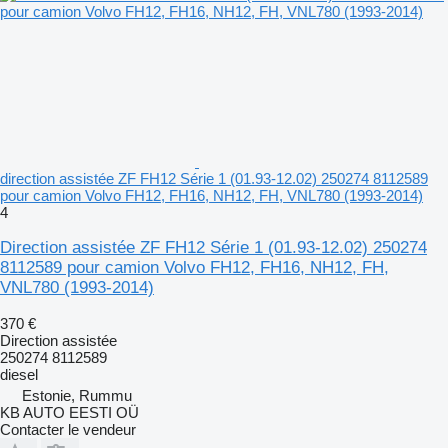
direction assistée ZF FH12 Série 1 (01.93-12.02) 250274 8112589
pour camion Volvo FH12, FH16, NH12, FH, VNL780 (1993-2014)
4
Direction assistée ZF FH12 Série 1 (01.93-12.02) 250274
8112589 pour camion Volvo FH12, FH16, NH12, FH,
VNL780 (1993-2014)
370 €
Direction assistée
250274 8112589
diesel
Estonie, Rummu
KB AUTO EESTI OÜ
Contacter le vendeur