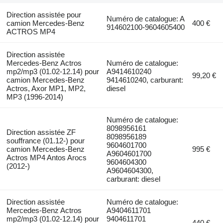
Direction assistée pour
Numéro de catalogue: A
camion Mercedes-Benz
400 €
914602100-9604605400
ACTROS MP4
Direction assistée
Mercedes-Benz Actros
Numéro de catalogue:
mp2/mp3 (01.02-12.14) pour
A9414610240
99,20 €
camion Mercedes-Benz
9414610240, carburant:
Actros, Axor MP1, MP2,
diesel
MP3 (1996-2014)
Numéro de catalogue:
8098956161
Direction assistée ZF
8098956189
souffrance (01.12-) pour
9604601700
camion Mercedes-Benz
995 €
A9604601700
Actros MP4 Antos Arocs
9604604300
(2012-)
A9604604300,
carburant: diesel
Direction assistée
Numéro de catalogue:
Mercedes-Benz Actros
A9404611701
mp2/mp3 (01.02-12.14) pour
9404611701
440 €