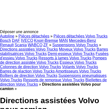
Déposer une annonce
Autoline
»
Pièces détachées
»
Pièces détachées Volvo Trucks
Bosch
DAF
IVECO
Knorr-Bremse
MAN
Mercedes-Benz
Renault
Scania
WABCO
ZF
»
Suspensions Volvo Trucks
»
Directions assistées Volvo Trucks
Moyeux Volvo Trucks
Barres
stabilisatrices Volvo Trucks
Demi-essieux Volvo Trucks
Fusées
d'essieu Volvo Trucks
Ressorts à lames Volvo Trucks
Pompes
de direction assistée Volvo Trucks
Essieux Volvo Trucks
Colonnes de direction Volvo Trucks
Volants Volvo Trucks
Barres de réaction Volvo Trucks
Amortisseurs Volvo Trucks
Boîtiers de direction Volvo Trucks
Suspensions pneumatiques
Volvo Trucks
Ressorts de remorque Volvo Trucks
Biellettes de
direction Volvo Trucks
»
Directions assistées Volvo pour
camion
»
Directions assistées Volvo