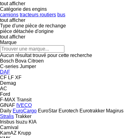
tout afficher
Catégorie des engins
camions
tracteurs routiers
bus
tout afficher
Type d'une pièce de rechange
pièce détachée d'origine
tout afficher
Marque
Aucun résultat trouvé pour cette recherche
Bosch
Bova
Citroen
C-series
Jumper
DAF
CF
LF
XF
Demag
AC
Ford
F-MAX
Transit
GINAF
IVECO
Daily
EuroCargo
EuroStar
Eurotech
Eurotrakker
Magirus
Stralis
Trakker
Irisbus
Isuzu
KIA
Carnival
KamAZ
Krupp