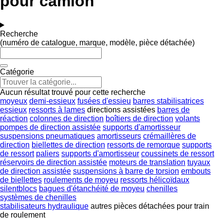
pour camion
Recherche
(numéro de catalogue, marque, modèle, pièce détachée)
Catégorie
Aucun résultat trouvé pour cette recherche
moyeux
demi-essieux
fusées d'essieu
barres stabilisatrices
essieux
ressorts à lames
directions assistées
barres de
réaction
colonnes de direction
boîtiers de direction
volants
pompes de direction assistée
supports d'amortisseur
suspensions pneumatiques
amortisseurs
crémaillères de
direction
biellettes de direction
ressorts de remorque
supports
de ressort
paliers
supports d'amortisseur
coussinets de ressort
réservoirs de direction assistée
moteurs de translation
tuyaux
de direction assistée
suspensions à barre de torsion
embouts
de biellettes
roulements de moyeu
ressorts hélicoïdaux
silentblocs
bagues d'étanchéité de moyeu
chenilles
systèmes de chenilles
stabilisateurs hydraulique
autres pièces détachées pour train
de roulement