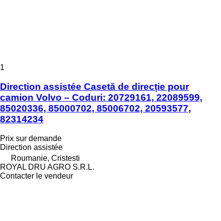
1
Direction assistée Casetă de direcție pour
camion Volvo – Coduri: 20729161, 22089599,
85020336, 85000702, 85006702, 20593577,
82314234
Prix sur demande
Direction assistée
Roumanie, Cristesti
ROYAL DRU AGRO S.R.L.
Contacter le vendeur