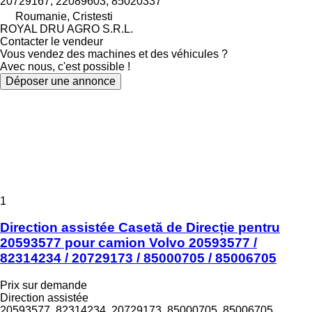
20729167, 22089603, 85020337
Roumanie, Cristesti
ROYAL DRU AGRO S.R.L.
Contacter le vendeur
Vous vendez des machines et des véhicules ?
Avec nous, c'est possible !
Déposer une annonce
1
Direction assistée Casetă de Direcție pentru
20593577 pour camion Volvo 20593577 /
82314234 / 20729173 / 85000705 / 85006705
Prix sur demande
Direction assistée
20593577, 82314234, 20729173, 85000705, 85006705