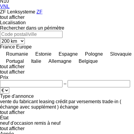
N10
VNL
ZF Lenksysteme
ZF
tout afficher
Localisation
Rechercher dans un périmètre
France
Europe
Roumanie
Estonie
Espagne
Pologne
Slovaquie
Portugal
Italie
Allemagne
Belgique
tout afficher
tout afficher
Prix
–
Type d'annonce
vente
du fabricant
leasing
crédit
par versements
trade-in (
échange avec supplément )
échange
tout afficher
État
neuf
d'occasion
remis à neuf
tout afficher
Année