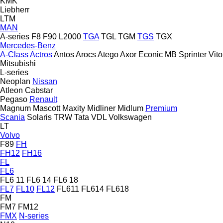
KMK
Liebherr
LTM
MAN
A-series
F8
F90
L2000
TGA
TGL
TGM
TGS
TGX
Mercedes-Benz
A-Class
Actros
Antos
Arocs
Atego
Axor
Econic
MB
Sprinter
Vito
Mitsubishi
L-series
Neoplan
Nissan
Atleon
Cabstar
Pegaso
Renault
Magnum
Mascott
Maxity
Midliner
Midlum
Premium
Scania
Solaris
TRW
Tata
VDL
Volkswagen
LT
Volvo
F89
FH
FH12
FH16
FL
FL6
FL6 11
FL6 14
FL6 18
FL7
FL10
FL12
FL611
FL614
FL618
FM
FM7
FM12
FMX
N-series