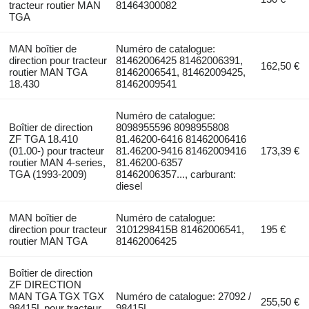
tracteur routier MAN
81464300082
TGA
MAN boîtier de
Numéro de catalogue:
direction pour tracteur
81462006425 81462006391,
162,50 €
routier MAN TGA
81462006541, 81462009425,
18.430
81462009541
Numéro de catalogue:
Boîtier de direction
8098955596 8098955808
ZF TGA 18.410
81.46200-6416 81462006416
(01.00-) pour tracteur
81.46200-9416 81462009416
173,39 €
routier MAN 4-series,
81.46200-6357
TGA (1993-2009)
81462006357..., carburant:
diesel
MAN boîtier de
Numéro de catalogue:
direction pour tracteur
3101298415B 81462006541,
195 €
routier MAN TGA
81462006425
Boîtier de direction
ZF DIRECTION
MAN TGA TGX TGX
Numéro de catalogue: 27092 /
255,50 €
98415L pour tracteur
98415L