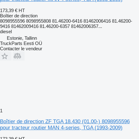
173,39 €
HT
Boîtier de direction
8098955596 8098955808 81.46200-6416 81462006416 81.46200-
9416 81462009416 81.46200-6357 81462006357...
diesel
Estonie, Tallinn
TruckParts Eesti OÜ
Contacter le vendeur
1
Boîtier de direction ZF TGA 18.430 (01.00-) 8098955596
pour tracteur routier MAN 4-series, TGA (1993-2009)
173,39 €
HT