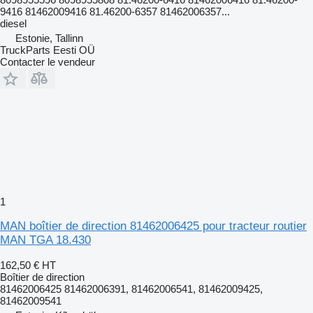
9416 81462009416 81.46200-6357 81462006357...
diesel
Estonie, Tallinn
TruckParts Eesti OÜ
Contacter le vendeur
1
MAN boîtier de direction 81462006425 pour tracteur routier
MAN TGA 18.430
162,50 €
HT
Boîtier de direction
81462006425 81462006391, 81462006541, 81462009425,
81462009541