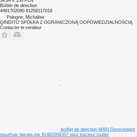
34,84 €
150 PLN
Boîtier de direction
4461702090 81258117018
Pologne, Michałów
QINDITO SPÓŁKA Z OGRANICZONĄ ODPOWIEDZIALNOŚCIĄ
Contacter le vendeur
boîtier de direction MAN Gereviseerd
stuurhuis tga,tgs,tgx 81462006357 pour tracteur routier