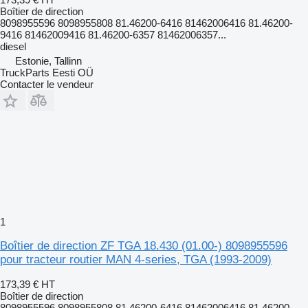
Boîtier de direction
8098955596 8098955808 81.46200-6416 81462006416 81.46200-
9416 81462009416 81.46200-6357 81462006357...
diesel
Estonie, Tallinn
TruckParts Eesti OÜ
Contacter le vendeur
1
Boîtier de direction ZF TGA 18.430 (01.00-) 8098955596
pour tracteur routier MAN 4-series, TGA (1993-2009)
173,39 €
HT
Boîtier de direction
8098955596 8098955808 81.46200-6416 81462006416 81.46200-