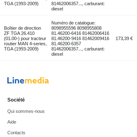
TGA (1993-2009)
81462006357..., carburant:
diesel
Numéro de catalogue:
Boîtier de direction
8098955596 8098955808
ZF TGA 26.410
81.46200-6416 81462006416
(01.00-) pour tracteur
81.46200-9416 81462009416
173,39 €
routier MAN 4-series,
81.46200-6357
TGA (1993-2009)
81462006357..., carburant:
diesel
Société
Qui sommes-nous
Aide
Contacts