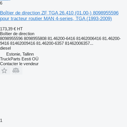
6
Boîtier de direction ZF TGA 26.410 (01.00-) 8098955596
pour tracteur routier MAN 4-series, TGA (1993-2009)
173,39 €
HT
Boîtier de direction
8098955596 8098955808 81.46200-6416 81462006416 81.46200-
9416 81462009416 81.46200-6357 81462006357...
diesel
Estonie, Tallinn
TruckParts Eesti OÜ
Contacter le vendeur
1