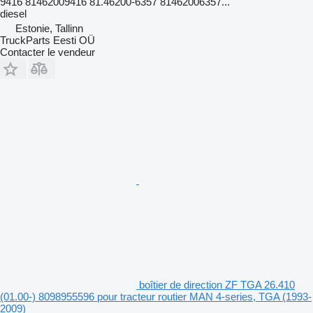
9416 81462009416 81.46200-6357 81462006357...
diesel
Estonie, Tallinn
TruckParts Eesti OÜ
Contacter le vendeur
boîtier de direction ZF TGA 26.410
(01.00-) 8098955596 pour tracteur routier MAN 4-series, TGA (1993-
2009)