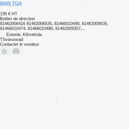
MAN TGA
195 €
HT
Boîtier de direction
81462006416 81462006535, 81466010490, 81462009535,
81466010474, 81466010480, 81462009357,...
Estonie, Kõrveküla
TSvaruosad
Contacter le vendeur